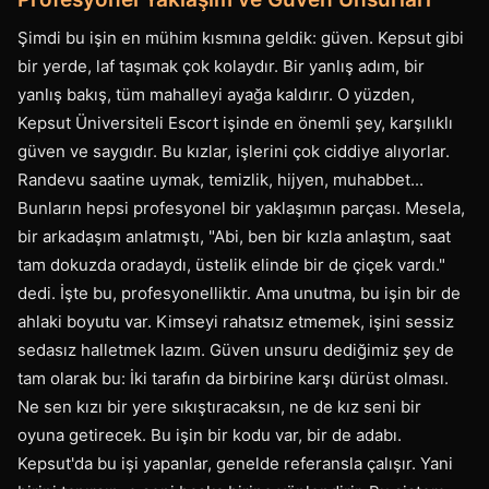
Şimdi bu işin en mühim kısmına geldik: güven. Kepsut gibi
bir yerde, laf taşımak çok kolaydır. Bir yanlış adım, bir
yanlış bakış, tüm mahalleyi ayağa kaldırır. O yüzden,
Kepsut Üniversiteli Escort işinde en önemli şey, karşılıklı
güven ve saygıdır. Bu kızlar, işlerini çok ciddiye alıyorlar.
Randevu saatine uymak, temizlik, hijyen, muhabbet...
Bunların hepsi profesyonel bir yaklaşımın parçası. Mesela,
bir arkadaşım anlatmıştı, "Abi, ben bir kızla anlaştım, saat
tam dokuzda oradaydı, üstelik elinde bir de çiçek vardı."
dedi. İşte bu, profesyonelliktir. Ama unutma, bu işin bir de
ahlaki boyutu var. Kimseyi rahatsız etmemek, işini sessiz
sedasız halletmek lazım. Güven unsuru dediğimiz şey de
tam olarak bu: İki tarafın da birbirine karşı dürüst olması.
Ne sen kızı bir yere sıkıştıracaksın, ne de kız seni bir
oyuna getirecek. Bu işin bir kodu var, bir de adabı.
Kepsut'da bu işi yapanlar, genelde referansla çalışır. Yani