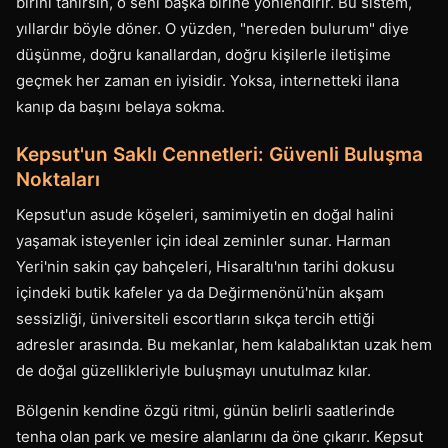
birini tanırsın, o seni başka birine yönlendirir. Bu sistem,
yıllardır böyle döner. O yüzden, "nereden bulurum" diye
düşünme, doğru kanallardan, doğru kişilerle iletişime
geçmek her zaman en iyisidir. Yoksa, internetteki ilana
kanıp da başını belaya sokma.
Kepsut'un Saklı Cennetleri: Güvenli Buluşma
Noktaları
Kepsut'un asude köşeleri, samimiyetin en doğal halini
yaşamak isteyenler için ideal zeminler sunar. Harman
Yeri'nin sakin çay bahçeleri, Hisaraltı'nın tarihi dokusu
içindeki butik kafeler ya da Değirmenönü'nün akşam
sessizliği, üniversiteli escortların sıkça tercih ettiği
adresler arasında. Bu mekanlar, hem kalabalıktan uzak hem
de doğal güzellikleriyle buluşmayı unutulmaz kılar.
Bölgenin kendine özgü ritmi, günün belirli saatlerinde
tenha olan park ve mesire alanlarını da öne çıkarır. Kepsut