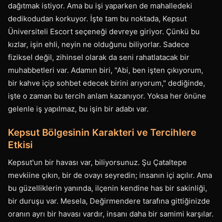
dağıtmak istiyor. Ama bu işi yaparken de mahalledeki
dedikodudan korkuyor. İşte tam bu noktada, Kepsut
Üniversiteli Escort seçeneği devreye giriyor. Çünkü bu
kızlar, işin ehli, neyin ne olduğunu biliyorlar. Sadece
fiziksel değil, zihinsel olarak da seni rahatlatacak bir
muhabbetleri var. Adamın biri, "Abi, ben işten çıkıyorum,
bir kahve içip sohbet edecek birini arıyorum," dediğinde,
işte o zaman bu tercih anlam kazanıyor. Yoksa her önüne
gelenle iş yapılmaz, bu işin bir adabı var.
Kepsut Bölgesinin Karakteri ve Tercihlere
Etkisi
Kepsut'un bir havası var, biliyorsunuz. Şu Çataltepe
mevkiine çıkın, bir de ovayı seyredin; insanın içi açılır. Ama
bu güzelliklerin yanında, ilçenin kendine has bir sakinliği,
bir duruşu var. Mesela, Değirmendere tarafına gittiğinizde
oranın ayrı bir havası vardır, insanı daha bir samimi karşılar.