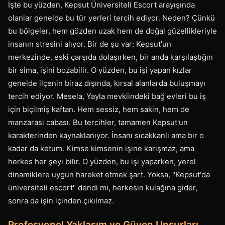
İşte bu yüzden, Kepsut Üniversiteli Escort arayışında
olanlar genelde bu tür yerleri tercih ediyor. Neden? Çünkü
bu bölgeler, hem gözden uzak hem de doğal güzellikleriyle
insanın stresini alıyor. Bir de şu var: Kepsut'un
merkezinde, eski çarşıda dolaşırken, bir anda karşılaştığın
bir sima, işini bozabilir. O yüzden, bu işi yapan kızlar
genelde ilçenin biraz dışında, kırsal alanlarda buluşmayı
tercih ediyor. Mesela, Yayla mevkiindeki bağ evleri bu iş
için biçilmiş kaftan. Hem sessiz, hem sakin, hem de
manzarası cabası. Bu tercihler, tamamen Kepsut'un
karakterinden kaynaklanıyor. İnsanı sıcakkanlı ama bir o
kadar da ketum. Kimse kimsenin işine karışmaz, ama
herkes her şeyi bilir. O yüzden, bu işi yaparken, yerel
dinamiklere uygun hareket etmek şart. Yoksa, "Kepsut'da
üniversiteli escort" dendi mi, herkesin kulağına gider,
sonra da işin içinden çıkılmaz.
Profesyonel Yaklaşım ve Güven Unsurları