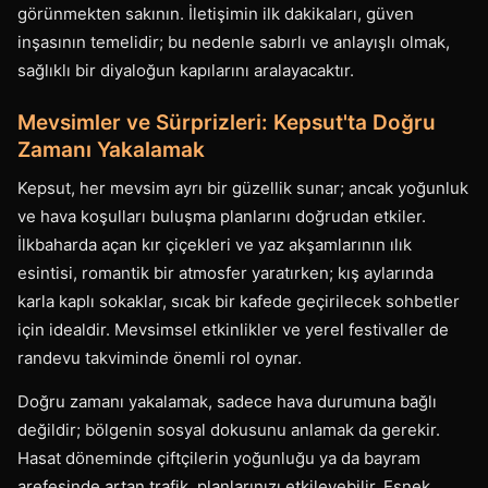
görünmekten sakının. İletişimin ilk dakikaları, güven
inşasının temelidir; bu nedenle sabırlı ve anlayışlı olmak,
sağlıklı bir diyaloğun kapılarını aralayacaktır.
Mevsimler ve Sürprizleri: Kepsut'ta Doğru
Zamanı Yakalamak
Kepsut, her mevsim ayrı bir güzellik sunar; ancak yoğunluk
ve hava koşulları buluşma planlarını doğrudan etkiler.
İlkbaharda açan kır çiçekleri ve yaz akşamlarının ılık
esintisi, romantik bir atmosfer yaratırken; kış aylarında
karla kaplı sokaklar, sıcak bir kafede geçirilecek sohbetler
için idealdir. Mevsimsel etkinlikler ve yerel festivaller de
randevu takviminde önemli rol oynar.
Doğru zamanı yakalamak, sadece hava durumuna bağlı
değildir; bölgenin sosyal dokusunu anlamak da gerekir.
Hasat döneminde çiftçilerin yoğunluğu ya da bayram
arefesinde artan trafik, planlarınızı etkileyebilir. Esnek