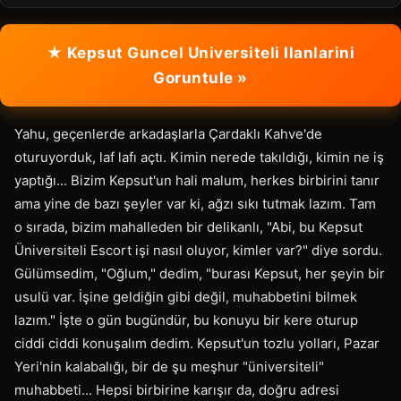
★ Kepsut Guncel Universiteli Ilanlarini
Goruntule »
Yahu, geçenlerde arkadaşlarla Çardaklı Kahve'de
oturuyorduk, laf lafı açtı. Kimin nerede takıldığı, kimin ne iş
yaptığı... Bizim Kepsut'un hali malum, herkes birbirini tanır
ama yine de bazı şeyler var ki, ağzı sıkı tutmak lazım. Tam
o sırada, bizim mahalleden bir delikanlı, "Abi, bu Kepsut
Üniversiteli Escort işi nasıl oluyor, kimler var?" diye sordu.
Gülümsedim, "Oğlum," dedim, "burası Kepsut, her şeyin bir
usulü var. İşine geldiğin gibi değil, muhabbetini bilmek
lazım." İşte o gün bugündür, bu konuyu bir kere oturup
ciddi ciddi konuşalım dedim. Kepsut'un tozlu yolları, Pazar
Yeri'nin kalabalığı, bir de şu meşhur "üniversiteli"
muhabbeti... Hepsi birbirine karışır da, doğru adresi