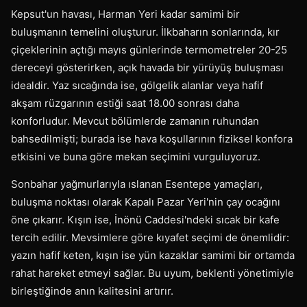
Kepsut'un havası, Harman Yeri kadar samimi bir
buluşmanın temelini oluşturur. İlkbaharın sonlarında, kır
çiçeklerinin açtığı mayıs günlerinde termometreler 20-25
dereceyi gösterirken, açık havada bir yürüyüş buluşması
idealdir. Yaz sıcağında ise, gölgelik alanlar veya hafif
akşam rüzgarının estiği saat 18.00 sonrası daha
konforludur. Mevcut bölümlerde zamanın ruhundan
bahsedilmişti; burada ise hava koşullarının fiziksel konfora
etkisini ve buna göre mekan seçimini vurguluyoruz.
Sonbahar yağmurlarıyla ıslanan Esentepe yamaçları,
buluşma noktası olarak Kapalı Pazar Yeri'nin çay ocağını
öne çıkarır. Kışın ise, İnönü Caddesi'ndeki sıcak bir kafe
tercih edilir. Mevsimlere göre kıyafet seçimi de önemlidir:
yazın hafif keten, kışın ise yün kazaklar samimi bir ortamda
rahat hareket etmeyi sağlar. Bu uyum, beklenti yönetimiyle
birleştiğinde anın kalitesini artırır.