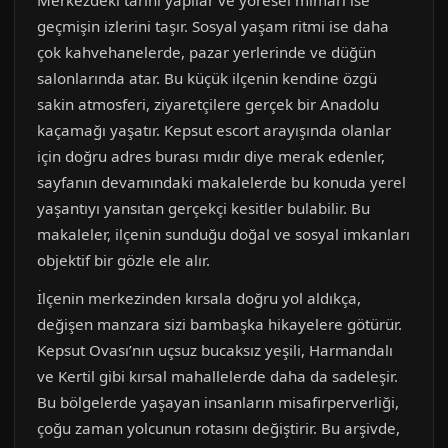
Merkezdeki tarihi yapılar ve yöresel mimari ise
geçmişin izlerini taşır. Sosyal yaşam ritmi ise daha
çok kahvehanelerde, pazar yerlerinde ve düğün
salonlarında atar. Bu küçük ilçenin kendine özgü
sakin atmosferi, ziyaretçilere gerçek bir Anadolu
kaçamağı yaşatır. Kepsut escort arayışında olanlar
için doğru adres burası mıdır diye merak edenler,
sayfanın devamındaki makalelerde bu konuda yerel
yaşantıyı yansıtan gerçekçi kesitler bulabilir. Bu
makaleler, ilçenin sunduğu doğal ve sosyal imkanları
objektif bir gözle ele alır.
İlçenin merkezinden kırsala doğru yol aldıkça,
değişen manzara sizi bambaşka hikayelere götürür.
Kepsut Ovası’nın uçsuz bucaksız yeşili, Harmandalı
ve Kertil gibi kırsal mahallelerde daha da sadeleşir.
Bu bölgelerde yaşayan insanların misafirperverliği,
çoğu zaman yolcunun rotasını değiştirir. Bu arşivde,