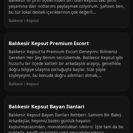
Balıkesir'in şirin ilçelerinden biri olan Kepsut'taki şehir
yaşamına dair notlarımı paylaşmak istiyorum. Şahsen ben,
bu tür lokal destek içeriklerinin çok değerli...
Balıkesir / Kepsut
Balıkesir Kepsut Premium Escort
Balıkesir Kepsut'ta Premium Escort Deneyimi: Bilmeniz
Gereken Her Şey Benim tecrübemde, Balıkesir Kepsut gibi
huzurlu bir ilçede kaliteli bir arkadaşlık arayışı, genellikle
doğru bilgiye ulaşma zorluğuyla başlar. Size şöyle
söyleyeyim, bu konuda doğru adımları atmak,...
Balıkesir / Kepsut
Balıkesir Kepsut Bayan Ilanlari
Balıkesir Kepsut Bayan İlanları Rehberi: Samimi Bir Bakış
Arkadaşlar, hepimiz bazen günlük hayatın
koşturmacasından, monotonluktan sıkılırız. İşte tam da bu
noktada, keyifli ve kaliteli vakit geçirebileceğimiz,