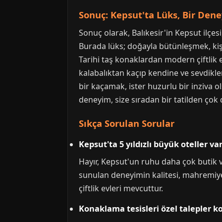
Sonuç: Kepsut'ta Lüks, Bir Den
Sonuç olarak, Balıkesir'in Kepsut ilçe
Burada lüks; doğayla bütünleşmek, kişi
Tarihi taş konaklardan modern çiftlik 
kalabalıktan kaçıp kendine ve sevdikler
bir kaçamak, ister huzurlu bir inziva 
deneyim, size sıradan bir tatilden çok 
Sıkça Sorulan Sorular
Kepsut'ta 5 yıldızlı büyük oteller va
Hayır, Kepsut'un ruhu daha çok butik v
sunulan deneyimin kalitesi, mahremiyet 
çiftlik evleri mevcuttur.
Konaklama tesisleri özel talepler 