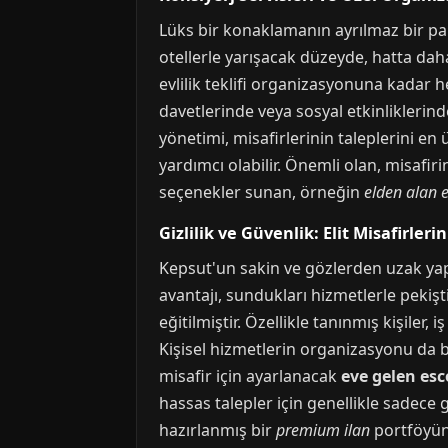
Lüks bir konaklamanın ayrılmaz bir par
otellerle yarışacak düzeyde, hatta dah
evlilik teklifi organizasyonuna kadar he
davetlerinde veya sosyal etkinliklerinde
yönetimi, misafirlerinin taleplerini en 
yardımcı olabilir. Önemli olan, misafir
seçenekler sunan, örneğin
elden alan e
Gizlilik ve Güvenlik: Elit Misafirleri
Kepsut'un sakin ve gözlerden uzak yapıs
avantajı, sundukları hizmetlerle pekişt
eğitilmiştir. Özellikle tanınmış kişiler
Kişisel hizmetlerin organizasyonu da b
misafir için ayarlanacak
eve gelen esc
hassas talepler için genellikle sadece g
hazırlanmış bir
premium ilan
portföyüne