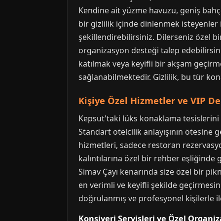
Kendine ait yüzme havuzu, geniş bahçes
bir gizlilik içinde dinlenmek isteyenle
şekillendirebilirsiniz. Dilerseniz özel b
organizasyon desteği talep edebilirsin
katılmak veya keyifli bir akşam geçir
sağlanabilmektedir. Gizlilik, bu tür ko
Kişiye Özel Hizmetler ve VIP D
Kepsut'taki lüks konaklama tesislerini 
Standart otelcilik anlayışının ötesine g
hizmetleri, sadece restoran rezervasy
kalıntılarına özel bir rehber eşliğind
Simav Çayı kenarında size özel bir pik
en verimli ve keyifli şekilde geçirmesin
doğrulanmış ve profesyonel kişilerle i
Konsiyerj Servisleri ve Özel Organi