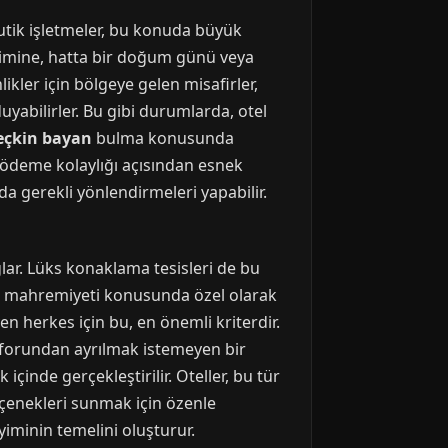
butik işletmeler, bu konuda büyük
ekimine, hatta bir doğum günü veya
likler için bölgeye gelen misafirler,
duyabilirler. Bu gibi durumlarda, otel
eçkin bayan
bulma konusunda
r, ödeme kolaylığı açısından esnek
da gerekli yönlendirmeleri yapabilir.
ğlar. Lüks konaklama tesisleri de bu
afir mahremiyeti konusunda özel olarak
yen herkes için bu, en önemli kriterdir.
onforundan ayrılmak istemeyen bir
çinde gerçekleştirilir. Oteller, bu tür
 seçenekleri sunmak için özenle
eyiminin temelini oluşturur.