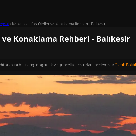
epsut
›
Kepsut'da Lüks Oteller ve Konaklama Rehberi - Balıkesir
 ve Konaklama Rehberi - Balıkesir
editor ekibi bu icerigi dogruluk ve guncellik acisindan incelemistir.
Icerik Politi