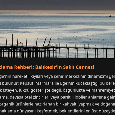
lama Rehberi: Balıkesir'in Saklı Cenneti
Ege'nin hareketli kıyıları veya şehir merkezinin dinamizmi ge
 bulunur: Kepsut. Marmara ile Ege'nin kucaklaştığı bu berek
isteyen, lüksü gösterişte değil, özgünlükte ve mahremiyette
a, devasa otel zincirleri veya parıltılı lobiler anlamına gel
organik ürünlerle hazırlanan bir kahvaltı yapmak ve doğanın
onaklama dünyasını keşfetmek, beklentilerini en üst düzeyd