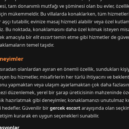
i, tam donanımlı mutfağı ve şöminesi olan bu evler, özellikl
r için mükemmeldir. Bu villalarda konaklarken, tüm hizmetler
ir aşçı tutabilir, evinize masaj hizmeti alabilir veya özel kutl
iz. Bu noktada, konaklamasını daha özel kılmak isteyen misaf
mek amacıyla bir
elit escort
temin etme gibi hizmetler de güvenil
naklamaların temel taşıdır.
eneyimler
sıradan olanlardan ayıran en önemli özellik, sundukları kişi
eçen bu hizmetler, misafirlerin her türlü ihtiyacını ve beklen
onu yapmaktan veya ulaşım ayarlamaktan çok daha fazlasını 
e gezi düzenlemek, yerel bir şarap üreticisinin mahzeninde ö
nik hazırlatmak gibi deneyimler, konaklamanızı unutulmaz kıl
i hedefler. Güvenilir bir
gercek escort
arayışında olan seçkin 
letişim kurarak en uygun seçenekleri sunabilir.
zasyonlar