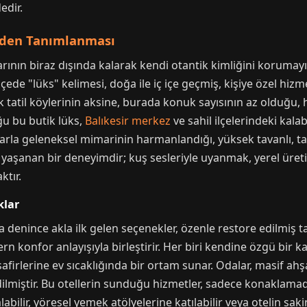
edir.
niden Tanımlanması
arının biraz dışında kalarak kendi otantik kimliğini korumayı
ede "lüks" kelimesi, doğa ile iç içe geçmiş, kişiye özel hiz
k tatil köylerinin aksine, burada konuk sayısının az olduğu, h
ğu bu butik lüks,
Balıkesir merkez
ve sahil ilçelerindeki kalab
rla geleneksel mimarinin harmanlandığı, yüksek tavanlı, taş 
 yaşanan bir deneyimdir; kuş sesleriyle uyanmak, yerel üreti
ktır.
klar
enince akla ilk gelen seçenekler, özenle restore edilmiş tar
n konfor anlayışıyla birleştirir. Her biri kendine özgü bir k
misafirlerine ev sıcaklığında bir ortam sunar. Odalar, masif ah
edilmiştir. Bu otellerin sunduğu hizmetler, sadece konaklamada
labilir, yöresel yemek atölyelerine katılabilir veya otelin sa