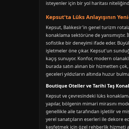
isteyenler için bir yol haritası niteliğind
Kepsut'ta Lüks Anlayışının Ye
Kepsut, Balıkesir'in genel turizm rotal
konaklama sektörüne de yansımıştır. İlç
sofistike bir deneyimi ifade eder. Büyü
işletmeler öne çıkar. Kepsut'un sundu
kaçış sunuyor. Konfor, modern olanakla
burada satın alınan bir hizmetten çok,
geceleri yıldızların altında huzur bulma
Boutique Oteller ve Tarihi Taş Kona
Kepsut ve çevresindeki lüks konaklama d
yapılar, bölgenin mimari mirasını moder
genellikle aile tarafından işletilir ve 
yerel sanatçıların eserleri ile dekore 
keşfetmek için özel rehberlik hizmeti a