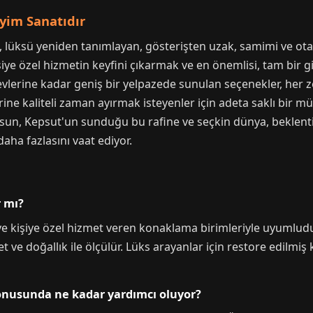
eyim Sanatıdır
si, lüksü yeniden tanımlayan, gösterişten uzak, samimi ve o
ye özel hizmetin keyfini çıkarmak ve en önemlisi, tam bir giz
evlerine kadar geniş bir yelpazede sunulan seçenekler, her ze
ine kaliteli zaman ayırmak isteyenler için adeta saklı bir mü
olsun, Kepsut'un sunduğu bu rafine ve seçkin dünya, beklentil
daha fazlasını vaat ediyor.
r mı?
e kişiye özel hizmet veren konaklama birimleriyle uyumludur. 
ve doğallık ile ölçülür. Lüks arayanlar için restore edilmiş k
konusunda ne kadar yardımcı oluyor?