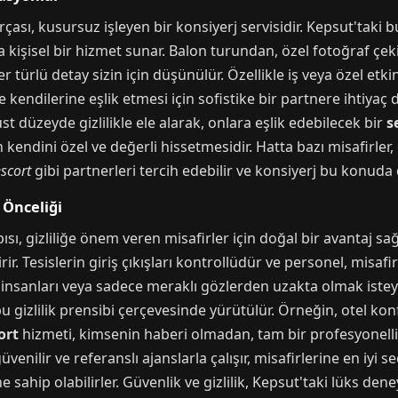
çası, kusursuz işleyen bir konsiyerj servisidir. Kepsut'taki 
a kişisel bir hizmet sunar. Balon turundan, özel fotoğraf ç
r türlü detay sizin için düşünülür. Özellikle iş veya özel etkin
 kendilerine eşlik etmesi için sofistike bir partnere ihtiyaç 
üst düzeyde gizlilikle ele alarak, onlara eşlik edebilecek bir
s
in kendini özel ve değerli hissetmesidir. Hatta bazı misafirle
scort
gibi partnerleri tercih edebilir ve konsiyerj bu konuda 
n Önceliği
ı, gizliliğe önem veren misafirler için doğal bir avantaj sa
irir. Tesislerin giriş çıkışları kontrollüdür ve personel, mis
, iş insanları veya sadece meraklı gözlerden uzakta olmak iste
u gizlilik prensibi çerçevesinde yürütülür. Örneğin, otel k
ort
hizmeti, kimsenin haberi olmadan, tam bir profesyonellik i
üvenilir ve referanslı ajanslarla çalışır, misafirlerine en iyi
 sahip olabilirler. Güvenlik ve gizlilik, Kepsut'taki lüks den