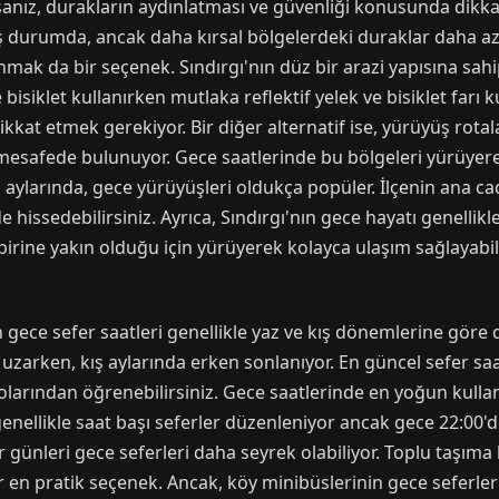
nız, durakların aydınlatması ve güvenliği konusunda dikkat
ış durumda, ancak daha kırsal bölgelerdeki duraklar daha az 
anmak da bir seçenek. Sındırgı'nın düz bir arazi yapısına sahi
 bisiklet kullanırken mutlaka reflektif yelek ve bisiklet farı 
ikkat etmek gerekiyor. Bir diğer alternatif ise, yürüyüş rotala
 mesafede bulunuyor. Gece saatlerinde bu bölgeleri yürüyer
e yaz aylarında, gece yürüyüşleri oldukça popüler. İlçenin ana 
hissedebilirsiniz. Ayrıca, Sındırgı'nın gece hayatı genellikle
birine yakın olduğu için yürüyerek kolayca ulaşım sağlayabili
n gece sefer saatleri genellikle yaz ve kış dönemlerine göre d
 uzarken, kış aylarında erken sonlanıyor. En güncel sefer sa
olarından öğrenebilirsiniz. Gece saatlerinde en yoğun kullan
enellikle saat başı seferler düzenleniyor ancak gece 22:00'd
r günleri gece seferleri daha seyrek olabiliyor. Toplu taşıma 
r en pratik seçenek. Ancak, köy minibüslerinin gece seferl