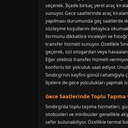
seçenek. İlçede birkaç yerel araç kiral
sunuyor. Gece saatlerinde araç kiralam
yapılması durumunda geç saatlerde de 
sözleşme koşullarını detaylıca okumak. 
formunu dikkatlice inceleyin ve fotoğra
transfer hizmeti sunuyor. Özellikle Sınd
geçerek, sizi otogardan veya havaalanı
Eğer oteliniz transfer hizmeti vermiyors
konforlu bir yolculuk vaat ediyor. Un
Sındırgı'nın keyfini gönül rahatlığıyla
ilçelere de gece yolculukları yapmak ist
Gece Saatlerinde Toplu Taşıma v
Sındırgı'da toplu taşıma hizmetleri, g
otobüsleri ve minibüsler genellikle akş
sefer bulunabiliyor. Özellikle termal 