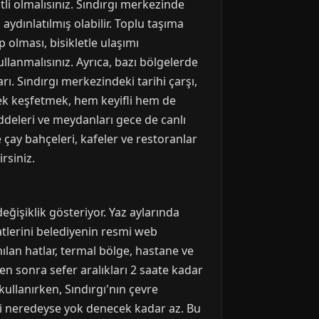
li olmalısınız. Sındırgı merkezinde
aydınlatılmış olabilir. Toplu taşıma
p olması, bisikletle ulaşımı
kullanmalısınız. Ayrıca, bazı bölgelerde
rı. Sındırgı merkezindeki tarihi çarşı,
ek keşfetmek, hem keyifli hem de
caddeleri ve meydanları gece de canlı
 çay bahçeleri, kafeler ve restoranlar
rsiniz.
eğişiklik gösteriyor. Yaz aylarında
atlerini belediyenin resmi web
ılan hatlar, termal bölge, hastane ve
en sonra sefer aralıkları 2 saate kadar
kullanırken, Sındırgı'nın çevre
eri neredeyse yok denecek kadar az. Bu