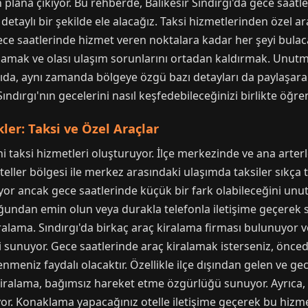
n plana çıkıyor. Bu rehberde, Balıkesir Sındırgı'da gece saa
 detaylı bir şekilde ele alacağız. Taksi hizmetlerinden özel 
ce saatlerinde hizmet veren noktalara kadar her şeyi bulac
ağlamak ve olası ulaşım sorunlarını ortadan kaldırmak. Unutm
azıda, aynı zamanda bölgeye özgü bazı detayları da paylaşara
ındırgı'nın gecelerini nasıl keşfedebileceğinizi birlikte öğre
er: Taksi ve Özel Araçlar
i taksi hizmetleri oluşturuyor. İlçe merkezinde ve ana arter
eller bölgesi ile merkez arasındaki ulaşımda taksiler sıkça te
şliyor ancak gece saatlerinde küçük bir fark olabileceğini 
undan emin olun veya durakla telefonla iletişime geçerek s
ralama. Sındırgı'da birkaç araç kiralama firması bulunuyor v
i sunuyor. Gece saatlerinde araç kiralamak isterseniz, önc
enmeniz faydalı olacaktır. Özellikle ilçe dışından gelen ve g
kiralama, bağımsız hareket etme özgürlüğü sunuyor. Ayrıca, b
iliyor. Konaklama yapacağınız otelle iletişime geçerek bu hi