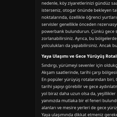
nedenle, köy ziyaretlerinizi gündüz sa
isterseniz, otogar önünde bekleyen taksi
noktalarında, özellikle öğrenci yurtla
servisler genellikle önceden rezervasy
powerbank bulundurun. Çünkü gece saat
zorlanabilirsiniz. Ayrıca, bu bölgelerd
yolculukları da yapabilirsiniz. Ancak b
Yaya Ulaşımı ve Gece Yürüyüş Rotal
Sındırgı, yürümeyi sevenler için oldukça
Akşam saatlerinde, tarihi çarşı bölges
En popüler yürüyüş rotalarından biri
tarihi yapıyı görebilir ve gece aydınlat
yol biraz daha uzun olsa da, yeşillikl
yanınızda mutlaka bir el feneri bulundu
alanları ve mesire yerleri de gece yürüy
Yaya ulaşımında dikkat etmeniz gereke