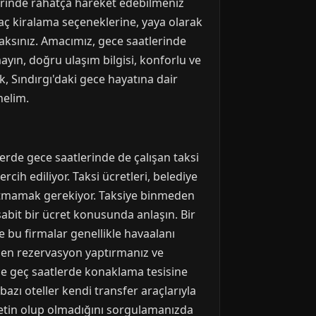
tlerinde rahatça hareket edebilmeniz
araç kiralama seçeneklerine, yaya olarak
aksınız. Amacımız, gece saatlerinde
ayın, doğru ulaşım bilgisi, konforlu ve
k, Sındırgı'daki gece hayatına dair
nelim.
lerde gece saatlerinde de çalışan taksi
rcih ediliyor. Taksi ücretleri, belediye
unutmamak gerekiyor. Taksiye binmeden
abit bir ücret konusunda anlaşın. Bir
e bu firmalar genellikle havaalanı
eden rezervasyon yaptırmanız ve
ece geç saatlerde konaklama tesisine
azı oteller kendi transfer araçlarıyla
zmetin olup olmadığını sorgulamanızda