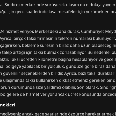
ra, Sındırgı merkezinde yürüyerek ulaşım da oldukça yaygın. 
u için gece saatlerinde kısa mesafeler için yürümek en prat
 7/24 hizmet veriyor. Merkezdeki ana durak, Cumhuriyet Meyda
ıca, birçok taksi firmasının telefon numarası bulunuyor v
si çağırırken, bekleme süresinin biraz daha uzun olabileceğ
 talep arttığı için taksi bulmak zorlaşabiliyor. Bu nedenle, pl
ktır. Taksi ücretleri kilometre başına hesaplanıyor ve gece sa
 bölgeye yapılacak bir yolculuk, gündüze göre biraz daha pa
üvenilir seçeneklerden biridir. Ayrıca, bazı taksi durakları, 
e ulaşımında taksi kullanırken dikkat etmeniz gereken bir di
 sorun durumunda size yardımcı olabilir. Son olarak, Sındırgı
e bu bölgelere de hizmet veriyor ancak ücret konusunda önce
enekleri
gelmediyseniz ancak gece saatlerinde özgürce hareket etmek is