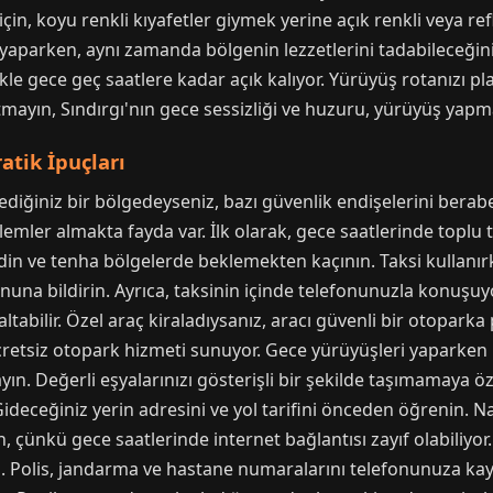
in, koyu renkli kıyafetler giymek yerine açık renkli veya refle
 yaparken, aynı zamanda bölgenin lezzetlerini tadabileceğin
ikle gece geç saatlere kadar açık kalıyor. Yürüyüş rotanızı p
utmayın, Sındırgı'nın gece sessizliği ve huzuru, yürüyüş ya
atik İpuçları
ediğiniz bir bölgedeyseniz, bazı güvenlik endişelerini beraber
 önlemler almakta fayda var. İlk olarak, gece saatlerinde top
din ve tenha bölgelerde beklemekten kaçının. Taksi kullanırk
onuna bildirin. Ayrıca, taksinin içinde telefonunuzla konuşuyo
zaltabilir. Özel araç kiraladıysanız, aracı güvenli bir otopark
 ücretsiz otopark hizmeti sunuyor. Gece yürüyüşleri yaparken
ın. Değerli eşyalarınızı gösterişli bir şekilde taşımamaya ö
ideceğiniz yerin adresini ve yol tarifini önceden öğrenin. 
 çünkü gece saatlerinde internet bağlantısı zayıf olabiliyor. 
n. Polis, jandarma ve hastane numaralarını telefonunuza k