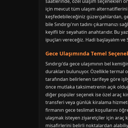
saatlerinde, özel ulaşım seçenekleri ö
için mevcut tüm ulaşım alternatiflerini
keşfedebileceğiniz güzergahlardan, ge
bile Sındırgı'nın tadını çıkarmanızı s
keyifli bir seyahatin anahtarıdır. Bu y
ipuçları vereceğiz. Hadi başlayalım ve S
Gece Ulaşımında Temel Seçenekl
Sındırgı'da gece ulaşımının bel kemiğin
durakları bulunuyor. Özellikle termal ot
tarafından belirlenen tarifeye göre i
önce mutlaka taksimetrenin açık olduğ
diğer popüler seçenek ise özel araç ki
transferi veya günlük kiralama hizmet
firmanın gece teslimat koşullarını öğr
ulaşmak isteyen ziyaretçiler için araç 
misafirlerini belirli noktalardan alab