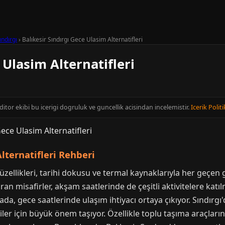
ındırgı
›
Balıkesir Sındırgı Gece Ulasim Alternatifleri
 Ulasim Alternatifleri
editor ekibi bu icerigi dogruluk ve guncellik acisindan incelemistir.
Icerik Politi
lternatifleri Rehberi
 güzellikleri, tarihi dokusu ve termal kaynaklarıyla her geçen 
aran misafirler, akşam saatlerinde de çeşitli aktivitelere ka
da, gece saatlerinde ulaşım ihtiyacı ortaya çıkıyor. Sındırgı
iler için büyük önem taşıyor. Özellikle toplu taşıma araçların