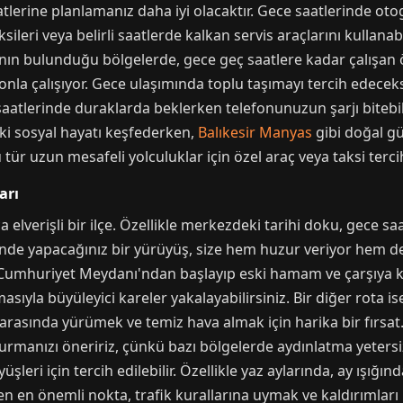
atlerine planlamanız daha iyi olacaktır. Gece saatlerinde 
leri veya belirli saatlerde kalkan servis araçlarını kullanabil
rının bulunduğu bölgelerde, gece geç saatlere kadar çalışan ö
onla çalışıyor. Gece ulaşımında toplu taşımayı tercih edecek
lerinde duraklarda beklerken telefonunuzun şarjı bitebilir
eki sosyal hayatı keşfederken,
Balıkesir Manyas
gibi doğal güz
u tür uzun mesafeli yolculuklar için özel araç veya taksi terc
arı
 elverişli bir ilçe. Özellikle merkezdeki tarihi doku, gece sa
inde yapacağınız bir yürüyüş, size hem huzur veriyor hem de 
, Cumhuriyet Meydanı'ndan başlayıp eski hamam ve çarşıya k
masıyla büyüleyici kareler yakalayabilirsiniz. Bir diğer rota 
er arasında yürümek ve temiz hava almak için harika bir fırs
rmanızı öneririz, çünkü bazı bölgelerde aydınlatma yetersiz o
üşleri için tercih edilebilir. Özellikle yaz aylarında, ay ışığ
n en önemli nokta, trafik kurallarına uymak ve kaldırımları