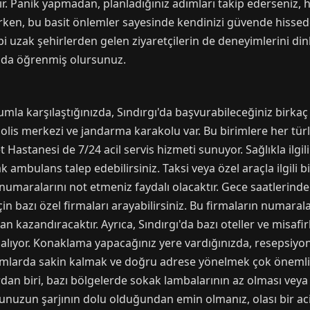
tır. Panik yapmadan, planladığınız adımları takip ederseniz,
ırken, bu basit önlemler sayesinde kendinizi güvende hissede
i uzak şehirlerden gelen ziyaretçilerin de deneyimlerini dinl
nı da öğrenmiş olursunuz.
umla karşılaştığınızda, Sındırgı'da başvurabileceğiniz birkaç
olis merkezi ve jandarma karakolu var. Bu birimlere her tü
et Hastanesi de 7/24 acil servis hizmeti sunuyor. Sağlıkla ilg
 ambulans talep edebilirsiniz. Taksi veya özel araçla ilgili b
m numaralarını not etmeniz faydalı olacaktır. Gece saatlerinde
çin bazı özel firmaları arayabilirsiniz. Bu firmaların numar
n kazandıracaktır. Ayrıca, Sındırgı'da bazı oteller ve misafi
ri alıyor. Konaklama yapacağınız yere vardığınızda, resepsi
durumlarda sakin kalmak ve doğru adrese yönelmek çok önemli
dan biri, bazı bölgelerde sokak lambalarının az olması vey
unuzun şarjının dolu olduğundan emin olmanız, olası bir aci