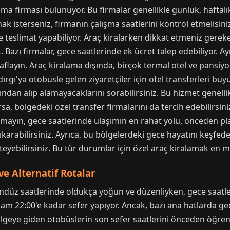
ama firması bulunuyor. Bu firmalar genellikle günlük, haftalı
ak isterseniz, firmanın çalışma saatlerini kontrol etmelisi
teslimat yapabiliyor. Araç kiralarken dikkat etmeniz gerek
Bazı firmalar, gece saatlerinde ek ücret talep edebiliyor. Ayr
flayın. Araç kiralama dışında, birçok termal otel ve pansiyon
ırgı'ya otobüsle gelen ziyaretçiler için otel transferleri büyük
ndan alıp alamayacaklarını sorabilirsiniz. Bu hizmet genell
a, bölgedeki özel transfer firmalarını da tercih edebilirsiniz
utmayın, gece saatlerinde ulaşımın en rahat yolu, önceden 
 çıkarabilirsiniz. Ayrıca, bu bölgelerdeki gece hayatını keşfe
eyebilirsiniz. Bu tür durumlar için özel araç kiralamak en man
e Alternatif Rotalar
ündüz saatlerinde oldukça yoğun ve düzenliyken, gece saatler
am 22:00'e kadar sefer yapıyor. Ancak, bazı ana hatlarda gec
bölgeye giden otobüslerin son sefer saatlerini önceden öğre