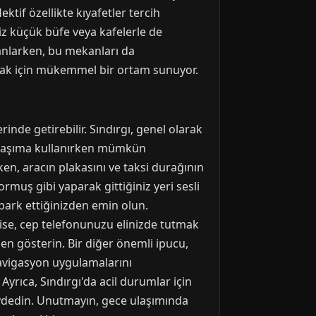
ktif özellikte kıyafetler tercih
iz küçük büfe veya kafelerle de
lanlarken, bu mekanları da
pmak için mükemmel bir ortam sunuyor.
inde getirebilir. Sındırgı, genel olarak
lu taşıma kullanırken mümkün
en, aracın plakasını ve taksi durağının
rmuş gibi yaparak gittiğiniz yeri sesli
a park ettiğinizden emin olun.
 ise, cep telefonunuzu elinizde tutmak
zen gösterin. Bir diğer önemli ipucu,
Navigasyon uygulamalarını
Ayrıca, Sındırgı'da acil durumlar için
aydedin. Unutmayın, gece ulaşımında