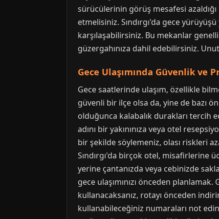
sürücülerinin görüş mesafesi azaldığı iç
etmelisiniz. Sındırgı'da gece yürüyüşü
karşılaşabilirsiniz. Bu mekanlar genell
güzergahınıza dahil edebilirsiniz. Un
Gece Ulaşımında Güvenlik ve Pr
Gece saatlerinde ulaşım, özellikle bilm
güvenli bir ilçe olsa da, yine de bazı
olduğunca kalabalık durakları tercih e
adını bir yakınınıza veya otel resepsiy
bir şekilde söylemeniz, olası riskleri a
Sındırgı'da birçok otel, misafirlerine
yerine çantanızda veya cebinizde saklay
gece ulaşımınızı önceden planlamak. G
kullanacaksanız, rotayı önceden indirin,
kullanabileceğiniz numaraları not edi