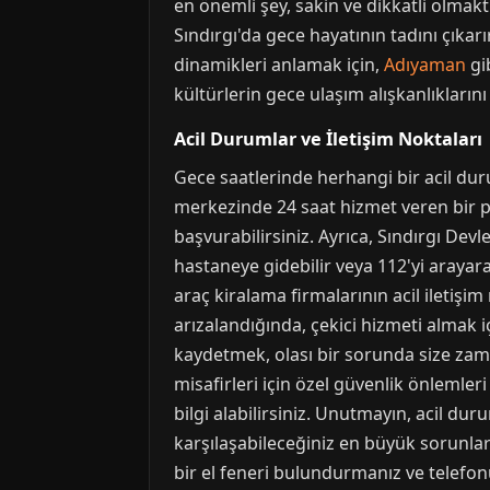
en önemli şey, sakin ve dikkatli olmak
Sındırgı'da gece hayatının tadını çıkar
dinamikleri anlamak için,
Adıyaman
gib
kültürlerin gece ulaşım alışkanlıkları
Acil Durumlar ve İletişim Noktaları
Gece saatlerinde herhangi bir acil dur
merkezinde 24 saat hizmet veren bir p
başvurabilirsiniz. Ayrıca, Sındırgı Devl
hastaneye gidebilir veya 112'yi arayarak
araç kiralama firmalarının acil iletişi
arızalandığında, çekici hizmeti almak i
kaydetmek, olası bir sorunda size zama
misafirleri için özel güvenlik önlemle
bilgi alabilirsiniz. Unutmayın, acil 
karşılaşabileceğiniz en büyük sorunlar
bir el feneri bulundurmanız ve telefon