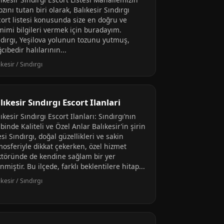
zını tutan biri olarak, Balıkesir Sındırgı
cort listesi konusunda size en doğru ve
mimi bilgileri vermek için buradayım.
ndırgı, Yeşilova yolunun tozunu yutmuş,
cıbedir halılarının...
ıkesir / Sındırgı
lıkesir Sındırgı Escort Ilanlari
ıkesir Sındırgı Escort Ilanları: Sındırgı’nın
binde Kaliteli ve Özel Anlar Balıkesir’in şirin
esi Sındırgı, doğal güzellikleri ve sakin
mosferiyle dikkat çekerken, özel hizmet
ktöründe de kendine sağlam bir yer
nmiştir. Bu ilçede, farklı beklentilere hitap...
ıkesir / Sındırgı