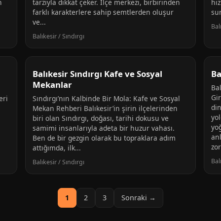
n
tarzıyla dikkat çeker. İlçe merkezi, birbirinden
hiz
farklı karakterlere sahip semtlerden oluşur
sun
ve...
Bal
Balıkesir / Sındırgı
Balıkesir Sındırgı Kafe ve Sosyal
Ba
Mekanlar
Bal
Gir
eri
Sındırgı’nın Kalbinde Bir Mola: Kafe ve Sosyal
din
Mekan Rehberi Balıkesir’in şirin ilçelerinden
yo
biri olan Sındırgı, doğası, tarihi dokusu ve
yo
samimi insanlarıyla adeta bir huzur vahası.
an
Ben de bir gezgin olarak bu topraklara adım
zor
attığımda, ilk...
Bal
Balıkesir / Sındırgı
1
2
3
Sonraki →