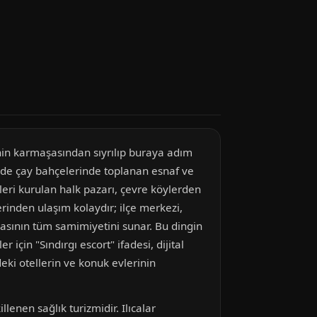
zinin karmaşasından sıyrılıp buraya adım
inde çay bahçelerinde toplanan esnaf ve
nleri kurulan halk pazarı, çevre köylerden
zerinden ulaşım kolaydır; ilçe merkezi,
asının tüm samimiyetini sunar. Bu dingin
 için "Sındırgı escort" ifadesi, dijital
eki otellerin ve konuk evlerinin
lenen sağlık turizmidir. Ilıcalar