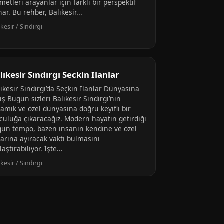
metleri arayanlar için farklı bir perspektif
ar. Bu rehber, Balıkesir...
ıkesir / Sındırgı
lıkesir Sındırgı Seckin Ilanlar
ıkesir Sındırgı’da Seçkin İlanlar Dünyasına
iş Bugün sizleri Balıkesir Sındırgı’nın
amik ve özel dünyasına doğru keyifli bir
lculuğa çıkaracağız. Modern hayatın getirdiği
ğun tempo, bazen insanın kendine ve özel
larına ayıracak vakti bulmasını
laştırabiliyor. İşte...
ıkesir / Sındırgı