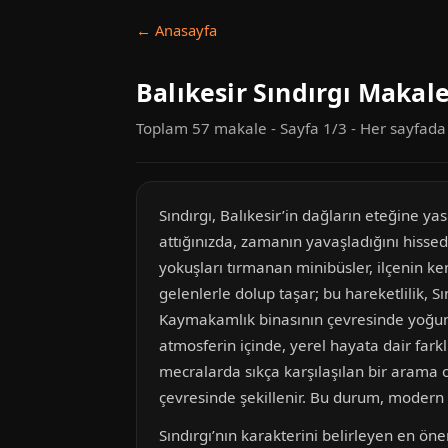
← Anasayfa
Balıkesir Sındırgı Makale
Toplam 57 makale - Sayfa 1/3 - Her sayfad
Sındırgı, Balıkesir’in dağların eteğine y
attığınızda, zamanın yavaşladığını hisse
yokuşları tırmanan minibüsler, ilçenin ke
gelenlerle dolup taşar; bu hareketlilik, S
Kaymakamlık binasının çevresinde yoğunla
atmosferin içinde, yerel hayata dair farklı
mecralarda sıkça karşılaşılan bir arama o
çevresinde şekillenir. Bu durum, modern 
Sındırgı’nın karakterini belirleyen en öne