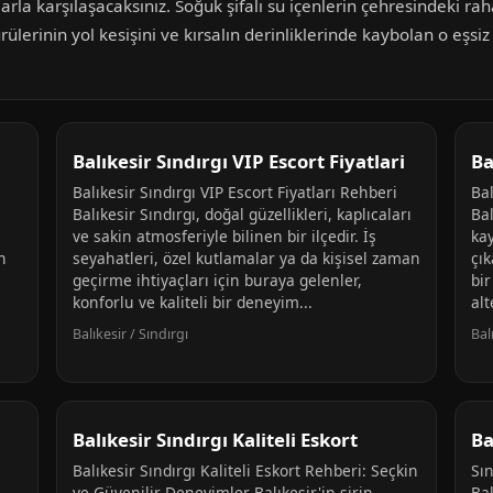
larla karşılaşacaksınız. Soğuk şifalı su içenlerin çehresindeki 
rülerinin yol kesişini ve kırsalın derinliklerinde kaybolan o eşsi
i
Balıkesir Sındırgı VIP Escort Fiyatlari
Ba
:
Balıkesir Sındırgı VIP Escort Fiyatları Rehberi
Bal
Balıkesir Sındırgı, doğal güzellikleri, kaplıcaları
Bal
ve sakin atmosferiyle bilinen bir ilçedir. İş
kay
n
seyahatleri, özel kutlamalar ya da kişisel zaman
çık
geçirme ihtiyaçları için buraya gelenler,
bir
konforlu ve kaliteli bir deneyim...
alt
Balıkesir / Sındırgı
Bal
Balıkesir Sındırgı Kaliteli Eskort
Ba
Balıkesir Sındırgı Kaliteli Eskort Rehberi: Seçkin
Sı
ve Güvenilir Deneyimler Balıkesir'in şirin
Bal