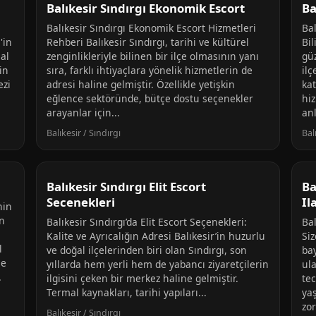
Balıkesir Sındırgı Ekonomik Escort
Ba
Balıkesir Sındırgı Ekonomik Escort Hizmetleri
Bal
'in
Rehberi Balıkesir Sındırgı, tarihi ve kültürel
Bil
mal
zenginlikleriyle bilinen bir ilçe olmasının yanı
güz
in
sıra, farklı ihtiyaçlara yönelik hizmetlerin de
il
ezi
adresi haline gelmiştir. Özellikle yetişkin
kat
eğlence sektöründe, bütçe dostu seçenekler
hiz
arayanlar için...
an
Balıkesir / Sındırgı
Bal
Balıkesir Sındırgı Elit Escort
Ba
Secenekleri
Il
nin
in
Balıkesir Sındırgı’da Elit Escort Seçenekleri:
Ba
Kalite ve Ayrıcalığın Adresi Balıkesir’in huzurlu
Si
l
ve doğal ilçelerinden biri olan Sındırgı, son
ba
le
yıllarda hem yerli hem de yabancı ziyaretçilerin
ul
.
ilgisini çeken bir merkez haline gelmiştir.
tec
Termal kaynakları, tarihi yapıları...
yaş
zor
Balıkesir / Sındırgı