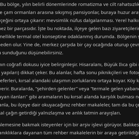
Bu bölge, yılın belirli dönemlerinde romatizma ve cilt rahatsızlıkl
e çam ormanları arasına sıkışmış pansiyonlar, buraya huzur aray
erçeğini ortaya çıkarır: mevsimlik nüfus dalgalanması. Yerel halkı
z bir parçasıdır. İşte bu noktada, ilçeye gelen bazı ziyaretçilerin
enellikle termal otel konseptine odaklanmış durumda. Bölgenin s
eden olur. Yine de, merkez çarşıda bir çay ocağında oturup çevre
u sunduğunu düşünebilirsiniz.
n coğrafi dokusu iyice belirginleşir. Hisaralanı, Büyük Ilıca gib
yapıları) dikkat çeker. Bu alanlar, hafta sonu piknikçileri ve foto
eferleri, kırsal alandaki ulaşımın zorluklarını ortaya koyar. Köy 
 verir. Buralarda, “şehirden gelenler” veya “termale gelen yaban
ayan ilanları" gibi aramaların bu kırsal alanda karşılık bulması 
nla, bu ilçeye dair okuyacağınız rehber makaleler, tam da bu çe
jital çağın getirdiği yalnızlaşma ve anlık tatmin arayışları.
nlemesine bakmak isteyenler için bir arşiv işlevi görüyor. Balıke
tanıklıklara dayanan tüm rehber makalelerin bir araya getirildiği