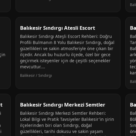
Bal
Balıkesir Sındırgı Atesli Escort
Ba
Balıkesir Sındırgı Ateşli Escort Rehberi: Doğru
Bal
Profili Bulmanın 8 Yolu Balıkesir Sındırgı, doğal
Ta
güzellikleri ve sakin atmosferiyle öne çıkan bir
Bal
çin
ilçedir. Ancak bu huzurlu ilçede, özel bir gece
ar
geçirmek isteyenler için de çeşitli seçenekler
yö
mevcuttur....
te
kar
Balıkesir / Sındırgı
Bal
t
Balıkesir Sındırgı Merkezi Semtler
Ba
i
Balıkesir Sındırgı Merkezi Semtler Rehberi:
Bal
Lokal Bilgi ve Pratik Tavsiyeler Balıkesir'in şirin
Böl
n
ilçelerinden biri olan Sındırgı, doğal
Sın
i
güzellikleri, tarihi dokusu ve sakin yaşam
öne