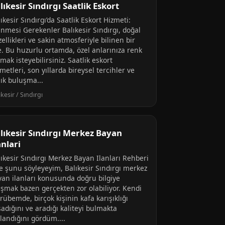
lıkesir Sındırgı Saatlik Eskort
ıkesir Sındırgı’da Saatlik Eskort Hizmeti:
inmesi Gerekenler Balıkesir Sındırgı, doğal
ellikleri ve sakin atmosferiyle bilinen bir
çe. Bu huzurlu ortamda, özel anlarınıza renk
mak isteyebilirsiniz. Saatlik eskort
metleri, son yıllarda bireysel tercihler ve
lık buluşma...
ıkesir / Sındırgı
lıkesir Sındırgı Merkez Bayan
anlari
lıkesir Sındırgı Merkez Bayan Ilanları Rehberi
ze şunu söyleyeyim, Balıkesir Sındırgı merkez
yan ilanları konusunda doğru bilgiye
aşmak bazen gerçekten zor olabiliyor. Kendi
rübemde, birçok kişinin kafa karışıklığı
adığını ve aradığı kaliteyi bulmakta
landığını gördüm....