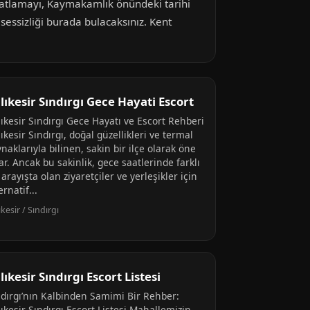
rahatlamayı, Kaymakamlık önündeki tarihi
z sessizliği burada bulacaksınız. Kent
lıkesir Sındırgı Gece Hayati Escort
ıkesir Sındırgı Gece Hayatı ve Escort Rehberi
ıkesir Sındırgı, doğal güzellikleri ve termal
naklarıyla bilinen, sakin bir ilçe olarak öne
ar. Ancak bu sakinlik, gece saatlerinde farklı
 arayışta olan ziyaretçiler ve yerleşikler için
ernatif...
ıkesir / Sındırgı
lıkesir Sındırgı Escort Listesi
ndırgı’nın Kalbinden Samimi Bir Rehber:
ıkesir Sındırgı Escort Listesi Mahallemizin