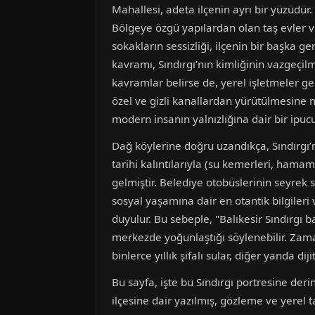
Mahallesi, adeta ilçenin ayrı bir yüzüdür. 
Bölgeye özgü yapılardan olan taş evler v
sokakların sessizliği, ilçenin bir başka g
kavramı, Sındırgı’nın kimliğinin vazgeçilme
kavramlar belirse de, yerel işletmeler g
özel ve gizli kanallardan yürütülmesine n
modern insanın yalnızlığına dair bir ipuc
Dağ köylerine doğru uzandıkça, Sındırgı’nı
tarihi kalıntılarıyla (su kemerleri, hamam 
gelmiştir. Belediye otobüslerinin seyrek s
sosyal yaşamına dair en otantik bilgileri
duyulur. Bu sebeple, "Balıkesir Sındırgı b
merkezde yoğunlaştığı söylenebilir. Zama
binlerce yıllık şifalı sular, diğer yanda di
Bu sayfa, işte bu Sındırgı portresine deri
ilçesine dair yazılmış, gözleme ve yerel 