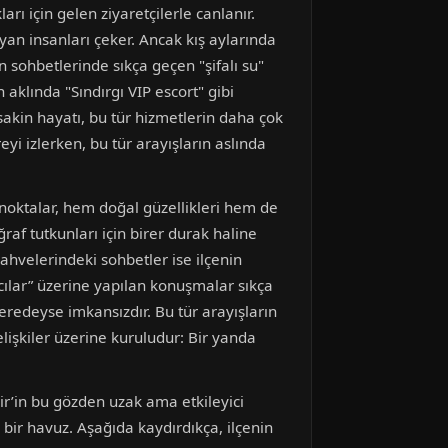
arı için gelen ziyaretçilerle canlanır.
an insanları çeker. Ancak kış aylarında
n sohbetlerinde sıkça geçen "şifalı su"
 aklında "Sındırgı VIP escort" gibi
akin hayatı, bu tür hizmetlerin daha çok
yi izlerken, bu tür arayışların aslında
i noktalar, hem doğal güzellikleri hem de
ğraf tutkunları için birer durak haline
kahvelerindeki sohbetler ise ilçenin
cılar” üzerine yapılan konuşmalar sıkça
neredeyse imkansızdır. Bu tür arayışların
lişkiler üzerine kuruludur: Bir yanda
sir’in bu gözden uzak ama etkileyici
 bir havuz. Aşağıda kaydırdıkça, ilçenin