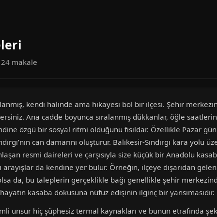
leri
a 24 makale
aslanmış, kendi halinde ama hikayesi bol bir ilçesi. Şehir merke
dersiniz. Ana cadde boyunca sıralanmış dükkanlar, öğle saatler
ndine özgü bir sosyal ritmi olduğunu fısıldar. Özellikle Pazar gü
ındırgı’nın can damarını oluşturur. Balıkesir-Sındırgı kara yolu ü
şan resmi daireleri ve çarşısıyla size küçük bir Anadolu kasab
 arayışlar da kendine yer bulur. Örneğin, ilçeye dışarıdan gelenler
lsa da, bu taleplerin gerçeklikle bağı genellikle şehir merkezind
hayatın kasaba dokusuna nüfuz edişinin ilginç bir yansımasıdır.
mli unsur hiç şüphesiz termal kaynakları ve bunun etrafında şekil