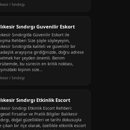
ıkesir / Sındırgı
lıkesir Sındırgı Guvenilir Eskort
ıkesir Sındırgı’da Güvenilir Eskort ile
nışma Rehberi Size şöyle söyleyeyim,
ıkesir Sındırgı’da kaliteli ve güvenilir bir
kadaşlık arayışına girdiğinizde, doğru adrese
nelmek her şeyden önemli. Benim
crübemde, bu sürecin en kritik noktası,
şınızdaki kişinin size...
ıkesir / Sındırgı
lıkesir Sındırgı Etkinlik Escort
ıkesir Sındırgı Etkinlik Escort Rehberi:
gesel Fırsatlar ve Pratik Bilgiler Balıkesir
dırgı, doğal güzellikleri ve tarihi dokusuyla
 çıkan bir ilçe olarak, özellikle etkinlik escort