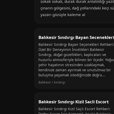
sokak sokak, durak durak anlatıldığı yazı
çınarın gölgesini, dağ yollarındaki keçi sü
yazarı gözüyle kaleme al
Balıkesir Sındırgı Bayan Secenekler
Balıkesir Sındırgı Bayan Seçenekleri Rehberi
Özel Bir Deneyimin İncelikleri Balıkesir
Sındırgı, doğal güzellikleri, kaplıcaları ve
huzurlu atmosferiyle bilinen bir ilçedir. Yoğu
şehir hayatının stresinden uzaklaşmak,
kendinize zaman ayırmak ve unutulmaz bir
buluşma yaşamak istediğinizde doğru...
Balıkesir / Sındırgı
Balıkesir Sındırgı Kizil Sacli Escort
Balıkesir Sındırgı Kızıl Saçlı Escort Rehberi:
Doğru Seçim İçin Kapsamlı Analiz Balıkesir