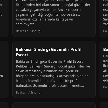
in
ilçelerinden biri olan Sındırgı, doğal güzellikleri
nab
r
ve sakin yaşamıyla bilinir. Ancak modern
es
tı
yaşamın getirdiği yoğun tempo ve stres,
sa
bireylerin özel anlarında kaliteye ve
Sı
samimiyete...
Yağ
Balıkesir / Sındırgı
Bal
Balıkesir Sındırgı Guvenilir Profil
Ba
Escort
Bal
Kal
Balıkesir Sındırgı’da Güvenilir Profil Escort
ilç
Rehberi Balıkesir Sındırgı, doğal güzellikleri ve
at
sakin atmosferiyle bilinen bir ilçedir. Bu
eri
se
bölgede özel bir arkadaşlık arayışında olanlar
edi
için en önemli konu, güvenilir bir profil
bulmaktır. Güvenilir profil escort hizmeti,...
Bal
Balıkesir / Sındırgı