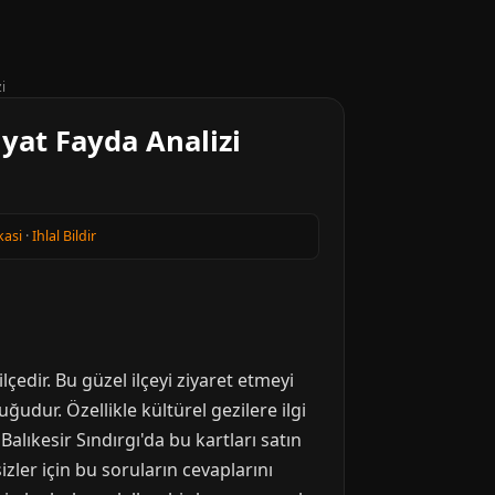
i
iyat Fayda Analizi
kasi
·
Ihlal Bildir
lçedir. Bu güzel ilçeyi ziyaret etmeyi
ğudur. Özellikle kültürel gezilere ilgi
lıkesir Sındırgı'da bu kartları satın
zler için bu soruların cevaplarını