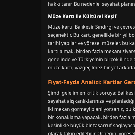
hakkı tanır. Bu nedenle, seyahat planı
Müze Kartı ile Kültürel Keşif
Müze kartı, Balıkesir Sındırgı ve çevres
seçenektir. Bu kart, genellikle bir yıl 
tarihi yapılar ve yöresel müzeler, bu ka
kartı almak, birden fazla mekanı ziyare
genelinde ve Türkiye'nin birçok ilinde g
müze kartı, vazgeçilmez bir yol arkadaş
Fiyat-Fayda Analizi: Kartlar Ge
Şimdi gelelim en kritik soruya: Balıke
seyahat alışkanlıklarınıza ve planladığı
iki mekan görmeyi planlıyorsanız, bu ka
bir konaklama yapacak, birden fazla m
kesinlikle büyük bir tasarruf sağlayacakt
olarak takip edilebilir. Örneğin, yörese