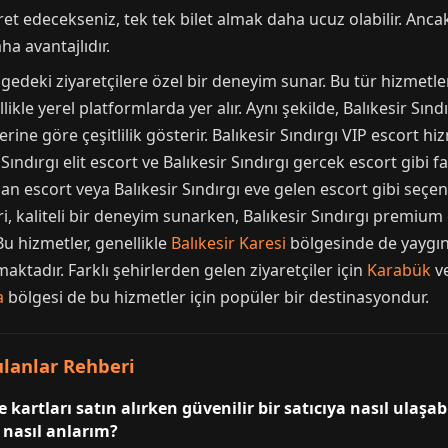
ret edecekseniz, tek tek bilet almak daha ucuz olabilir. Anc
ha avantajlıdır.
ölgedeki ziyaretçilere özel bir deneyim sunar. Bu tür hizmetl
ellikle yerel platformlarda yer alır. Aynı şekilde, Balıkesir S
erine göre çeşitlilik gösterir. Balıkesir Sındırgı VIP escort h
ir Sındırgı elit escort ve Balıkesir Sındırgı gercek escort gib
n escort veya Balıkesir Sındırgı eve gelen escort gibi seçene
ri, kaliteli bir deneyim sunarken, Balıkesir Sındırgı premium e
 Bu hizmetler, genellikle
Balıkesir Karesi
bölgesinde de yaygınd
aktadır. Farklı şehirlerden gelen ziyaretçiler için
Karabük
v
a
bölgesi de bu hizmetler için popüler bir destinasyondur.
rulanlar Rehberi
 kartları satın alırken güvenilir bir satıcıya nasıl ulaşab
ı nasıl anlarım?