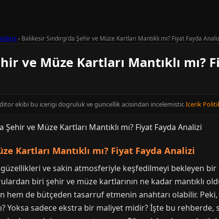
ındırgı
›
Balıkesir Sındırgı'da Şehir ve Müze Kartları Mantıklı mı? Fiyat Fayda Analiz
ehir ve Müze Kartları Mantıklı mı? F
editor ekibi bu icerigi dogruluk ve guncellik acisindan incelemistir.
Icerik Politi
üze Kartları Mantıklı mı? Fiyat Fayda Analizi
 güzellikleri ve sakin atmosferiyle keşfedilmeyi bekleyen bir i
rulardan biri şehir ve müze kartlarının ne kadar mantıklı oldu
 hem de bütçeden tasarruf etmenin anahtarı olabilir. Peki, Ba
 Yoksa sadece ekstra bir maliyet midir? İşte bu rehberde, si