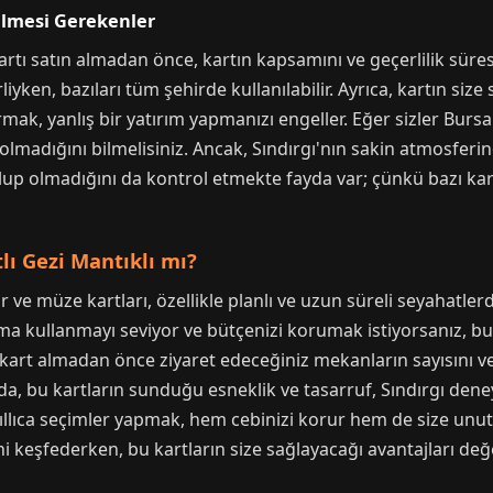
ilmesi Gerekenler
artı satın almadan önce, kartın kapsamını ve geçerlilik süresi
liyken, bazıları tüm şehirde kullanılabilir. Ayrıca, kartın siz
ak, yanlış bir yatırım yapmanızı engeller. Eğer sizler Bursa
olmadığını bilmelisiniz. Ancak, Sındırgı'nın sakin atmosferin
 olup olmadığını da kontrol etmekte fayda var; çünkü bazı kartl
tlı Gezi Mantıklı mı?
r ve müze kartları, özellikle planlı ve uzun süreli seyahatler
ıma kullanmayı seviyor ve bütçenizi korumak istiyorsanız, bu 
e, kart almadan önce ziyaret edeceğiniz mekanların sayısını v
da, bu kartların sunduğu esneklik ve tasarruf, Sındırgı deneyi
llıca seçimler yapmak, hem cebinizi korur hem de size unutul
rini keşfederken, bu kartların size sağlayacağı avantajları 