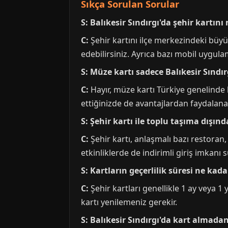
Sıkça Sorulan Sorular
S: Balıkesir Sındırgı'da şehir kartını
C:
Şehir kartını ilçe merkezindeki büy
edebilirsiniz. Ayrıca bazı mobil uygul
S: Müze kartı sadece Balıkesir Sındır
C:
Hayır, müze kartı Türkiye genelinde 
ettiğinizde de avantajlardan faydalanab
S: Şehir kartı ile toplu taşıma dışın
C:
Şehir kartı, anlaşmalı bazı restoran
etkinliklerde de indirimli giriş imkanı s
S: Kartların geçerlilik süresi ne kada
C:
Şehir kartları genellikle 1 ay veya 1 
kartı yenilemeniz gerekir.
S: Balıkesir Sındırgı'da kart almad