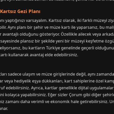
 Kartsız Gezi Planı
anı yaptığınızı varsayalım. Kartsız olarak, iki farklı müzeyi z
ir. Aynı planı bir şehir ve müze kartı ile yaparsanız, bu mali
r avantajlı olduğunu gösteriyor. Özellikle ailecek veya arka
r sayesinde plansız bir şekilde yeni bir müzeyi keşfetme öz
 geliyorsanız, bu kartların Türkiye genelinde geçerli olduğ
artı kullanarak avantaj elde edebilirsiniz.
rtları sadece ulaşım ve müze girişlerinde değil, aynı zamanda
nlar veya hediyelik eşya dükkanları, kart sahiplerine özel k
debilirsiniz. Ayrıca, kartlar genellikle dijital uygulamalar
 kolayca yapabilirsiniz. Eğer sizler Çorum gibi diğer şehirl
iniz zamanı daha verimli ve ekonomik hale getirebilirsiniz. 
unar.