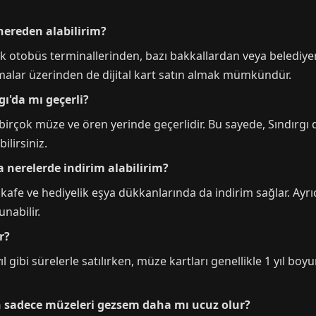
 nereden alabilirim?
ük otobüs terminallerinden, bazı bakkallardan veya belediy
amalar üzerinden de dijital kart satın almak mümkündür.
gı'da mı geçerli?
birçok müze ve ören yerinde geçerlidir. Bu sayede, Sındırgı d
ilirsiniz.
da nerelerde indirim alabilirim?
, kafe ve hediyelik eşya dükkanlarında da indirim sağlar. Ay
unabilir.
r?
yıl gibi sürelerle satılırken, müze kartları genellikle 1 yıl b
an sadece müzeleri gezsem daha mı ucuz olur?