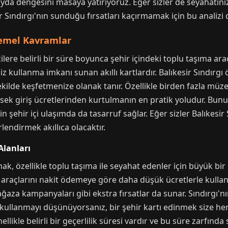
-fayda dengesini masaya yatırıyoruz. Eğer sizler de seyahatini
ir Sındırgı'nın sunduğu fırsatları kaçırmamak için bu analizi 
Temel Kavramlar
çilere belirli bir süre boyunca şehir içindeki toplu taşıma araç
z kullanma imkanı sunan akıllı kartlardır. Balıkesir Sındırgı ö
ilde keşfetmenize olanak tanır. Özellikle birden fazla müzey
ksek giriş ücretlerinden kurtulmanın en pratik yoludur. Bununl
n şehir içi ulaşımda da tasarruf sağlar. Eğer sizler Balıkesir
lendirmek akıllıca olacaktır.
Alanları
mak, özellikle toplu taşıma ile seyahat edenler için büyük bir
raçlarını nakit ödemeye göre daha düşük ücretlerle kullanabi
ağaza kampanyaları gibi ekstra fırsatlar da sunar. Sındırgı'
a kullanmayı düşünüyorsanız, bir şehir kartı edinmek size h
likle belirli bir geçerlilik süresi vardır ve bu süre zarfında 