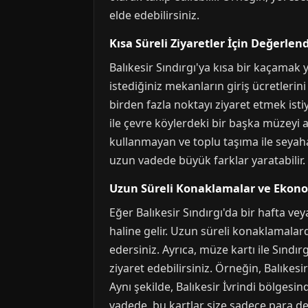
elde edebilirsiniz.
Kısa Süreli Ziyaretler İçin Değerlen
Balıkesir Sındırgı'ya kısa bir kaçamak
istediğiniz mekanların giriş ücretlerini
birden fazla noktayı ziyaret etmek isti
ile çevre köylerdeki bir başka müzeyi a
kullanmayan ve toplu taşıma ile seyahat
uzun vadede büyük farklar yaratabilir.
Uzun Süreli Konaklamalar ve Ekon
Eğer Balıkesir Sındırgı'da bir hafta ve
haline gelir. Uzun süreli konaklamalar
edersiniz. Ayrıca, müze kartı ile Sındır
ziyaret edebilirsiniz. Örneğin, Balıkes
Aynı şekilde, Balıkesir İvrindi bölgesi
vadede, bu kartlar size sadece para d