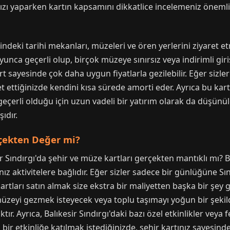
nızı yaparken kartın kapsamını dikkatlice incelemeniz önemlid
indeki tarihi mekanları, müzeleri ve ören yerlerini ziyaret et
boyunca geçerli olup, birçok müzeye sınırsız veya indirimli gi
rt sayesinde çok daha uygun fiyatlarla gezilebilir. Eğer sizle
t ettiğinizde kendini kısa sürede amorti eder. Ayrıca bu kart,
eçerli olduğu için uzun vadeli bir yatırım olarak da düşünüleb
ıdır.
rçekten Değer mi?
sir Sındırgı'da şehir ve müze kartları gerçekten mantıklı mı
nız aktivitelere bağlıdır. Eğer sizler sadece bir günlüğüne Sı
rtları satın almak size ekstra bir maliyetten başka bir şey 
üzeyi gezmek isteyecek veya toplu taşımayı yoğun bir şekild
ır. Ayrıca, Balıkesir Sındırgı'daki bazı özel etkinlikler veya f
l bir etkinliğe katılmak istediğinizde, şehir kartınız sayesind