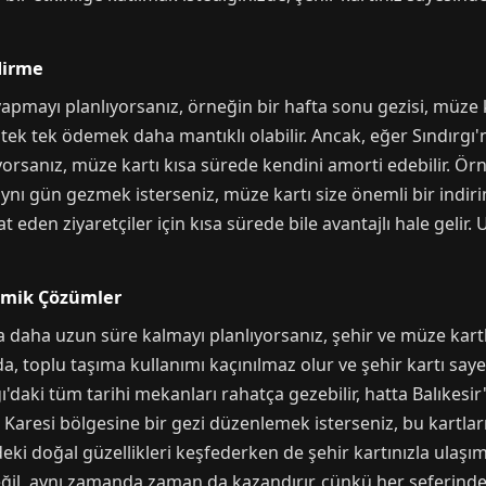
dirme
 yapmayı planlıyorsanız, örneğin bir hafta sonu gezisi, müze
 tek tek ödemek daha mantıklı olabilir. Ancak, eğer Sındırgı'n
yorsanız, müze kartı kısa sürede kendini amorti edebilir. Örn
ynı gün gezmek isterseniz, müze kartı size önemli bir indirim 
 eden ziyaretçiler için kısa sürede bile avantajlı hale gelir.
omik Çözümler
ya daha uzun süre kalmayı planlıyorsanız, şehir ve müze kartla
da, toplu taşıma kullanımı kaçınılmaz olur ve şehir kartı say
gı'daki tüm tarihi mekanları rahatça gezebilir, hatta Balıkesir
ir Karesi bölgesine bir gezi düzenlemek isterseniz, bu kartlar
ndeki doğal güzellikleri keşfederken de şehir kartınızla ulaşı
eğil, aynı zamanda zaman da kazandırır, çünkü her seferinde