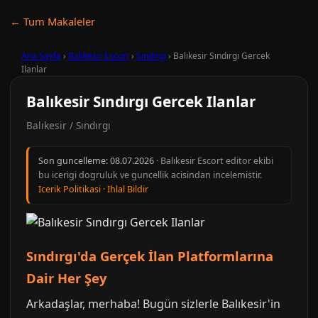
← Tum Makaleler
Ana Sayfa
›
Balıkesir Escort
›
Sındırgı
›
Balıkesir Sındırgı Gercek
Ilanlar
Balıkesir Sındırgı Gercek Ilanlar
Balıkesir / Sındırgı
Son guncelleme:
08.07.2026
· Balıkesir Escort editor ekibi
bu icerigi dogruluk ve guncellik acisindan incelemistir.
Icerik Politikasi
·
Ihlal Bildir
Sındırgı'da Gerçek İlan Platformlarına
Dair Her Şey
Arkadaşlar, merhaba! Bugün sizlerle Balıkesir'in