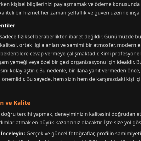
rarken kişisel bilgilerinizi paylaşmamak ve ödeme konusund
iteli bir hizmet her zaman şeffaflık ve güven üzerine inşa e
entiler
i, sadece fiziksel beraberlikten ibaret değildir. Günümüzde b
litesi, ortak ilgi alanları ve samimi bir atmosfer, modern eli
 beklentilere cevap vermeye çalışmaktadır. Kimi profesyonel
am yemeği veya özel bir gezi organizasyonu için idealdir. Bu 
nı kolaylaştırır. Bu nedenle, bir ilana yanıt vermeden önce,
iz önemlidir. Bu sayede, hem sizin hem de karşınızdaki kişi 
n ve Kalite
 doğru tercihi yapmak, deneyiminizin kalitesini doğrudan etk
adımlar atmak en büyük kazancınız olacaktır. İşte size yol gö
 İnceleyin:
Gerçek ve güncel fotoğraflar, profilin samimiyeti 