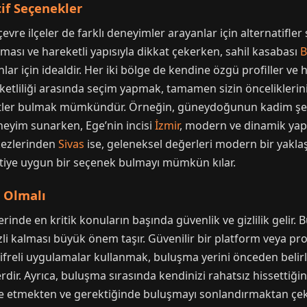
tif Seçenekler
çevre ilçeler de farklı deneyimler arayanlar için alternatifle
ması ve hareketli yapısıyla dikkat çekerken, sahil kasabası
B
ar için idealdir. Her iki bölge de kendine özgü profiller ve h
eketliliği arasında seçim yapmak, tamamen sizin öncelikleriniz
metler bulmak mümkündür. Örneğin, güneydoğunun kadim ş
eneyim sunarken, Ege’nin incisi
İzmir
, modern ve dinamik yapı
kezlerinden
Sivas
ise, geleneksel değerleri modern bir yakla
lentiye uygun bir seçenek bulmayı mümkün kılar.
z Olmalı
rinde en kritik konuların başında güvenlik ve gizlilik gelir. Bu
li kalması büyük önem taşır. Güvenilir bir platform veya pr
a şifreli uygulamalar kullanmak, buluşma yerini önceden beli
dir. Ayrıca, buluşma sırasında kendinizi rahatsız hissettiği
ade etmekten ve gerektiğinde buluşmayı sonlandırmaktan çek