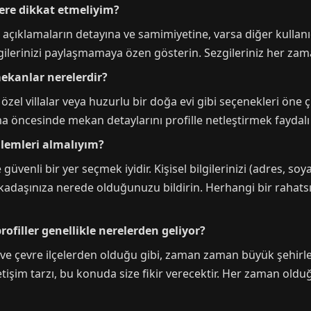
lere dikkat etmeliyim?
, açıklamaların detayına ve samimiyetine, varsa diğer kullanı
ilgilerinizi paylaşmamaya özen gösterin. Sezgileriniz her zama
mekanlar nerelerdir?
 özel villalar veya huzurlu bir doğa evi gibi seçenekleri öne 
a öncesinde mekan detaylarını profille netleştirmek faydalı 
nlemleri almalıyım?
 güvenli bir yer seçmek iyidir. Kişisel bilgilerinizi (adres, s
 arkadaşınıza nerede olduğunuzu bildirin. Herhangi bir raha
rofiller genellikle nerelerden geliyor?
z ve çevre ilçelerden olduğu gibi, zaman zaman büyük şehirl
letişim tarzı, bu konuda size fikir verecektir. Her zaman olduğu