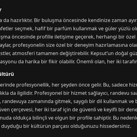
r
da hazırlıktır. Bir buluşma öncesinde kendinize zaman ayır
afetler seçmek, hafif bir parfüm kullanmak ve güler yüzlü ol
şma öncesinde profille iletişime geçerek, herhangi bir özel 
taylar, profesyonelin size özel bir deneyim hazırlamasına ol
estler, atmosferi tamamen değiştirebilir. Kepsut’un doğal güze
yonu da harika bir fikir olabilir. Önemli olan, her iki tarafı
ültürü
erinde profesyonellik, her şeyden önce gelir. Bu, sadece hiz
lıkla da ilgilidir. Profesyonel bir hizmet sağlayıcı, randevu saa
ilde, randevuya zamanında gitmek, saygılı bir dil kullanmak ve
ven çerçevesi, her iki taraf için de güvenli ve keyifli bir de
uda oldukça bilinçli ve olgun bir profile sahiptir. Bu neden
gı duyduğu bir kültürün parçası olduğunuzu hissedersiniz.