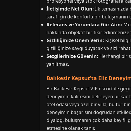
profesyonel veya stok fotoğraflara karşı
İletişimde Net Olun:
İlk temasınızda b
taraf için de konforlu bir buluşmanın t
Referans ve Yorumlara Göz Atın:
Müm
hakkında objektif bir fikir edinmenize y
Gizliliğinize Önem Verin:
Kişisel bilgi
gizliliğinize saygı duyacak ve sizi rahat
Sezgilerinize Güvenin:
Herhangi bir ş
yanıltmaz.
Balıkesir Kepsut’ta Elit Deney
Bir Balıkesir Kepsut VIP escort ile geç
deneyimin kalitesini belirleyen birkaç
otel odası veya özel bir villa, bu tür b
deneyimin başarısını doğrudan etkiler. 
diyalog, buluşmanın çok daha keyifli ge
etmesine olanak tanır.