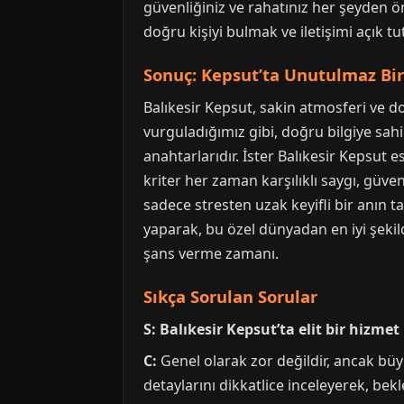
güvenliğiniz ve rahatınız her şeyden ö
doğru kişiyi bulmak ve iletişimi açık tu
Sonuç: Kepsut’ta Unutulmaz Bi
Balıkesir Kepsut, sakin atmosferi ve do
vurguladığımız gibi, doğru bilgiye sah
anahtarlarıdır. İster Balıkesir Kepsut 
kriter her zaman karşılıklı saygı, güve
sadece stresten uzak keyifli bir anın 
yaparak, bu özel dünyadan en iyi şekild
şans verme zamanı.
Sıkça Sorulan Sorular
S: Balıkesir Kepsut’ta elit bir hizm
C:
Genel olarak zor değildir, ancak büyü
detaylarını dikkatlice inceleyerek, bek