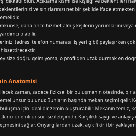
 dikkatli olun. Açıklama kısmı ise kişiliği ve beklentileri hak
eklentilerinizi ve sınırlarınızı net bir şekilde ifade etmekten
emelidir.
künse, daha önce hizmet almış kişilerin yorumlarını veya ref
ardımcı olabilir.
lerinizi (adres, telefon numarası, iş yeri gibi) paylaşırken çok 
 hissettirecektir.
ey size doğru gelmiyorsa, o profilden uzak durmak en doğru
imin Anatomisi
irilecek zaman, sadece fiziksel bir buluşmanın ötesinde, bir
 temel unsur bulunur. Bunların başında mekan seçimi gelir. 
ir buluşma için ideal bir zemin oluşturabilir. Mekanın temiz, k
İkinci önemli unsur ise iletişimdir. Karşılıklı saygı ve anlay
çmesini sağlar. Önyargılardan uzak, açık fikirli bir yaklaşım,