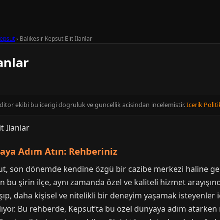
epsut
›
Balıkesir Kepsut Elit Ilanlar
anlar
editor ekibi bu icerigi dogruluk ve guncellik acisindan incelemistir.
Icerik Politi
yaya Adım Atın: Rehberiniz
epsut, son dönemde kendine özgü bir cazibe merkezi haline gel
 bu şirin ilçe, aynı zamanda özel ve kaliteli hizmet arayışınd
, daha kişisel ve nitelikli bir deneyim yaşamak isteyenler içi
lıyor. Bu rehberde, Kepsut’ta bu özel dünyaya adım atarken 