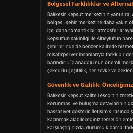
Bölgesel Farklılıklar ve Alterna
Balıkesir Kepsut merkezinin yanı sıra, 
bölgesi, şehir merkezine daha yakın ol
içe, daha romantik bir atmosfer arayanl
Kepsut’un sakinliği ile Altıeylül’ün har
şehirlerinde de benzer kalitede hiz
misafirperver insanlarıyla farklı bir d
barındırır. İç Anadolu’nun önemli mer
çeker. Bu çeşitlilik, her zevke ve bek
Güvenlik ve Gizlilik: Önceliğini
Balıkesir Kepsut kaliteli escort hizmetle
korunması ve buluşma detaylarının giz
hassasiyet gösterir. İletişim sırasınd
kaçınmak alabileceğiniz temel önlemler
karşılaştığınızda, durumu kibarca if