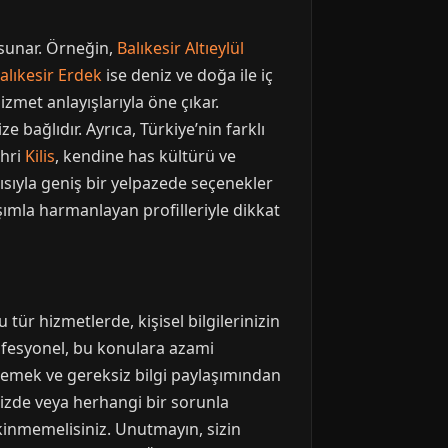
r sunar. Örneğin,
Balıkesir Altıeylül
alıkesir Erdek
ise deniz ve doğa ile iç
izmet anlayışlarıyla öne çıkar.
e bağlıdır. Ayrıca, Türkiye’nin farklı
ehri
Kilis
, kendine has kültürü ve
sıyla geniş bir yelpazede seçenekler
şımla harmanlayan profilleriyle dikkat
 tür hizmetlerde, kişisel bilgilerinizin
ofesyonel, bu konulara azami
rlemek ve gereksiz bilgi paylaşımından
nizde veya herhangi bir sorunla
inmemelisiniz. Unutmayın, sizin