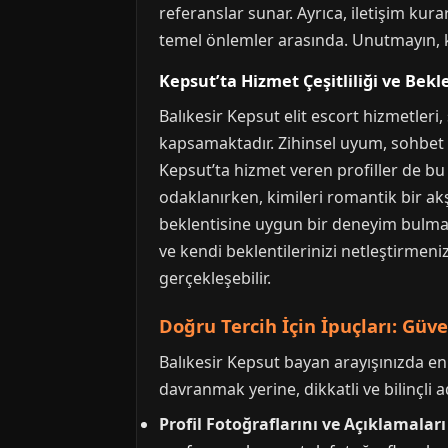
referanslar sunar. Ayrıca, iletişim ku
temel önlemler arasında. Unutmayın, kal
Kepsut’ta Hizmet Çeşitliliği ve Bekl
Balıkesir Kepsut elit escort hizmetler
kapsamaktadır. Zihinsel uyum, sohbet ka
Kepsut’ta hizmet veren profiller de bu
odaklanırken, kimileri romantik bir akş
beklentisine uygun bir deneyim bulması
ve kendi beklentilerinizi netleştirmen
gerçekleşebilir.
Doğru Tercih İçin İpuçları: Güve
Balıkesir Kepsut bayan arayışınızda en
davranmak yerine, dikkatli ve bilinçli 
Profil Fotoğraflarını ve Açıklamaları