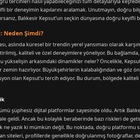
ğru tercihleri nasıl yapabileceğinizi tüm detaylarıyla keşfedec
ifli bir deneyimin kapılarını aralamak. Unutmayın, doğru bilgi
rsanız, Balıkesir Kepsut’un seçkin dünyasına doğru keyifli b
şi: Neden Şimdi?
ması, aslında küresel bir trendin yerel yansıması olarak karşım
tirilmiş, kaliteli ve özel deneyimlere yöneliyor. Bu bağlamda
u yükselişin arkasındaki dinamikler neler? Öncelikle, Kepsu
l bir zemin hazırlıyor. Büyükşehirlerin kalabalığından ve göz
asyon olan Kepsut’u tercih ediyor. Bu durum, bölgede kaliteli 
ik
ümü şüphesiz dijital platformlar sayesinde oldu. Artık Balıke
 geldi. Ancak bu kolaylık beraberinde bazı riskleri de getir
 ne yazık ki mümkün değil. Bu noktada, doğru platformu seç
n siteleri, profillerde genellikle doğrulanmış fotoğraflar, d