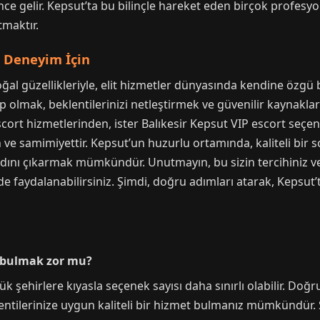
nce gelir. Kepsut’ta bu bilinçle hareket eden birçok profesy
tmaktır.
r Deneyim İçin
ğal güzellikleriyle, elit hizmetler dünyasında kendine özgü 
ip olmak, beklentilerinizi netleştirmek ve güvenilir kaynak
escort hizmetlerinden, ister Balıkesir Kepsut VIP escort seç
n ve samimiyettir. Kepsut’un huzurlu ortamında, kaliteli bir 
tadını çıkarmak mümkündür. Unutmayın, bu sizin tercihiniz ve 
e faydalanabilirsiniz. Şimdi, doğru adımları atarak, Kepsut’
et bulmak zor mu?
k şehirlere kıyasla seçenek sayısı daha sınırlı olabilir. Doğr
lentilerinize uygun kaliteli bir hizmet bulmanız mümkündür. S