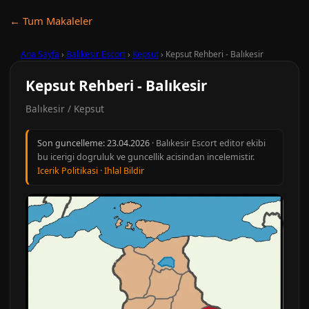
← Tum Makaleler
Ana Sayfa
›
Balıkesir Escort
›
Kepsut
›
Kepsut Rehberi - Balıkesir
Kepsut Rehberi - Balıkesir
Balıkesir / Kepsut
Son guncelleme:
23.04.2026
· Balıkesir Escort editor ekibi
bu icerigi dogruluk ve guncellik acisindan incelemistir.
Icerik Politikasi
·
Ihlal Bildir