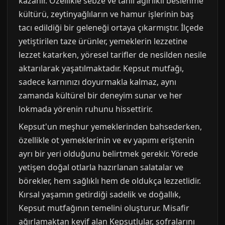
kazanır. Özellikle sebze ve tahıl ağırlıklı beslenme
kültürü, zeytinyağlıların ve hamur işlerinin baş
tacı edildiği bir geleneği ortaya çıkarmıştır. İlçede
yetiştirilen taze ürünler, yemeklerin lezzetine
lezzet katarken, yöresel tarifler de nesilden nesile
aktarılarak yaşatılmaktadır. Kepsut mutfağı,
sadece karnınızı doyurmakla kalmaz, aynı
zamanda kültürel bir deneyim sunar ve her
lokmada yörenin ruhunu hissettirir.
Kepsut'un meşhur yemeklerinden bahsederken,
özellikle ot yemeklerinin ve ev yapımı eriştenin
ayrı bir yeri olduğunu belirtmek gerekir. Yörede
yetişen doğal otlarla hazırlanan salatalar ve
börekler, hem sağlıklı hem de oldukça lezzetlidir.
Kırsal yaşamın getirdiği sadelik ve doğallık,
Kepsut mutfağının temelini oluşturur. Misafir
ağırlamaktan keyif alan Kepsutlular, sofralarını