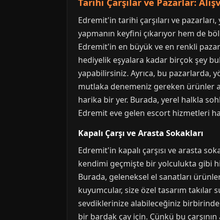
Tarihi Çarşılar ve Pazarlar: Alı
Edremit'in tarihi çarşıları ve pazarlar
yapmanın keyfini çıkarıyor hem de böl
Edremit'in en büyük ve en renkli pazar
hediyelik eşyalara kadar birçok şey bula
yapabilirsiniz. Ayrıca, bu pazarlarda, yö
mutlaka denemeniz gereken ürünler ara
harika bir yer. Burada, yerel halkla soh
Edremit eve gelen escort hizmetleri 
Kapalı Çarşı ve Arasta Sokakları
Edremit'in kapalı çarşısı ve arasta sok
kendimi geçmişte bir yolculukta gibi h
Burada, geleneksel el sanatları ürünleri
kuyumcular, size özel tasarım takılar 
sevdiklerinize alabileceğiniz birbirind
bir bardak çay için. Çünkü bu çarşının 