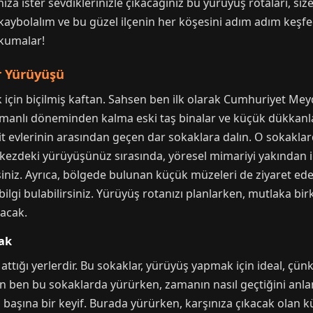
ınıza ister sevdiklerinizle çıkacağınız bu yürüyüş rotaları, s
a kaybolalım ve bu güzel ilçenin her köşesini adım adım keş
okumalar!
r Yürüyüşü
 için biçilmiş kaftan. Sahsen ben ilk olarak Cumhuriyet Me
smanlı döneminden kalma eski taş binalar ve küçük dükkanlar
t evlerinin arasından geçen dar sokaklara dalın. O sokakla
ezdeki yürüyüşünüz sırasında, yöresel mimariyi yakından in
rsiniz. Ayrıca, bölgede bulunan küçük müzeleri de ziyaret ede
 bilgi bulabilirsiniz. Yürüyüş rotanızı planlarken, mutlaka bi
lacak.
ak
 attığı yerlerdir. Bu sokaklar, yürüyüş yapmak için ideal, çü
sen ben bu sokaklarda yürürken, zamanın nasıl geçtiğini an
ı başına bir keyif. Burada yürürken, karşınıza çıkacak olan k