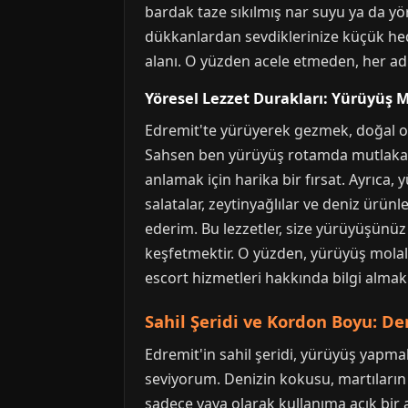
bardak taze sıkılmış nar suyu ya da yör
dükkanlardan sevdiklerinize küçük hedi
alanı. O yüzden acele etmeden, her ad
Yöresel Lezzet Durakları: Yürüyüş M
Edremit'te yürüyerek gezmek, doğal ol
Sahsen ben yürüyüş rotamda mutlaka b
anlamak için harika bir fırsat. Ayrıca,
salatalar, zeytinyağlılar ve deniz ürünl
ederim. Bu lezzetler, size yürüyüşünüz
keşfetmektir. O yüzden, yürüyüş molal
escort hizmetleri hakkında bilgi almak 
Sahil Şeridi ve Kordon Boyu: De
Edremit'in sahil şeridi, yürüyüş yapma
seviyorum. Denizin kokusu, martıların 
sadece yaya olarak kullanıma açık bir a