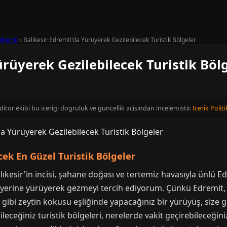
dremit
›
Balıkesir Edremit'da Yürüyerek Gezilebilecek Turistik Bölgeler
ürüyerek Gezilebilecek Turistik Böl
editor ekibi bu icerigi dogruluk ve guncellik acisindan incelemistir.
Icerik Politi
ek En Güzel Turistik Bölgeler
lıkesir'in incisi, şahane doğası ve tertemiz havasıyla ünlü
yerine yürüyerek gezmeyi tercih ediyorum. Çünkü Edremit, 
mis gibi zeytin kokusu eşliğinde yapacağınız bir yürüyüş, siz
eceğiniz turistik bölgeleri, nerelerde vakit geçirebileceğin