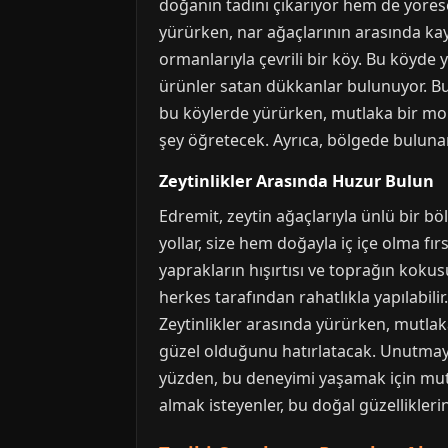
doğanın tadını çıkarıyor hem de yörese
yürürken, nar ağaçlarının arasında kayb
ormanlarıyla çevrili bir köy. Bu köyde
ürünler satan dükkanlar bulunuyor. Bu 
bu köylerde yürürken, mutlaka bir mola
şey öğretecek. Ayrıca, bölgede bulunan 
Zeytinlikler Arasında Huzur Bulun
Edremit, zeytin ağaçlarıyla ünlü bir b
yollar, size hem doğayla iç içe olma f
yaprakların hışırtısı ve toprağın kokus
herkes tarafından rahatlıkla yapılabilir
Zeytinlikler arasında yürürken, mutlaka
güzel olduğunu hatırlatacak. Unutmayı
yüzden, bu deneyimi yaşamak için mutla
almak isteyenler, bu doğal güzelliklerin