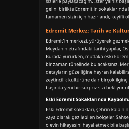
sizlerle paylaşacağım. İster yalnız baş
gelin, birlikte Edremit'in sokaklarınd
tamamen sizin için hazırlandı, keyifli 
Edremit Merkez: Tarih ve Kültü
Edremit'in merkezi, yürüyerek gezmek
Meydanın etrafındaki tarihi yapılar, O
Burada yürürken, mutlaka eski Edremi
bir zaman tünelinde bulacaksınız. Merk
detayların güzelliğine hayran kalabili
zeytincilik kültürüne dair birçok ilginç
başında yeni bir sürpriz sizi bekliyor o
Eski Edremit Sokaklarında Kaybolm
Eski Edremit sokakları, şehrin kalbinin
yaya olarak gezilebilen bölgeler. Sah
o evin hikayesini hayal etmek bile başl