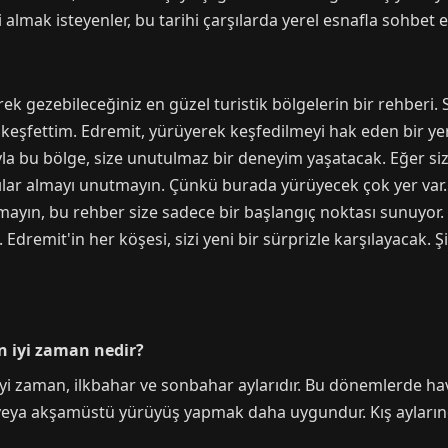
i almak isteyenler, bu tarihi çarşılarda yerel esnafla sohbet ed
rek gezebileceğiniz en güzel turistik bölgelerin bir rehberi.
eşfettim. Edremit, yürüyerek keşfedilmeyi hak eden bir yer. T
ıyla bu bölge, size unutulmaz bir deneyim yaşatacak. Eğer siz
ılar almayı unutmayın. Çünkü burada yürüyecek çok yer var. Ay
mayın, bu rehber size sadece bir başlangıç noktası sunuyor. 
Edremit'in her köşesi, sizi yeni bir sürprizle karşılayacak. Ş
n iyi zaman nedir?
yi zaman, ilkbahar ve sonbahar aylarıdır. Bu dönemlerde hav
 veya akşamüstü yürüyüş yapmak daha uygundur. Kış aylarınd