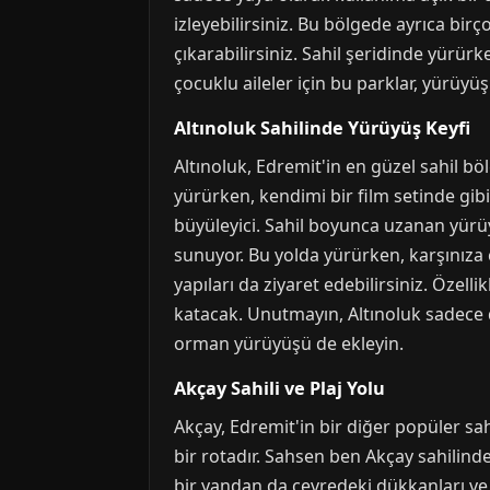
izleyebilirsiniz. Bu bölgede ayrıca bi
çıkarabilirsiniz. Sahil şeridinde yürürk
çocuklu aileler için bu parklar, yürüyüş
Altınoluk Sahilinde Yürüyüş Keyfi
Altınoluk, Edremit'in en güzel sahil bö
yürürken, kendimi bir film setinde gib
büyüleyici. Sahil boyunca uzanan yür
sunuyor. Bu yolda yürürken, karşınıza ç
yapıları da ziyaret edebilirsiniz. Özell
katacak. Unutmayın, Altınoluk sadece d
orman yürüyüşü de ekleyin.
Akçay Sahili ve Plaj Yolu
Akçay, Edremit'in bir diğer popüler sahi
bir rotadır. Sahsen ben Akçay sahilinde
bir yandan da çevredeki dükkanları ve 