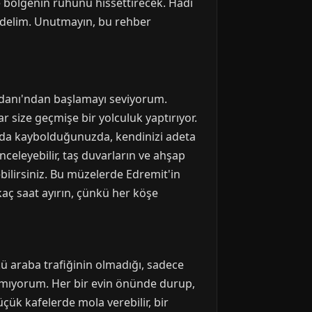
ize bölgenin ruhunu hissettirecek. Hadi
fedelim. Unutmayın, bu rehber
ydanı'ndan başlamayı seviyorum.
 size geçmişe bir yolculuk yaptırıyor.
rda kaybolduğunuzda, kendinizi adeta
celeyebilir, taş duvarların ve ahşap
bilirsiniz. Bu müzelerde Edremit'in
rkaç saat ayırın, çünkü her köşe
nkü araba trafiğinin olmadığı, sadece
lamıyorum. Her bir evin önünde durup,
üçük kafelerde mola verebilir, bir