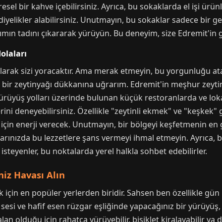
esel bir kahve içebilirsiniz. Ayrıca, bu sokaklarda el işi ür
yelikler alabilirsiniz. Unutmayın, bu sokaklar sadece bir geç
ımın tadını çıkararak yürüyün. Bu deneyim, size Edremit'in 
olaları
arak sizi yoracaktır. Ama merak etmeyin, bu yorgunluğu atab
ir zeytinyağı dükkanına uğrarım. Edremit'in meşhur zeytiny
 yürüyüş yolları üzerinde bulunan küçük restoranlarda ve lok
erini deneyebilirsiniz. Özellikle "zeytinli ekmek" ve "keşkek" 
 için enerji verecek. Unutmayın, bir bölgeyi keşfetmenin en 
arınızda bu lezzetlere şans vermeyi ihmal etmeyin. Ayrıca, 
isteyenler, bu noktalarda yerel halkla sohbet edebilirler.
niz Havası Alın
k için en popüler yerlerden biridir. Sahsen ben özellikle g
sesi ve hafif esen rüzgar eşliğinde yapacağınız bir yürüyüş
lan olduğu için rahatça yürüyebilir, bisiklet kiralayabilir y