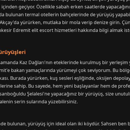
 içinden geçiyor. Özellikle sabah erken saatlerde yapacağını
da bulunan termal otellerin bahçelerinde de yürüyüş yapabilirs
 Akçay'da yürürken, mutlaka bir mola verip denize girin. Çü
kesir Edremit elit escort hizmetleri hakkında bilgi almak is
ürüyüşleri
 zamanda Kaz Dağları'nın eteklerinde kurulmuş bir yerleşim 
emit'e bakan yamaçlarında yürümeyi çok seviyorum. Bu bölge,
kası. Burada yürürken, kuş sesleri eşliğinde, oksijen depolay
yelerine sahip. Bu sayede, hem yeni başlayanlar hem de prof
anboğuldu Şelalesi'ne yapacağınız bir yürüyüş, size unutu
alenin serin sularında yüzebilirsiniz.
inde bulunan, yürüyüş için ideal olan iki köydür. Sahsen be