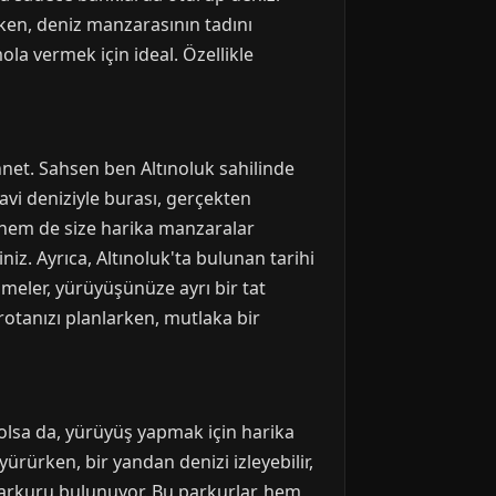
rken, deniz manzarasının tadını
ola vermek için ideal. Özellikle
ennet. Sahsen ben Altınoluk sahilinde
vi deniziyle burası, gerçekten
 hem de size harika manzaralar
iz. Ayrıca, Altınoluk'ta bulunan tarihi
eşmeler, yürüyüşünüze ayrı bir tat
rotanızı planlarken, mutlaka bir
r olsa da, yürüyüş yapmak için harika
ürürken, bir yandan denizi izleyebilir,
 parkuru bulunuyor. Bu parkurlar, hem