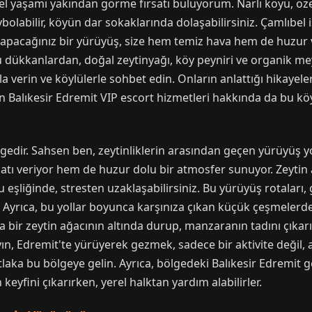
l yaşamı yakından görme fırsatı buluyorum. Narlı köyü, özel
olabilir, köyün dar sokaklarında dolaşabilirsiniz. Çamlıbel 
 yapacağınız bir yürüyüş, size hem temiz hava hem de huzur 
dükkanlardan, doğal zeytinyağı, köy peyniri ve organik meyv
 verin ve köylülerle sohbet edin. Onların anlattığı hikayele
Balıkesir Edremit VIP escort hizmetleri hakkında da bu köyle
ölgedir. Sahsen ben, zeytinliklerin arasından geçen yürüyüş 
ırsatı veriyor hem de huzur dolu bir atmosfer sunuyor. Zeyti
u eşliğinde, stresten uzaklaşabilirsiniz. Bu yürüyüş rotaları,
. Ayrıca, bu yollar boyunca karşınıza çıkan küçük çeşmelerden 
 bir zeytin ağacının altında durup, manzaranın tadını çıkarı
n, Edremit'te yürüyerek gezmek, sadece bir aktivite değil, 
ka bu bölgeye gelin. Ayrıca, bölgedeki Balıkesir Edremit g
 keyfini çıkarırken, yerel halktan yardım alabilirler.