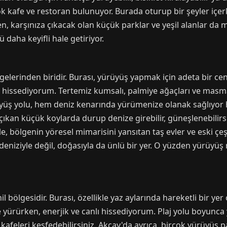
rçok kafe ve restoran bulunuyor. Burada oturup bir şeyler içe
en, karşınıza çıkacak olan küçük parklar ve yeşil alanlar da m
ü daha keyifli hale getiriyor.
lgelerinden biridir. Burası, yürüyüş yapmak için adeta bir c
i hissediyorum. Tertemiz kumsalı, palmiye ağaçları ve masma
üyüş yolu, hem deniz kenarında yürümenize olanak sağlıyor
ıkan küçük koylarda durup denize girebilir, güneşlenebilirsin
ikle, bölgenin yöresel mimarisini yansıtan taş evler ve eski ç
eniziyle değil, doğasıyla da ünlü bir yer. O yüzden yürüyüş 
l bölgesidir. Burası, özellikle yaz aylarında hareketli bir ye
 yürürken, enerjik ve canlı hissediyorum. Plaj yolu boyunca y
kafeleri keşfedebilirsiniz. Akçay'da ayrıca, birçok yürüyüş