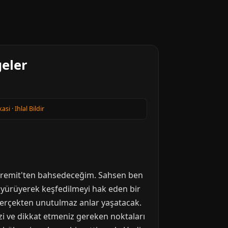
geler
kasi
·
Ihlal Bildir
 Edremit'ten bahsedeceğim. Sahsen ben
yürüyerek keşfedilmeyi hak eden bir
e gerçekten unutulmaz anlar yaşatacak.
izi ve dikkat etmeniz gereken noktaları