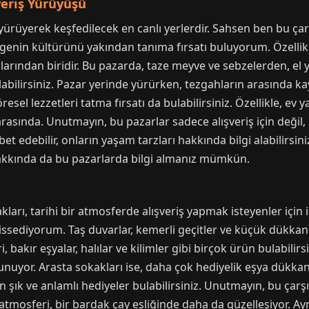
şveriş Yürüyüşü
ı, yürüyerek keşfedilecek en canlı yerlerdir. Sahsen ben bu ça
genin kültürünü yakından tanıma fırsatı buluyorum. Özellik
larından biridir. Bu pazarda, taze meyve ve sebzelerden, el 
bilirsiniz. Pazar yerinde yürürken, tezgahların arasında kaybo
resel lezzetleri tatma fırsatı da bulabilirsiniz. Özellikle, ev y
sında. Unutmayın, bu pazarlar sadece alışveriş için değil,
bet edebilir, onların yaşam tarzları hakkında bilgi alabilirsin
hakkında da bu pazarlarda bilgi almanız mümkün.
akları, tarihi bir atmosferde alışveriş yapmak isteyenler içi
issediyorum. Taş duvarlar, kemerli geçitler ve küçük dükkanl
, bakır eşyalar, halılar ve kilimler gibi birçok ürün bulabilir
sunuyor. Arasta sokakları ise, daha çok hediyelik eşya dükka
en şık ve anlamlı hediyeler bulabilirsiniz. Unutmayın, bu çar
atmosferi, bir bardak çay eşliğinde daha da güzelleşiyor. Ay