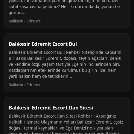
yoksa uzun zamandır planladığınız tatil için mi bu güzel
sahil kasabasına geldiniz? Her iki durumda da, yoğun bir
günün...
Balıkesir / Edremit
Balıkesir Edremit Escort Bul
Balıkesir Edremit Escort Bul: Rehber Niteliğinde Kapsamlı
Bir Bakış Balıkesir Edremit, doğası, zeytin ağaçları, denizi
ve kendine özgü yaşam tarzıyla Ege'nin incilerinden biri.
Kazdağları'nın eteklerinde kurulmuş bu şirin ilçe, hem
yerli halkın hem de tatilcilerin...
Balıkesir / Edremit
Balıkesir Edremit Escort Ilan Sitesi
Balıkesir Edremit Escort Ilan Sitesi Rehberi: Aradığınız
Kaliteli Hizmete Ulaşmanın Yolları Balıkesir Edremit, eşsiz
doğası, termal kaynakları ve Ege Denizi'ne kıyısı olan
konumuyla hem yerli hem de yabancı turistlerin ilgisini