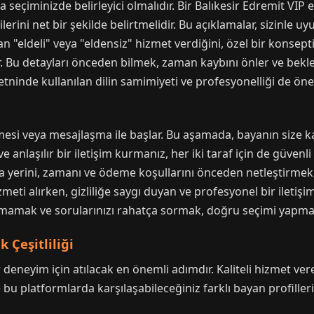
a seçiminizde belirleyici olmalıdır. Bir Balıkesir Edremit VIP 
entilerini net bir şekilde belirtmelidir. Bu açıklamalar, sizinl
an "eldeli" veya "eldensiz" hizmet verdiğini, özel bir konsepti
. Bu detayları önceden bilmek, zaman kaybını önler ve beklen
metninde kullanılan dilin samimiyeti ve profesyonelliği de önem
şmesi veya mesajlaşma ile başlar. Bu aşamada, bayanın size k
 anlaşılır bir iletişim kurmanız, her iki taraf için de güvenl
 yerini, zamanı ve ödeme koşullarını önceden netleştirmek, 
hizmeti alırken, gizliliğe saygı duyan ve profesyonel bir ileti
anmamak ve sorularınızı rahatça sormak, doğru seçimi yapman
 Çeşitliliği
eneyim için atılacak en önemli adımdır. Kaliteli hizmet veren
e bu platformlarda karşılaşabileceğiniz farklı bayan profiller