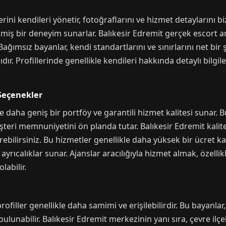
rini kendileri yönetir, fotoğraflarını ve hizmet detaylarını bi
irilmiş bir deneyim sunarlar. Balıkesir Edremit gerçek escort
Bağımsız bayanlar, kendi standartlarını ve sınırlarını net bir şe
ır. Profillerinde genellikle kendileri hakkında detaylı bilgiler,
Seçenekler
e daha geniş bir portföy ve garantili hizmet kalitesi sunar. B
şteri memnuniyetini ön planda tutar. Balıkesir Edremit kalitel
irebilirsiniz. Bu hizmetler genellikle daha yüksek bir ücret k
yrıcalıklar sunar. Ajanslar aracılığıyla hizmet almak, özellikl
labilir.
profiller genellikle daha samimi ve erişilebilirdir. Bu bayanlar
bulunabilir. Balıkesir Edremit merkezinin yanı sıra, çevre il