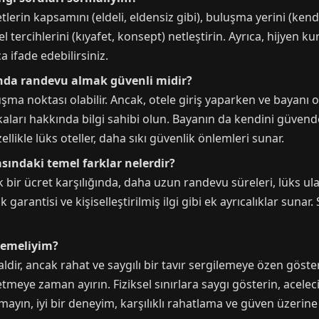
rin kapsamını (eldeli, eldensiz gibi), buluşma yerini (kendi
tercihlerini (kıyafet, konsept) netleştirin. Ayrıca, hijyen ku
ça ifade edebilirsiniz.
sında randevu almak güvenli midir?
uşma noktası olabilir. Ancak, otele giriş yaparken ve bayanı o
aları hakkında bilgi sahibi olun. Bayanın da kendini güvende
ellikle lüks oteller, daha sıkı güvenlik önlemleri sunar.
asındaki temel farklar nelerdir?
k bir ücret karşılığında, daha uzun randevu süreleri, lüks ul
ik garantisi ve kişiselleştirilmiş ilgi gibi ek ayrıcalıklar suna
ilemeliyim?
dir, ancak rahat ve saygılı bir tavır sergilemeye özen göster
tmeye zaman ayırın. Fiziksel sınırlara saygı gösterin, aceleci
ın, iyi bir deneyim, karşılıklı rahatlama ve güven üzerine i