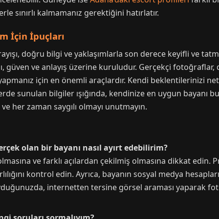
rle sınırlı kalmamanız gerektiğini hatırlatır.
im İçin İpuçları
rayışı, doğru bilgi ve yaklaşımlarla son derece keyifli ve tat
ı, güven ve anlayış üzerine kuruludur. Gerçekçi fotoğraflar, d
apmanız için en önemli araçlardır. Kendi beklentilerinizi netl
berde sunulan bilgiler ışığında, kendinize en uygun bayanı
rın ve her zaman saygılı olmayı unutmayın.
gerçek olan bir bayanı nasıl ayırt edebilirim?
lmasına ve farklı açılardan çekilmiş olmasına dikkat edin. 
arlılığını kontrol edin. Ayrıca, bayanın sosyal medya hesaplar
yduğunuzda, internetten tersine görsel araması yaparak foto
ngi soruları sormalıyım?