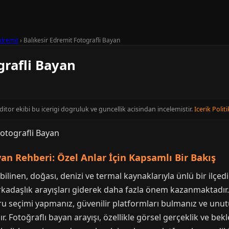
dremit
›
Balıkesir Edremit Fotografli Bayan
grafli Bayan
editor ekibi bu icerigi dogruluk ve guncellik acisindan incelemistir.
Icerik Politi
yan Rehberi: Özel Anlar İçin Kapsamlı Bir Bakış
 bilinen, doğası, denizi ve termal kaynaklarıyla ünlü bir ilçedi
arkadaşlık arayışları giderek daha fazla önem kazanmaktadır. 
u seçimi yapmanız, güvenilir platformları bulmanız ve unu
. Fotoğraflı bayan arayışı, özellikle görsel gerçeklik ve bekl