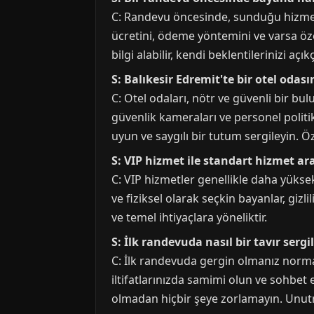
C: Randevu öncesinde, sunduğu hizmetle
ücretini, ödeme yöntemini ve varsa özel 
bilgi alabilir, kendi beklentilerinizi açık
S: Balıkesir Edremit'te bir otel oda
C: Otel odaları, nötr ve güvenli bir bul
güvenlik kameraları ve personel politik
uyun ve saygılı bir tutum sergileyin. Öz
S: VIP hizmet ile standart hizmet ar
C: VIP hizmetler genellikle daha yükse
ve fiziksel olarak seçkin bayanlar, gizlil
ve temel ihtiyaçlara yöneliktir.
S: İlk randevuda nasıl bir tavır serg
C: İlk randevuda gergin olmanız normal
iltifatlarınızda samimi olun ve sohbet e
olmadan hiçbir şeye zorlamayın. Unutmay