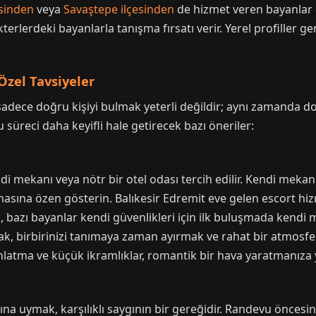
sinden
veya
Savaştepe ilçesinden
de hizmet veren bayanlar ola
terlerdeki bayanlarla tanışma fırsatı verir. Yerel profiller g
Özel Tavsiyeler
adece doğru kişiyi bulmak yeterli değildir; aynı zamanda 
 süreci daha keyifli hale getirecek bazı öneriler:
di mekanı veya nötr bir otel odası tercih edilir. Kendi mekan
asına özen gösterin. Balıkesir Edremit eve gelen escort hizm
, bazı bayanlar kendi güvenlikleri için ilk buluşmada kendi m
ak, birbirinizi tanımaya zaman ayırmak ve rahat bir atmosf
nlatma ve küçük ikramlıklar, romantik bir hava yaratmanıza y
arına uymak, karşılıklı saygının bir gereğidir. Randevu önces