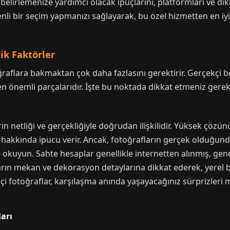
i belirlemenize yardımcı olacak ipuçlarını, platformları ve d
venli bir seçim yapmanızı sağlayarak, bu özel hizmetten en i
ik Faktörler
flara bakmaktan çok daha fazlasını gerektirir. Gerçekçi bekl
n en önemli parçalarıdır. İşte bu noktada dikkat etmeniz gere
ların netliği ve gerçekliğiyle doğrudan ilişkilidir. Yüksek çöz
si hakkında ipucu verir. Ancak, fotoğrafların gerçek olduğun
e okuyun. Sahte hesaplar genellikle internetten alınmış, genel
ların mekan ve dekorasyon detaylarına dikkat ederek, yerel 
çi fotoğraflar, karşılaşma anında yaşayacağınız sürprizleri
arı