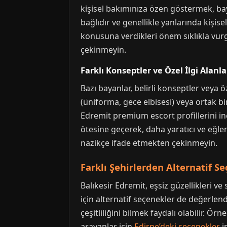
kişisel bakımınıza özen göstermek, baya
bağlıdır ve genellikle yanlarında kişis
konusuna verdikleri önem sıklıkla vu
çekinmeyin.
Farklı Konseptler ve Özel İlgi Alanla
Bazı bayanlar, belirli konseptler veya ö
(üniforma, gece elbisesi) veya ortak b
Edremit premium escort profillerini in
ötesine geçerek, daha yaratıcı ve eğle
nazikçe ifade etmekten çekinmeyin.
Farklı Şehirlerden Alternatif S
Balıkesir Edremit, eşsiz güzellikleri v
için alternatif seçenekler de değerlendi
çeşitliliğini bilmek faydalı olabilir. Ö
arayanlar için
Edirne’deki seçenekler
i