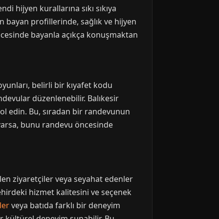
di hijyen kurallarına sıkı sıkıya
n bayan profillerinde, sağlık ve hijyen
öncesinde bayanla açıkça konuşmaktan
yunları, belirli bir kıyafet kodu
devular düzenlenebilir. Balıkesir
rol edin. Bu, sıradan bir randevunun
z varsa, bunu randevu öncesinde
elen ziyaretçiler veya seyahat edenler
şehirdeki hizmet kalitesini ve seçenek
ler
veya batıda farklı bir deneyim
ir kültürel deneyim sunabilir. Bu