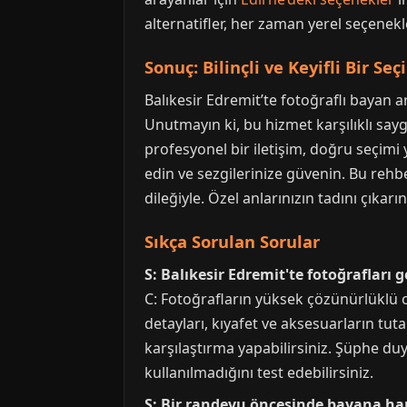
alternatifler, her zaman yerel seçenekle
Sonuç: Bilinçli ve Keyifli Bir Seç
Balıkesir Edremit’te fotoğraflı bayan a
Unutmayın ki, bu hizmet karşılıklı sayg
profesyonel bir iletişim, doğru seçimi y
edin ve sezgilerinize güvenin. Bu reh
dileğiyle. Özel anlarınızın tadını çıka
Sıkça Sorulan Sorular
S: Balıkesir Edremit'te fotoğrafları 
C: Fotoğrafların yüksek çözünürlüklü o
detayları, kıyafet ve aksesuarların tut
karşılaştırma yapabilirsiniz. Şüphe du
kullanılmadığını test edebilirsiniz.
S: Bir randevu öncesinde bayana ha