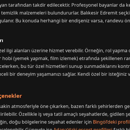
n tarafından takdir edilecektir. Profesyonel bayanlar da ken
el temizlik malzemeleri bulundururlar. Balıkesir Edremit seçki
rgulanır. Bu konuda herhangi bir endişeniz varsa, randevu 
rı
zel ilgi alanları üzerine hizmet verebilir. Örneğin, rol yapma o
ir hobi (yemek yapmak, film izlemek) etrafında şekillenen ran
celerken, bu tür özel hizmetleri sunup sunmadıklarını kont
nceli bir deneyim yaşamanızı sağlar. Kendi özel bir isteğini
eçenekler
e sakin atmosferiyle öne çıkarken, bazen farklı şehirlerden g
rilebilir. Özellikle iş veya tatil amaçlı seyahatlerde, gidilen 
rneğin, doğu bölgelerine seyahat edenler için
Bingöl’deki profil
ncelenebilir. Güneyde ise
Adana’daki escort profilleri
farklı b