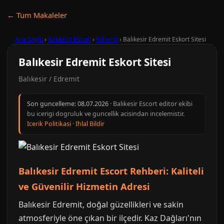
← Tum Makaleler
Ana Sayfa
›
Balıkesir Escort
›
Edremit
›
Balıkesir Edremit Eskort Sitesi
Balıkesir Edremit Eskort Sitesi
Balıkesir / Edremit
Son guncelleme:
08.07.2026
· Balıkesir Escort editor ekibi
bu icerigi dogruluk ve guncellik acisindan incelemistir.
Icerik Politikasi
·
Ihlal Bildir
Balıkesir Edremit Escort Rehberi: Kaliteli
ve Güvenilir Hizmetin Adresi
Balıkesir Edremit, doğal güzellikleri ve sakin
atmosferiyle öne çıkan bir ilçedir. Kaz Dağları'nın