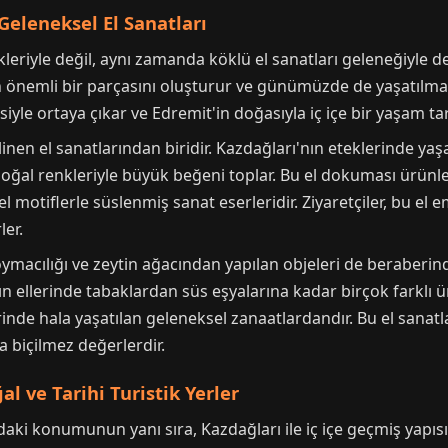
Geleneksel El Sanatları
kleriyle değil, aynı zamanda köklü el sanatları geleneğiyle de
nin önemli bir parçasını oluşturur ve günümüzde de yaşatılma
yle ortaya çıkar ve Edremit'in doğasıyla iç içe bir yaşam tarz
linen el sanatlarından biridir. Kazdağları'nın eteklerinde ya
 doğal renkleriyle büyük beğeni toplar. Bu el dokuması ürünl
el motiflerle süslenmiş sanat eserleridir. Ziyaretçiler, bu el
ler.
 oymacılığı ve zeytin ağacından yapılan objeleri de beraberind
rın ellerinde tabaklardan süs eşyalarına kadar birçok farklı
inde hala yaşatılan geleneksel zanaatlardandır. Bu el sanatlar
a biçilmez değerlerdir.
l ve Tarihi Turistik Yerler
ndaki konumunun yanı sıra, Kazdağları ile iç içe geçmiş yapısı