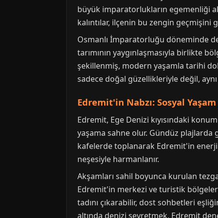
büyük imparatorlukların egemenliği al
kalıntılar, ilçenin bu zengin geçmişini 
Osmanlı İmparatorluğu döneminde de ö
tarımının yaygınlaşmasıyla birlikte bölg
şekillenmiş, modern yaşamla tarihi dok
sadece doğal güzellikleriyle değil, a
Edremit'in Nabzı: Sosyal Yaşa
Edremit, Ege Denizi kıyısındaki konumu 
yaşama sahne olur. Gündüz plajlarda gü
kafelerde toplanarak Edremit'in enerjik
neşesiyle harmanlanır.
Akşamları sahil boyunca kurulan tezgahla
Edremit'in merkezi ve turistik bölgeler
tadını çıkarabilir, dost sohbetleri eşli
altında denizi seyretmek, Edremit dene