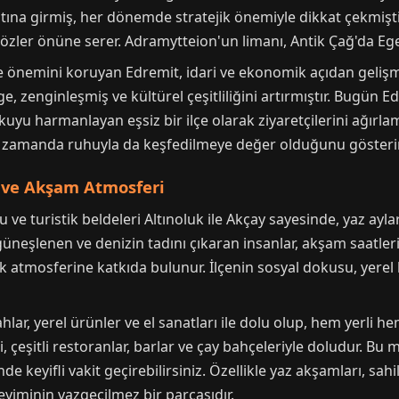
tına girmiş, her dönemde stratejik önemiyle dikkat çekmiş
gözler önüne serer. Adramytteion'un limanı, Antik Çağ'da Ege t
nemini koruyan Edremit, idari ve ekonomik açıdan gelişmey
e, zenginleşmiş ve kültürel çeşitliliğini artırmıştır. Bugün E
uyu harmanlayan eşsiz bir ilçe olarak ziyaretçilerini ağırlam
ynı zamanda ruhuyla da keşfedilmeye değer olduğunu gösterir
m ve Akşam Atmosferi
ve turistik beldeleri Altınoluk ile Akçay sayesinde, yaz aylar
neşlenen ve denizin tadını çıkaran insanlar, akşam saatleri
 atmosferine katkıda bulunur. İlçenin sosyal dokusu, yerel hal
r, yerel ürünler ve el sanatları ile dolu olup, hem yerli hem 
i, çeşitli restoranlar, barlar ve çay bahçeleriyle doludur. B
ğinde keyifli vakit geçirebilirsiniz. Özellikle yaz akşamları, s
yiminin vazgeçilmez bir parçasıdır.