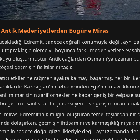
 Antik Medeniyetlerden Bugüne Miras
 kucakladığı Edremit, sadece coğrafi konumuyla değil, aynı z
 Bu topraklar, binlerce yıl boyunca farklı medeniyetlere ev sah
kuyu oluşturmuştur. Antik çağlardan Osmanlı'ya uzanan bu 
esi geçmişin fısıltılarını taşır.
pratıcı etkilerine rağmen ayakta kalmayı başarmış, her biri 
tanıklardır. Kazdağları'nın eteklerinden Ege'nin mavilikler
 mimarisinin zarif örneklerine kadar geniş bir yelpaze sun
lgenin insanlık tarihi içindeki yerini ve gelişimini anlamak 
hi miras, Edremit'in kimliğini oluşturan temel taşlardan biridi
sında dolaşırken, geçmişin ihtişamını ve karmaşıklığını yakı
dremit'in sadece doğal güzellikleriyle değil, aynı zamanda der
k, Edremit'i sadece bir tatil destinasyonu olmaktan çıkarıp, 