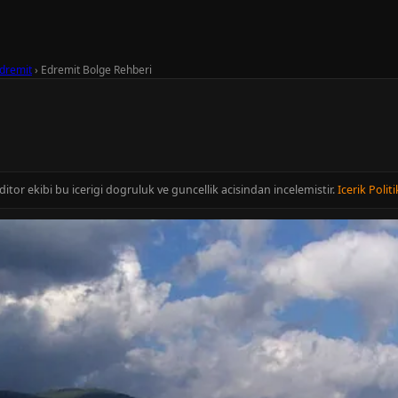
dremit
›
Edremit Bolge Rehberi
editor ekibi bu icerigi dogruluk ve guncellik acisindan incelemistir.
Icerik Politi