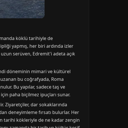
amanda köklü tarihiyle de
ipliği yapmış, her biri ardında izler
uzun serüven, Edremit'i adeta açık
kendi döneminin mimari ve kültürel
ine uzanan bu coğrafyada, Roma
ulur. Bu yapılar, sadece taş ve
için paha biçilmez ipuçları sunar.
r. Ziyaretçiler, dar sokaklarında
ndan deneyimleme fırsatı bulurlar. Her
in tarihi kökleriyle de ne kadar zengin
aynı zamanda bir tarih ve kültür keşif