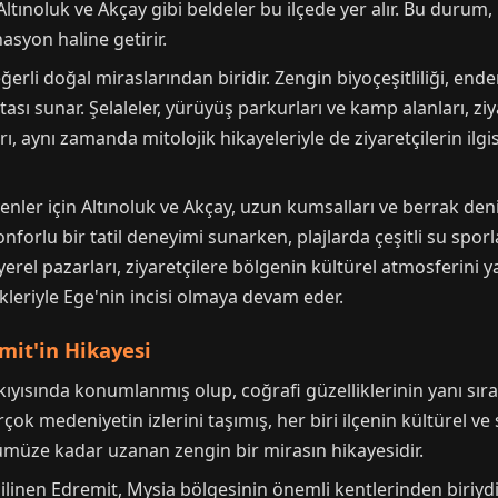
tınoluk ve Akçay gibi beldeler bu ilçede yer alır. Bu durum
asyon haline getirir.
ğerli doğal miraslarından biridir. Zengin biyoçeşitliliği, ende
ktası sunar. Şelaleler, yürüyüş parkurları ve kamp alanları, z
ı, aynı zamanda mitolojik hikayeleriyle de ziyaretçilerin ilg
nler için Altınoluk ve Akçay, uzun kumsalları ve berrak deni
nforlu bir tatil deneyimi sunarken, plajlarda çeşitli su spor
e yerel pazarları, ziyaretçilere bölgenin kültürel atmosferini y
kleriyle Ege'nin incisi olmaya devam eder.
mit'in Hikayesi
 kıyısında konumlanmış olup, coğrafi güzelliklerinin yanı sıra
irçok medeniyetin izlerini taşımış, her biri ilçenin kültürel 
nümüze kadar uzanan zengin bir mirasın hikayesidir.
inen Edremit, Mysia bölgesinin önemli kentlerinden biriydi.