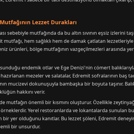
t Mutfağının Lezzet Durakları
ası sebebiyle mutfağında da bu altın sıvının eşsiz izlerini taş
 mutfağı, hem sağlıklı hem de damak çatlatan lezzetleriyle
deniz ürünleri, bölge mutfağının vazgeçilmezleri arasında ye
sunduğu endemik otlar ve Ege Denizi'nin cömert balıklarıyla 
 hazırlanan mezeler ve salatalar, Edremit sofralarının baş tac
ğının mucizevi dokunuşuyla bambaşka bir boyuta taşınır. Balı
lüğün hakkını verir.
de mutfağın önemli bir kısmını oluşturur. Özellikle zeytinyağlı 
 örneklerdir. Yerel restoranlarda ve lokantalarda sunulan bu
 bir yer olduğunu kanıtlar. Bu lezzet şöleni, Edremit deneyi
nemli bir unsurdur.