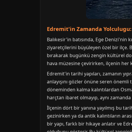
Edremit'in Zamanda Yolculugu:
Balıkesir'in batısında, Ege Denizi'nin
ziyaretçilerini büyüleyen özel bir ilçe.
bırakarak bugünkü zengin kültürel do
hava müzesine çevirirken, ilçenin her köş
Edremit'in tarihi yapıları, zamanın yı
anlayışını gözler önüne seren önemli 
döneminden kalma kalıntılardan Osmanlı
harçtan ibaret olmayıp, aynı zamanda bö
İlçenin dört bir yanına yayılmış bu tari
gezinirken ya da antik kalıntıların ara
bir yapı, farklı bir hikaye anlatır ve E
olduğunu gösterir. Bu kültürel zenginli