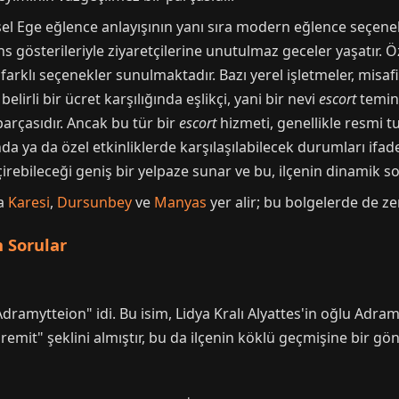
l Ege eğlence anlayışının yanı sıra modern eğlence seçenekle
gösterileriyle ziyaretçilerine unutulmaz geceler yaşatır. Öze
farklı seçenekler sunulmaktadır. Bazı yerel işletmeler, misafir
irli bir ücret karşılığında eşlikçi, yani bir nevi
escort
temin 
parçasıdır. Ancak bu tür bir
escort
hizmeti, genellikle resmi 
da ya da özel etkinliklerde karşılaşılabilecek durumları ifad
eçirebileceği geniş bir yelpaze sunar ve bu, ilçenin dinamik s
da
Karesi
,
Dursunbey
ve
Manyas
yer alir; bu bolgelerde de z
 Sorular
"Adramytteion" idi. Bu isim, Lidya Kralı Alyattes'in oğlu Adr
it" şeklini almıştır, bu da ilçenin köklü geçmişine bir gö