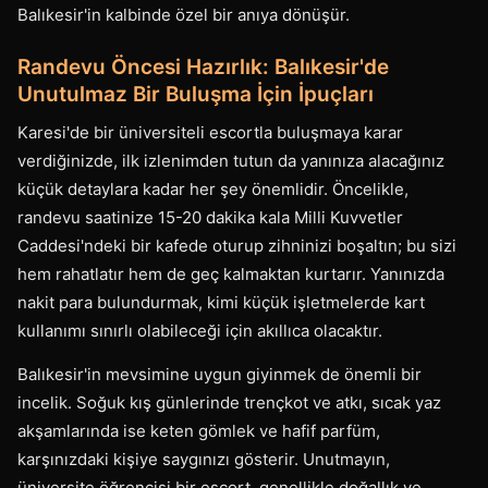
Balıkesir'in kalbinde özel bir anıya dönüşür.
Randevu Öncesi Hazırlık: Balıkesir'de
Unutulmaz Bir Buluşma İçin İpuçları
Karesi'de bir üniversiteli escortla buluşmaya karar
verdiğinizde, ilk izlenimden tutun da yanınıza alacağınız
küçük detaylara kadar her şey önemlidir. Öncelikle,
randevu saatinize 15-20 dakika kala Milli Kuvvetler
Caddesi'ndeki bir kafede oturup zihninizi boşaltın; bu sizi
hem rahatlatır hem de geç kalmaktan kurtarır. Yanınızda
nakit para bulundurmak, kimi küçük işletmelerde kart
kullanımı sınırlı olabileceği için akıllıca olacaktır.
Balıkesir'in mevsimine uygun giyinmek de önemli bir
incelik. Soğuk kış günlerinde trençkot ve atkı, sıcak yaz
akşamlarında ise keten gömlek ve hafif parfüm,
karşınızdaki kişiye saygınızı gösterir. Unutmayın,
üniversite öğrencisi bir escort, genellikle doğallık ve