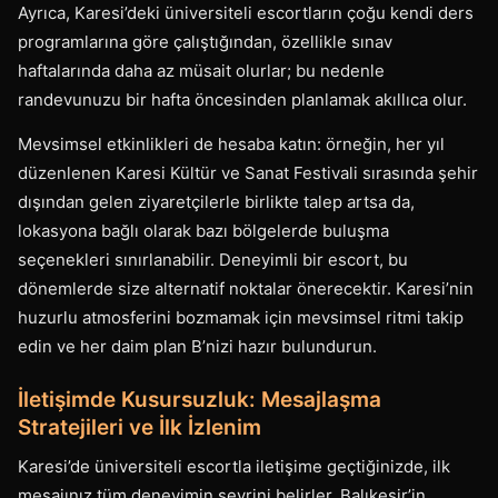
Ayrıca, Karesi’deki üniversiteli escortların çoğu kendi ders
programlarına göre çalıştığından, özellikle sınav
haftalarında daha az müsait olurlar; bu nedenle
randevunuzu bir hafta öncesinden planlamak akıllıca olur.
Mevsimsel etkinlikleri de hesaba katın: örneğin, her yıl
düzenlenen Karesi Kültür ve Sanat Festivali sırasında şehir
dışından gelen ziyaretçilerle birlikte talep artsa da,
lokasyona bağlı olarak bazı bölgelerde buluşma
seçenekleri sınırlanabilir. Deneyimli bir escort, bu
dönemlerde size alternatif noktalar önerecektir. Karesi’nin
huzurlu atmosferini bozmamak için mevsimsel ritmi takip
edin ve her daim plan B’nizi hazır bulundurun.
İletişimde Kusursuzluk: Mesajlaşma
Stratejileri ve İlk İzlenim
Karesi’de üniversiteli escortla iletişime geçtiğinizde, ilk
mesajınız tüm deneyimin seyrini belirler. Balıkesir’in