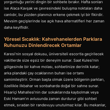
yorgunluğu yerini dingin bir sohbete bırakır. Hafta sonları
ise Alaca Kavşak ve çevresindeki buluşma noktaları daha
canlıdır, bu yüzden planınızı erkene çekmek iyi bir fikirdir.
Mevsim geçişlerinde ise açık hava alternatifleri her zaman
daha keyiflidir.
Yöresel Sıcaklık: Kahvehanelerden Parklara
Ruhunuzu Dinlendirecek Ortamlar
Karesi’nin sosyal dokusu, üniversiteli escortla geçirilecek
vakitlerde size eşsiz bir deneyim sunar. Saat Kulesi’nin
gölgesinde bir kahve molası, sohbetinize derinlik katar;
arka plandaki çay ocaklarının buharı ise ortamı
samimileştirir. Orman başta olmak üzere bölgenin parkları,
özellikle ilkbahar ve sonbaharda doğal bir sahne sunar.
Hisariçi Mahallesi’nin dar sokaklarında kaybolmak veya
Eski Hamam’ın avlusunda zaman durdurur gibi sohbet
etmek, sıradan bir randevuyu unutulmaz kılar. Bu mekanlar,