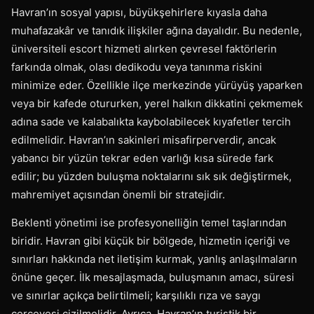
Havran’ın sosyal yapısı, büyükşehirlere kıyasla daha
muhafazakâr ve tanıdık ilişkiler ağına dayalıdır. Bu nedenle,
üniversiteli escort hizmeti alırken çevresel faktörlerin
farkında olmak, olası dedikodu veya tanınma riskini
minimize eder. Özellikle ilçe merkezinde yürüyüş yaparken
veya bir kafede otururken, yerel halkın dikkatini çekmemek
adına sade ve kalabalıkta kaybolabilecek kıyafetler tercih
edilmelidir. Havran’ın sakinleri misafirperverdir, ancak
yabancı bir yüzün tekrar eden varlığı kısa sürede fark
edilir; bu yüzden buluşma noktalarını sık sık değiştirmek,
mahremiyet açısından önemli bir stratejidir.
Beklenti yönetimi ise profesyonelliğin temel taşlarından
biridir. Havran gibi küçük bir bölgede, hizmetin içeriği ve
sınırları hakkında net iletişim kurmak, yanlış anlaşılmaların
önüne geçer. İlk mesajlaşmada, buluşmanın amacı, süresi
ve sınırlar açıkça belirtilmeli; karşılıklı rıza ve saygı
çerçevesi çizilmelidir. Ayrıca, Havran’ın turistik bir