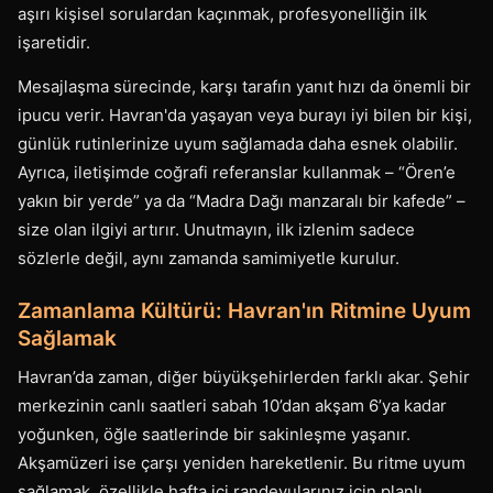
aşırı kişisel sorulardan kaçınmak, profesyonelliğin ilk
işaretidir.
Mesajlaşma sürecinde, karşı tarafın yanıt hızı da önemli bir
ipucu verir. Havran'da yaşayan veya burayı iyi bilen bir kişi,
günlük rutinlerinize uyum sağlamada daha esnek olabilir.
Ayrıca, iletişimde coğrafi referanslar kullanmak – “Ören’e
yakın bir yerde” ya da “Madra Dağı manzaralı bir kafede” –
size olan ilgiyi artırır. Unutmayın, ilk izlenim sadece
sözlerle değil, aynı zamanda samimiyetle kurulur.
Zamanlama Kültürü: Havran'ın Ritmine Uyum
Sağlamak
Havran’da zaman, diğer büyükşehirlerden farklı akar. Şehir
merkezinin canlı saatleri sabah 10’dan akşam 6’ya kadar
yoğunken, öğle saatlerinde bir sakinleşme yaşanır.
Akşamüzeri ise çarşı yeniden hareketlenir. Bu ritme uyum
sağlamak, özellikle hafta içi randevularınız için planlı