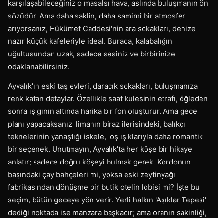
karşılaşabileceğiniz o masalsı hava, aslında buluşmanın ön
sözüdür. Ama daha saklin, daha samimi bir atmosfer
arıyorsanız, Hükümet Caddesi'nin ara sokakları, denize
nazır küçük kafeleriyle ideal. Burada, kalabalığın
uğultusundan uzak, sadece sesiniz ve birbirinize
odaklanabilirsiniz.
Ayvalık'ın eski taş evleri, daracık sokakları, buluşmanıza
renk katan detaylar. Özellikle saat kulesinin etrafı, öğleden
sonra ışığının altında harika bir fon oluşturur. Ama gece
planı yapacaksanız, limanın biraz ilerisindeki, balıkçı
teknelerinin yanaştığı iskele, loş ışıklarıyla daha romantik
bir seçenek. Unutmayın, Ayvalık'ta her köşe bir hikaye
anlatır; sadece doğru köşeyi bulmak gerek. Kordonun
başındaki çay bahçeleri mi, yoksa eski zeytinyağı
fabrikasından dönüşme bir butik otelin lobisi mi? İşte bu
seçim, bütün geceye yön verir. Yerli halkın 'Aşıklar Tepesi'
dediği noktada ise manzara başkadır; ama oranın sakinliği,