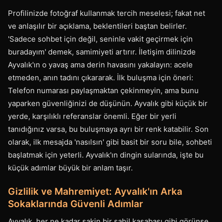
Profilinizde fotoğraf kullanmak tercih meselesi; fakat net
ve anlaşılır bir açıklama, beklentileri baştan belirler.
'Sadece sohbet için değil, seninle vakit geçirmek için
buradayım' demek, samimiyeti artırır. İletişim dilinizde
Ayvalık'ın o yavaş ama derin havasını yakalayın: acele
etmeden, anın tadını çıkararak. İlk buluşma için öneri:
Telefon numarası paylaşmaktan çekinmeyin, ama bunu
yaparken güvenliğinizi de düşünün. Ayvalık gibi küçük bir
yerde, karşılıklı referanslar önemli. Eğer bir yerli
tanıdığınız varsa, bu buluşmaya ayrı bir renk katabilir. Son
olarak, ilk mesajda 'nasılsın' gibi basit bir soru bile, sohbeti
başlatmak için yeterli. Ayvalık'ın dingin sularında, işte bu
küçük adımlar büyük bir anlam taşır.
Gizlilik ve Mahremiyet: Ayvalık'ın Arka
Sokaklarında Güvenli Adımlar
Ayvalık, her ne kadar sakin bir sahil kasabası gibi görünse