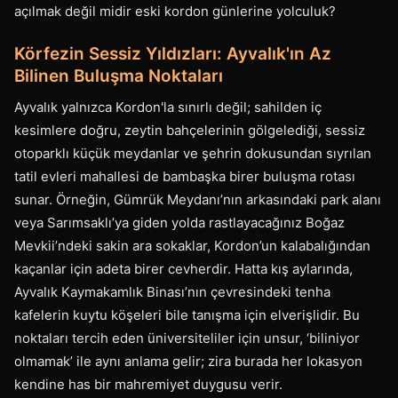
açılmak değil midir eski kordon günlerine yolculuk?
Körfezin Sessiz Yıldızları: Ayvalık'ın Az
Bilinen Buluşma Noktaları
Ayvalık yalnızca Kordon'la sınırlı değil; sahilden iç
kesimlere doğru, zeytin bahçelerinin gölgelediği, sessiz
otoparklı küçük meydanlar ve şehrin dokusundan sıyrılan
tatil evleri mahallesi de bambaşka birer buluşma rotası
sunar. Örneğin, Gümrük Meydanı’nın arkasındaki park alanı
veya Sarımsaklı’ya giden yolda rastlayacağınız Boğaz
Mevkii’ndeki sakin ara sokaklar, Kordon’un kalabalığından
kaçanlar için adeta birer cevherdir. Hatta kış aylarında,
Ayvalık Kaymakamlık Binası’nın çevresindeki tenha
kafelerin kuytu köşeleri bile tanışma için elverişlidir. Bu
noktaları tercih eden üniversiteliler için unsur, ‘biliniyor
olmamak’ ile aynı anlama gelir; zira burada her lokasyon
kendine has bir mahremiyet duygusu verir.