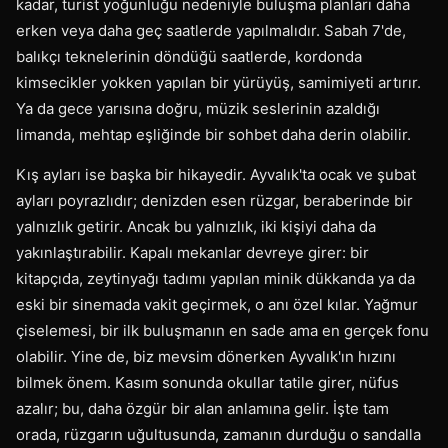
kadar, turist yoğunluğu nedeniyle buluşma planları daha
erken veya daha geç saatlerde yapılmalıdır. Sabah 7'de,
balıkçı teknelerinin döndüğü saatlerde, kordonda
kimsecikler yokken yapılan bir yürüyüş, samimiyeti artırır.
Ya da gece yarısına doğru, müzik seslerinin azaldığı
limanda, mehtap eşliğinde bir sohbet daha derin olabilir.
Kış ayları ise başka bir hikayedir. Ayvalık'ta ocak ve şubat
ayları poyrazlıdır; denizden esen rüzgar, beraberinde bir
yalnızlık getirir. Ancak bu yalnızlık, iki kişiyi daha da
yakınlaştırabilir. Kapalı mekanlar devreye girer: bir
kitapçıda, zeytinyağı tadımı yapılan minik dükkanda ya da
eski bir sinemada vakit geçirmek, o anı özel kılar. Yağmur
çiselemesi, bir ilk buluşmanın en sade ama en gerçek fonu
olabilir. Yine de, biz mevsim dönerken Ayvalık'ın hızını
bilmek önem. Kasım sonunda okullar tatile girer, nüfus
azalır; bu, daha özgür bir alan anlamına gelir. İşte tam
orada, rüzgarın uğultusunda, zamanın durduğu o sandalla