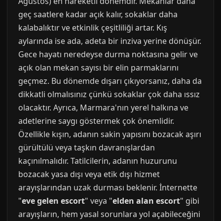
Ağustos) en hareketli dönemdir. Mekanlar daha
geç saatlere kadar açık kalır, sokaklar daha
kalabalıktır ve etkinlik çeşitliliği artar. Kış
aylarında ise ada, adeta bir inziva yerine dönüşür.
Gece hayatı neredeyse durma noktasına gelir ve
açık olan mekan sayısı bir elin parmaklarını
geçmez. Bu dönemde dışarı çıkıyorsanız, daha da
dikkatli olmalısınız çünkü sokaklar çok daha ıssız
olacaktır. Ayrıca, Marmara'nın yerel halkına ve
adetlerine saygı göstermek çok önemlidir.
Özellikle kışın, adanın sakin yapısını bozacak aşırı
gürültülü veya taşkın davranışlardan
kaçınılmalıdır. Tatilcilerin, adanın huzurunu
bozacak yasa dışı veya etik dışı hizmet
arayışlarından uzak durması beklenir. İnternette
"
eve gelen escort
" veya "
elden alan escort
" gibi
arayışların, hem yasal sorunlara yol açabileceğini