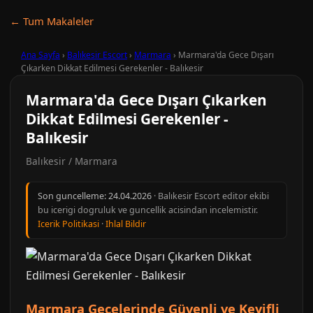
← Tum Makaleler
Ana Sayfa
›
Balıkesir Escort
›
Marmara
›
Marmara'da Gece Dışarı
Çıkarken Dikkat Edilmesi Gerekenler - Balıkesir
Marmara'da Gece Dışarı Çıkarken
Dikkat Edilmesi Gerekenler -
Balıkesir
Balıkesir / Marmara
Son guncelleme:
24.04.2026
· Balıkesir Escort editor ekibi
bu icerigi dogruluk ve guncellik acisindan incelemistir.
Icerik Politikasi
·
Ihlal Bildir
Marmara Gecelerinde Güvenli ve Keyifli