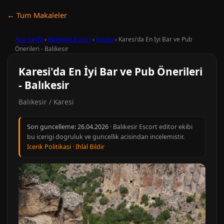
← Tum Makaleler
Ana Sayfa
›
Balıkesir Escort
›
Karesi
›
Karesi'da En İyi Bar ve Pub
Önerileri - Balıkesir
Karesi'da En İyi Bar ve Pub Önerileri
- Balıkesir
Balıkesir / Karesi
Son guncelleme:
26.04.2026
· Balıkesir Escort editor ekibi
bu icerigi dogruluk ve guncellik acisindan incelemistir.
Icerik Politikasi
·
Ihlal Bildir