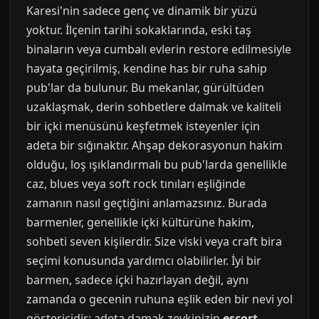
Karesi'nin sadece genç ve dinamik bir yüzü
yoktur. İlçenin tarihi sokaklarında, eski taş
binaların veya cumbalı evlerin restore edilmesiyle
hayata geçirilmiş, kendine has bir ruha sahip
pub'lar da bulunur. Bu mekanlar, gürültüden
uzaklaşmak, derin sohbetlere dalmak ve kaliteli
bir içki menüsünü keşfetmek isteyenler için
adeta bir sığınaktır. Ahşap dekorasyonun hakim
olduğu, loş ışıklandırmalı bu pub'larda genellikle
caz, blues veya soft rock tınıları eşliğinde
zamanın nasıl geçtiğini anlamazsınız. Burada
barmenler, genellikle içki kültürüne hakim,
sohbeti seven kişilerdir. Size viski veya craft bira
seçimi konusunda yardımcı olabilirler. İyi bir
barmen, sadece içki hazırlayan değil, aynı
zamanda o gecenin ruhuna eşlik eden bir nevi yol
göstericidir; adeta damak zevkinizin
escort