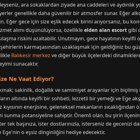
edeyseniz, ara sokaklardan ziyade ana caddeleri ve aydınlık y
i yerler genellikle daha güvenilir bir atmosfer sunar. Eğer a
rin. Eğer gece için size eşlik edecek birini arıyorsanız, bu 
izmet alımı düşünülüyorsa, özellikle
elden alan escort
gibi 
ılaşma riskini azaltabilir. Unutmayın, gece hayatının keyifli
k şehirlerin karmaşasından uzaklaşmak için geldiğiniz bu gü
likle
Balıkesir merkez
ve diğer büyük ilçelerdeki dinamiklere 
eyimi sunacaktır.
ize Ne Vaat Ediyor?
mak; sakinlik, doğallık ve samimiyet arayanlar için biçilmiş 
arın altında keyifli bir sohbeti, lezzetli bir yemeği ve Ege akş
ıyısının enerjisine, geleneksel mekanların sıcaklığından öz
i sunma potansiyeline sahiptir. Önemli olan, bu şirin ilç
er tek başınıza, ister dostlarınızla, isterseniz de gecenizi d
Ege'nin o eşsiz dinginliğini hediye edecektir.