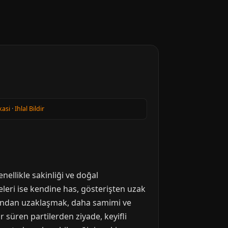
kasi
·
Ihlal Bildir
enellikle sakinliği ve doğal
eleri ise kendine has, gösterişten uzak
sundan uzaklaşmak, daha samimi ve
süren partilerden ziyade, keyifli