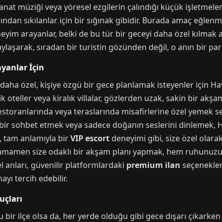
at müziği veya yöresel ezgilerin çalındığı küçük işletmeler 
ından sıkılanlar için bir sığınak gibidir. Burada amaç eğlen
neyim arayanlar, belki de bu tür bir geceyi daha özel kılmak 
ylaşarak, sıradan bir turistin gözünden değil, o anın bir parç
ayanlar İçin
a özel, kişiye özgü bir gece planlamak isteyenler için Havr
k oteller veya kiralık villalar, gözlerden uzak, sakin bir akşa
estoranlarında veya teraslarında misafirlerine özel yemek s
i bir sohbet etmek veya sadece doğanın seslerini dinlemek,
e, tam anlamıyla bir
VIP escort
deneyimi gibi, size özel olara
amamen size odaklı bir akşam planı yapmak, hem ruhunuzu 
zel anları, güvenilir platformlardaki
premium ilan
seçenekleri
yı tercih edebilir.
uçları
 bir ilçe olsa da, her yerde olduğu gibi gece dışarı çıkarke