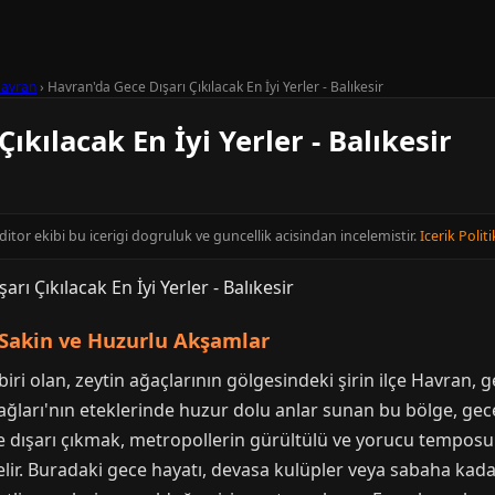
avran
›
Havran'da Gece Dışarı Çıkılacak En İyi Yerler - Balıkesir
ıkılacak En İyi Yerler - Balıkesir
editor ekibi bu icerigi dogruluk ve guncellik acisindan incelemistir.
Icerik Politi
 Sakin ve Huzurlu Akşamlar
biri olan, zeytin ağaçlarının gölgesindeki şirin ilçe Havran, g
 Dağları'nın eteklerinde huzur dolu anlar sunan bu bölge, gec
e dışarı çıkmak, metropollerin gürültülü ve yorucu tempo
r. Buradaki gece hayatı, devasa kulüpler veya sabaha kadar 