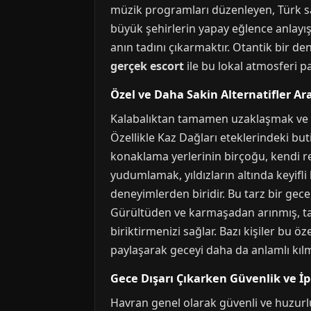
müzik programları düzenleyen, Türk san
büyük şehirlerin yapay eğlence anlayış
anın tadını çıkarmaktır. Otantik bir de
gerçek escort
ile bu lokal atmosferi pa
Özel ve Daha Sakin Alternatifler Ar
Kalabalıktan tamamen uzaklaşmak ve dah
Özellikle Kaz Dağları eteklerindeki buti
konaklama yerlerinin birçoğu, kendi r
yudumlamak, yıldızların altında keyifl
deneyimlerden biridir. Bu tarz bir gec
Gürültüden ve karmaşadan arınmış, t
biriktirmenizi sağlar. Bazı kişiler bu ö
paylaşarak geceyi daha da anlamlı kılma
Gece Dışarı Çıkarken Güvenlik ve İp
Havran genel olarak güvenli ve huzurlu