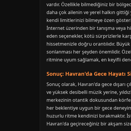
vardır. Özellikle bilmediğiniz bir bölg
daha çok ailenin ve yerel halkın gittiğ
kendi limitlerinizi bilmeye özen göste
İnternet üzerinden bir tanışma veya h
eden seçenekler, kötü sürprizlerle karş
hissetmenizle doğru orantılıdır. Büyü
sonlanması her şeyden önemlidir. Özel
ritmine uyum sağlamak, en keyifli den
Sonuç: Havran'da Gece Hayatı S
Sonuç olarak, Havran'da gece dışarı çık
ve yüksek desibelli müzik yerine, yıldızl
merkezinin otantik dokusundan körfez k
her beklentiye uygun bir gece deneyim
huzurlu ritme kendinizi bırakmaktır. İst
Havran'da geçireceğiniz bir akşam size 