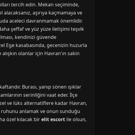
olları tercih edin. Mekan seçiminde,
lkol alacaksanız, aşırıya kaçmamaya ve
konuda aceleci davranmamak önemlidir.
daha şeffaf ve yüz yüze iletişimi teşvik
 olması, kendinizi güvende
zel Ege kasabasında, gecenizin huzurla
alışkın olanlar için Havran'ın sakin
kaftandır. Burası, yanıp sönen ışıklar
amlarının serinliğini vaat eder. İlçe
el ve lüks alternatiflere kadar Havran,
enin ruhunu anlamak ve onun sunduğu
aha özel kılacak bir
elit escort
ile olsun,