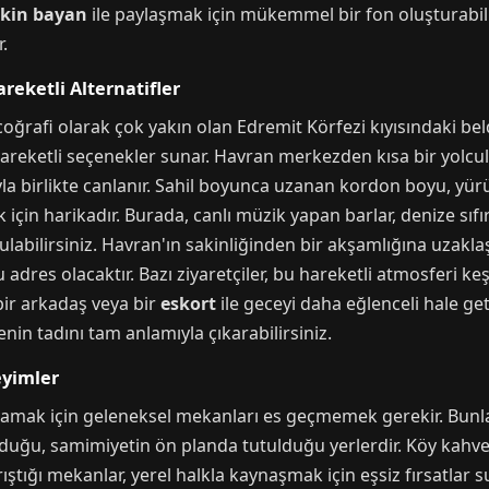
çkin bayan
ile paylaşmak için mükemmel bir fon oluşturabilir
.
reketli Alternatifler
coğrafi olarak çok yakın olan Edremit Körfezi kıyısındaki be
reketli seçenekler sunar. Havran merkezden kısa bir yolculu
kınıyla birlikte canlanır. Sahil boyunca uzanan kordon boyu
 için harikadır. Burada, canlı müzik yapan barlar, denize sıf
ulabilirsiniz. Havran'ın sakinliğinden bir akşamlığına uzakl
adres olacaktır. Bazı ziyaretçiler, bu hareketli atmosferi k
 bir arkadaş veya bir
eskort
ile geceyi daha eğlenceli hale g
nin tadını tam anlamıyla çıkarabilirsiniz.
eyimler
mak için geleneksel mekanları es geçmemek gerekir. Bunlar, 
lduğu, samimiyetin ön planda tutulduğu yerlerdir. Köy kahve
arıştığı mekanlar, yerel halkla kaynaşmak için eşsiz fırsatlar s