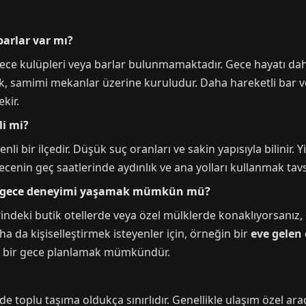
arlar var mı?
ce kulüpleri veya barlar bulunmamaktadır. Gece hayatı daha
çük, samimi mekanlar üzerine kuruludur. Daha hareketli bar v
kir.
li mi?
i bir ilçedir. Düşük suç oranları ve sakin yapısıyla bilinir. 
ecenin geç saatlerinde aydınlık ve ana yolları kullanmak tavsi
bir gece deneyimi yaşamak mümkün mü?
erindeki butik otellerde veya özel mülklerde konaklıyorsanız,
a da kişiselleştirmek isteyenler için, örneğin bir
eve gelen 
el bir gece planlamak mümkündür.
 toplu taşıma oldukça sınırlıdır. Genellikle ulaşım özel araç 