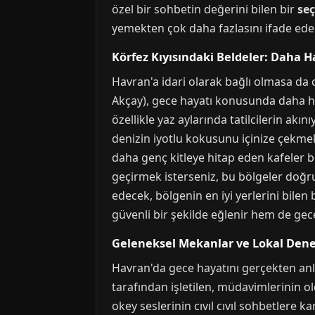
özel bir sohbetin değerini bilen bir
se
yemekten çok daha fazlasını ifade eder
Körfez Kıyısındaki Beldeler: Daha Ha
Havran'a idari olarak bağlı olmasa da 
Akçay), gece hayatı konusunda daha ha
özellikle yaz aylarında tatilcilerin a
denizin iyotlu kokusunu içinize çekmek
daha genç kitleye hitap eden kafeler b
geçirmek isterseniz, bu bölgeler doğru 
edecek, bölgenin en iyi yerlerini bilen
güvenli bir şekilde eğlenir hem de gece
Geleneksel Mekanlar ve Lokal Den
Havran'da gece hayatını gerçekten anla
tarafından işletilen, müdavimlerinin o
okey seslerinin cıvıl cıvıl sohbetlere k