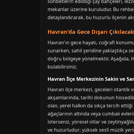
sohbetlerin edildiği çay bahçeleri, lez
mekanlar üzerine kuruludur. Bu rehber,
detaylandırarak, bu huzurlu ilçenin ak
Havran'da Gece Dışarı Çıkılacak 
Havran'ın gece hayatı, coğrafi konumu 
sunarken, sahil şeridine yaklaştıkça se
doğru bölgeye yönelmektir. Aşağıda, H
bulabilirsiniz.
Havran İlçe Merkezinin Sakin ve S
Havran ilçe merkezi, geceleri otantik v
akşamlarında, tarihi dokunun hissedild
olan, yerel halkın da sıkça tercih ettiği 
ağaçlarının altında veya cumbalı evler
isterseniz, yöresel otlar ve zeytinyağ
ve huzurludur; yüksek sesli müzik yeri