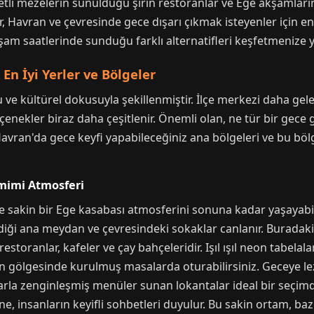
zetli mezelerin sunulduğu şirin restoranlar ve Ege akşamların
 Havran ve çevresinde gece dışarı çıkmak isteyenler için en 
şam saatlerinde sunduğu farklı alternatifleri keşfetmenize 
En İyi Yerler ve Bölgeler
ve kültürel dokusuyla şekillenmiştir. İlçe merkezi daha gel
çenekler biraz daha çeşitlenir. Önemli olan, ne tür bir gece 
avran'da gece keyfi yapabileceğiniz ana bölgeleri ve bu bö
amimi Atmosferi
e sakin bir Ege kasabası atmosferini sonuna kadar yaşayabile
iği ana meydan ve çevresindeki sokaklar canlanır. Buradaki 
restoranlar, kafeler ve çay bahçeleridir. Işıl ışıl neon tabelalar
in gölgesinde kurulmuş masalarda oturabilirsiniz. Geceye le
lılarla zenginleşmiş menüler sunan lokantalar ideal bir seçi
ne, insanların keyifli sohbetleri duyulur. Bu sakin ortam, 