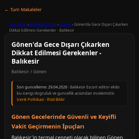
← Tum Makaleler
Ana Sayfa
›
Balıkesir Escort
›
Gönen
›
Gönen'da Gece Dışarı Çıkarken
Dikkat Edilmesi Gerekenler - Balıkesir
Gönen'da Gece Dışarı Çıkarken
Dikkat Edilmesi Gerekenler -
Balıkesir
Balıkesir / Gönen
Son guncelleme:
29.04.2026
· Balıkesir Escort editor ekibi
bu icerigi dogruluk ve guncellik acisindan incelemistir.
Icerik Politikasi
·
Ihlal Bildir
Gönen Gecelerinde Güvenli ve Keyifli
Vakit Geçirmenin İpuçları
Balıkesir'in termal cenneti olarak bilinen Gönen,