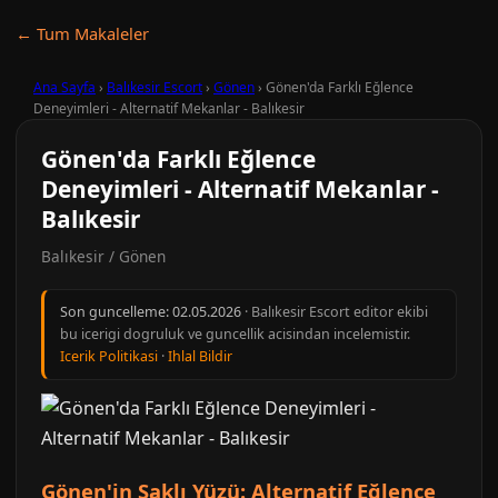
← Tum Makaleler
Ana Sayfa
›
Balıkesir Escort
›
Gönen
›
Gönen'da Farklı Eğlence
Deneyimleri - Alternatif Mekanlar - Balıkesir
Gönen'da Farklı Eğlence
Deneyimleri - Alternatif Mekanlar -
Balıkesir
Balıkesir / Gönen
Son guncelleme:
02.05.2026
· Balıkesir Escort editor ekibi
bu icerigi dogruluk ve guncellik acisindan incelemistir.
Icerik Politikasi
·
Ihlal Bildir
Gönen'in Saklı Yüzü: Alternatif Eğlence