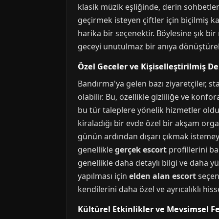
klasik müzik eşliğinde, derin sohbetl
geçirmek isteyen çiftler için biçilmiş
harika bir seçenektir. Böylesine şık b
geceyi unutulmaz bir anıya dönüştürebi
Özel Geceler ve Kişiselleştirilmiş D
Bandırma'ya gelen bazı ziyaretçiler, s
olabilir. Bu, özellikle gizliliğe ve ko
bu tür taleplere yönelik hizmetler old
kiraladığı bir evde özel bir akşam org
günün ardından dışarı çıkmak istemeyen
genellikle
gerçek escort
profillerini b
genellikle daha detaylı bilgi ve daha 
yapılması için
elden alan escort
seçene
kendilerini daha özel ve ayrıcalıklı hiss
Kültürel Etkinlikler ve Mevsimsel Fe