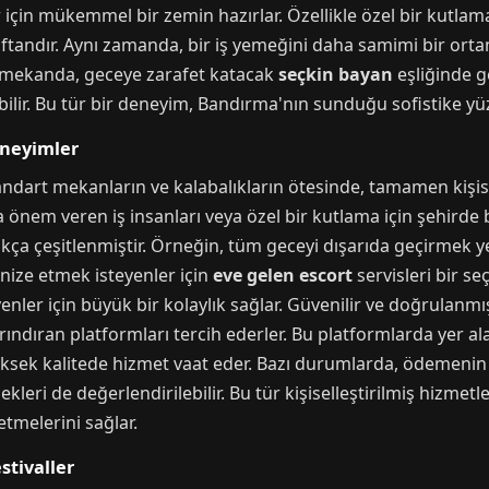
er için mükemmel bir zemin hazırlar. Özellikle özel bir kut
 kaftandır. Aynı zamanda, bir iş yemeğini daha samimi bir or
ir mekanda, geceye zarafet katacak
seçkin bayan
eşliğinde g
lir. Bu tür bir deneyim, Bandırma'nın sunduğu sofistike yüzü
eneyimler
tandart mekanların ve kalabalıkların ötesinde, tamamen kişis
nfora önem veren iş insanları veya özel bir kutlama için şehir
ukça çeşitlenmiştir. Örneğin, tüm geceyi dışarıda geçirmek y
anize etmek isteyenler için
eve gelen escort
servisleri bir se
ler için büyük bir kolaylık sağlar. Güvenilir ve doğrulanmış
arındıran platformları tercih ederler. Bu platformlarda yer a
yüksek kalitede hizmet vaat eder. Bazı durumlarda, ödemenin 
kleri de değerlendirilebilir. Bu tür kişiselleştirilmiş hizmetl
etmelerini sağlar.
stivaller