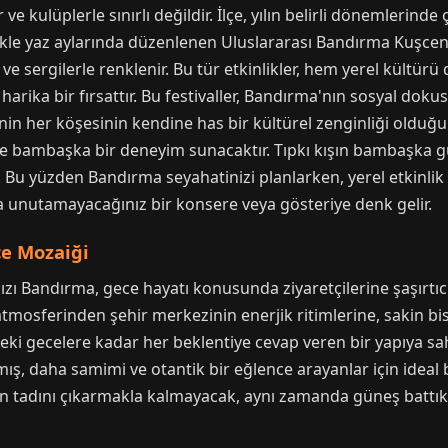
kulüplerle sınırlı değildir. İlçe, yılın belirli dönemlerinde çe
llikle yaz aylarında düzenlenen Uluslararası Bandırma Kuşcenn
i ve sergilerle renklenir. Bu tür etkinlikler, hem yerel kült
arika bir fırsattır. Bu festivaller, Bandırma'nın sosyal dokus
nin her köşesinin kendine has bir kültürel zenginliği old
ize bambaşka bir deneyim sunacaktır. Tıpkı kışın bambaşka g
. Bu yüzden Bandırma seyahatinizi planlarken, yerel etkinli
a unutamayacağınız bir konsere veya gösteriye denk gelir.
ce Mozaiği
ldızı Bandırma, gece hayatı konusunda ziyaretçilerine şaşırtı
l atmosferinden şehir merkezinin enerjik ritimlerine, sakin bi
eki gecelere kadar her beklentiye cevap veren bir yapıya sah
ış, daha samimi ve otantik bir eğlence arayanlar için ideal
in tadını çıkarmakla kalmayacak, aynı zamanda güneş battık