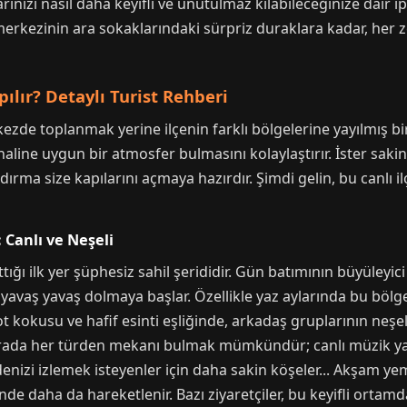
nızı nasıl daha keyifli ve unutulmaz kılabileceğinize dair ipu
erkezinin ara sokaklarındaki sürpriz duraklara kadar, her z
lır? Detaylı Turist Rehberi
zde toplanmak yerine ilçenin farklı bölgelerine yayılmış bir m
 haline uygun bir atmosfer bulmasını kolaylaştırır. İster sak
rma size kapılarını açmaya hazırdır. Şimdi gelin, bu canlı ilç
 Canlı ve Neşeli
ığı ilk yer şüphesiz sahil şerididir. Gün batımının büyüleyi
yavaş yavaş dolmaya başlar. Özellikle yaz aylarında bu bölge,
ot kokusu ve hafif esinti eşliğinde, arkadaş gruplarının neş
. Burada her türden mekanı bulmak mümkündür; canlı müzik ya
enizi izlemek isteyenler için daha sakin köşeler... Akşam yem
nde daha da hareketlenir. Bazı ziyaretçiler, bu keyifli ortamd