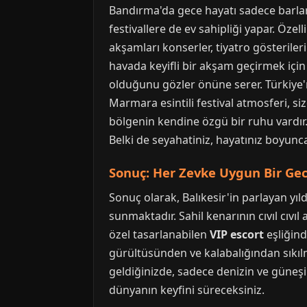
Bandırma'da gece hayatı sadece barlar ve 
festivallere de ev sahipliği yapar. Öze
akşamları konserler, tiyatro gösteriler
havada keyifli bir akşam geçirmek için h
olduğunu gözler önüne serer. Türkiye'
Marmara esintili festival atmosferi, s
bölgenin kendine özgü bir ruhu vardır
Belki de seyahatiniz, hayatınız boyunc
Sonuç: Her Zevke Uygun Bir Ge
Sonuç olarak, Balıkesir'in parlayan yı
sunmaktadır. Sahil kenarının cıvıl cıvı
özel tasarlanabilen
VIP escort
eşliğind
gürültüsünden ve kalabalığından sıkılm
geldiğinizde, sadece denizin ve güneş
dünyanın keyfini süreceksiniz.