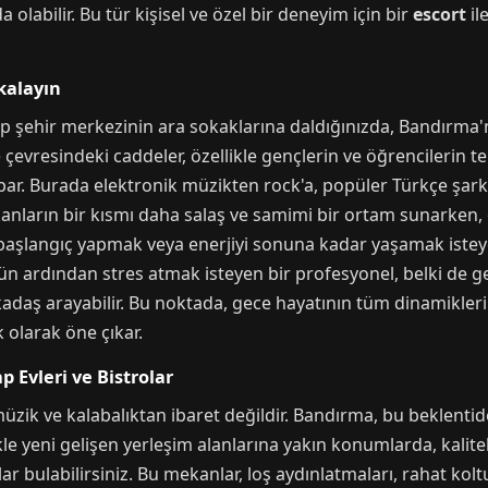
 olabilir. Bu tür kişisel ve özel bir deneyim için bir
escort
il
kalayın
şıp şehir merkezinin ara sokaklarına daldığınızda, Bandırma'
çevresindeki caddeler, özellikle gençlerin ve öğrencilerin te
par. Burada elektronik müzikten rock'a, popüler Türkçe şark
anların bir kısmı daha salaş ve samimi bir ortam sunarken, 
 başlangıç yapmak veya enerjiyi sonuna kadar yaşamak isteyen
ün ardından stres atmak isteyen bir profesyonel, belki de g
kadaş arayabilir. Bu noktada, gece hayatının tüm dinamikleri
 olarak öne çıkar.
p Evleri ve Bistrolar
üzik ve kalabalıktan ibaret değildir. Bandırma, bu beklentid
le yeni gelişen yerleşim alanlarına yakın konumlarda, kaliteli
ar bulabilirsiniz. Bu mekanlar, loş aydınlatmaları, rahat kolt