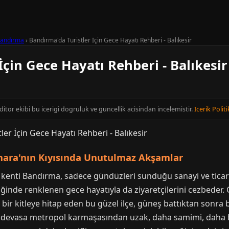
andırma
›
Bandırma'da Turistler İçin Gece Hayatı Rehberi - Balıkesir
İçin Gece Hayatı Rehberi - Balıkesir
editor ekibi bu icerigi dogruluk ve guncellik acisindan incelemistir.
Icerik Politi
ara'nın Kıyısında Unutulmaz Akşamlar
man kenti Bandırma, sadece gündüzleri sunduğu sanayi ve tica
iğinde renklenen gece hayatıyla da ziyaretçilerini cezbeder.
 bir kitleye hitap eden bu güzel ilçe, güneş battıktan sonra
 devasa metropol karmaşasından uzak, daha samimi, daha bu