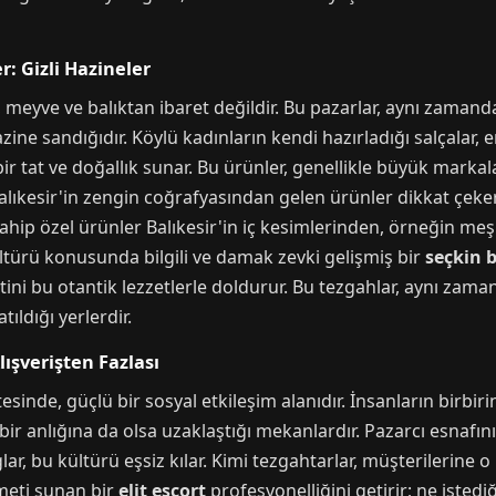
r: Gizli Hazineler
meyve ve balıktan ibaret değildir. Bu pazarlar, aynı zamanda
ine sandığıdır. Köylü kadınların kendi hazırladığı salçalar, eri
r tat ve doğallık sunar. Bu ürünler, genellikle büyük markal
 Balıkesir'in zengin coğrafyasından gelen ürünler dikkat çeke
ahip özel ürünler Balıkesir'in iç kesimlerinden, örneğin meş
ültürü konusunda bilgili ve damak zevki gelişmiş bir
seçkin 
tini bu otantik lezzetlerle doldurur. Bu tezgahlar, aynı z
ıldığı yerlerdir.
lışverişten Fazlası
sinde, güçlü bir sosyal etkileşim alanıdır. İnsanların birbiri
r anlığına da olsa uzaklaştığı mekanlardır. Pazarcı esnafının 
r, bu kültürü eşsiz kılar. Kimi tezgahtarlar, müşterilerine o 
zmeti sunan bir
elit escort
profesyonelliğini getirir; ne istediğ