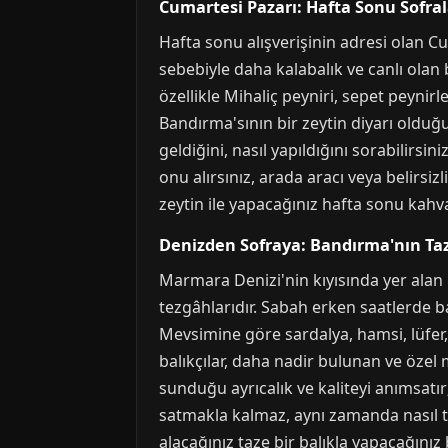
Cumartesi Pazarı: Hafta Sonu Sofra
Hafta sonu alışverişinin adresi olan C
sebebiyle daha kalabalık ve canlı olan b
özellikle Mihaliç peyniri, sepet peynirl
Bandırma'sının bir zeytin diyarı oldu
geldiğini, nasıl yapıldığını sorabilirsi
onu alırsınız, arada aracı veya belirsiz
zeytin ile yapacağınız hafta sonu kahv
Denizden Sofraya: Bandırma'nın Taz
Marmara Denizi'nin kıyısında yer alan 
tezgâhlarıdır. Sabah erken saatlerde bal
Mevsimine göre sardalya, hamsi, lüfer,
balıkçılar, daha nadir bulunan ve özel 
sunduğu ayrıcalık ve kaliteyi anımsatır
satmakla kalmaz, aynı zamanda nasıl te
alacağınız taze bir balıkla yapacağın