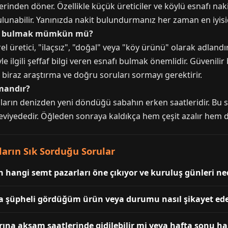
zerinden döner. Özellikle küçük üreticiler ve köylü esnafı nak
lunabilir. Yanınızda nakit bulundurmanız her zaman en iyisid
rün bulmak mümkün mü?
l üretici, "ilaçsız", "doğal" veya "köy ürünü" olarak adlandı
e ilgili şeffaf bilgi veren esnafı bulmak önemlidir. Güvenilir
biraz araştırma ve doğru soruları sormayı gerektirir.
amandır?
ıların denizden yeni döndüğü sabahın erken saatleridir. Bu sa
seviyededir. Öğleden sonraya kaldıkça hem çeşit azalır hem de 
arın Sık Sorduğu Sorular
 hangi semt pazarları öne çıkıyor ve kuruluş günleri ne
a şüpheli gördüğüm ürün veya durumu nasıl şikayet ede
rına akşam saatlerinde gidilebilir mi veya hafta sonu ha