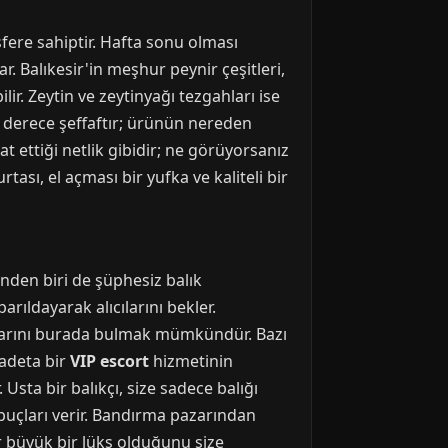
fere sahiptir. Hafta sonu olması
ar. Balıkesir'in meşhur peynir çeşitleri,
lir. Zeytin ve zeytinyağı tezgahları ise
n derece şeffaftır; ürünün nereden
t ettiği netlik gibidir; ne görüyorsanız
tası, el açması bir yufka ve kaliteli bir
nden biri de şüphesiz balık
rıldayarak alıcılarını bekler.
lıklarını burada bulmak mümkündür. Bazı
 adeta bir
VIP escort
hizmetinin
Usta bir balıkçı, size sadece balığı
ipuçları verir. Bandırma pazarından
r büyük bir lüks olduğunu size