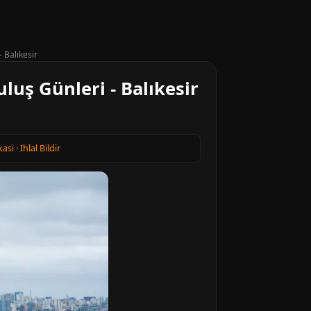
 Balıkesir
luş Günleri - Balıkesir
kasi
·
Ihlal Bildir