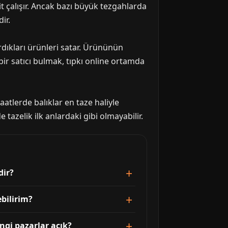
it çalışır. Ancak bazı büyük tezgahlarda
ir.
rdıkları ürünleri satar. Ürününün
 bir satıcı bulmak, tıpkı online ortamda
atlerde balıklar en taze haliyle
tazelik ilk anlardaki gibi olmayabilir.
dir?
bilirim?
ngi pazarlar açık?