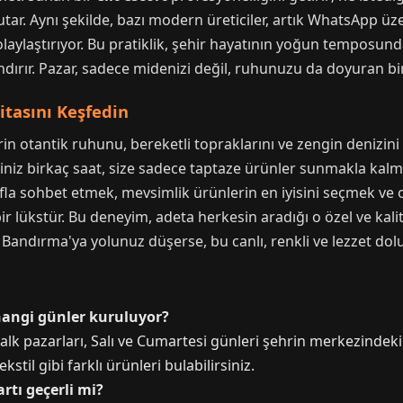
ar. Aynı şekilde, bazı modern üreticiler, artık WhatsApp üz
olaylaştırıyor. Bu pratiklik, şehir hayatının yoğun temposu
dırır. Pazar, sadece midenizi değil, ruhunuzu da doyuran bi
itasını Keşfedin
rin otantik ruhunu, bereketli topraklarını ve zengin denizin
eğiniz birkaç saat, size sadece taptaze ürünler sunmakla ka
snafla sohbet etmek, mevsimlik ürünlerin en iyisini seçmek ve
ir lükstür. Bu deneyim, adeta herkesin aradığı o özel ve kalit
 Bandırma'ya yolunuz düşerse, bu canlı, renkli ve lezzet dol
hangi günler kuruluyor?
lk pazarları, Salı ve Cumartesi günleri şehrin merkezindeki
til gibi farklı ürünleri bulabilirsiniz.
rtı geçerli mi?