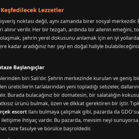
Keşfedilecek Lezzetler
şveriş noktası değil, aynı zamanda birer sosyal merkezdir. B
i alınır verilir. Her bir tezgah, ardında bir ailenin emeğini,
olaşmak, şehrin yerel dokusunu anlamak için en iyi yollarda
nlere kadar aradığınız her şeyi en doğal haliyle bulabileceğ
ptaze Başlangıçlar
rinden biri Salı'dır. Şehrin merkezinde kurulan ve geniş bir 
elen üreticilerin tarlalarından yeni topladığı sebzeler, dalla
alır. Burada bulacağınız bir domatesin, bir salatalığın kokusu
kısız ürünü bulmak, özen ve dikkat gerektiren bir iştir. Tıpk
rçek escort
ilanı bulmaya çalışmak gibi, pazarda da GDO's
iletişime ihtiyaç vardır. Bu pazarda, mevsim neyi sunuyorsa en 
nar, taze fasulye ve börülce başroldedir.