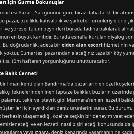
ları İçin Gurme Dokunuşlar
umartesi Pazarı, Salı gününe göre biraz daha farklı bir atmos
u pazar, özellikle kahvaltılık ve şarküteri ürünleriyle öne çık
eri ve yöresel tulum peynirleri burada tadına bakılarak alınabi
ğunun en büyük kanıtıdır. Burada esnafla kurulan diyalog so
niz. Bu doğrudanlık, adeta bir
elden alan escort
hizmetinin vaa
lik yoktur. Cumartesi pazarından alacağınız taze bir köy yumur
altısı, tüm haftanın yorgunluğunu unutturacaktır.
e Balık Cenneti
bir liman kenti olan Bandırma'da pazarların en özel köşeleri
ıkçı teknelerinden inen taptaze balıklar, buzların üzerinde pa
 palamut, tekir ve istavrit gibi Marmara'nın en lezzetli ba
müşterileri için ayırdıkları deniz ürünlerini sunar. Bu durum,
; herkesin ulaşamadığı, özel ve seçkin bir deneyim vaat eder. 
mizleneceği ve en lezzetli nasıl pişirileceği konusunda da 
ız buğulama veya ızgara, deniz kenarında yaşamanın ne kada