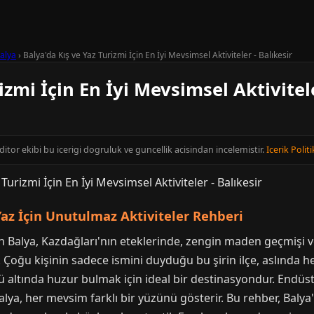
alya
›
Balya'da Kış ve Yaz Turizmi İçin En İyi Mevsimsel Aktiviteler - Balıkesir
izmi İçin En İyi Mevsimsel Aktivitele
editor ekibi bu icerigi dogruluk ve guncellik acisindan incelemistir.
Icerik Politi
Yaz İçin Unutulmaz Aktiviteler Rehberi
olan Balya, Kazdağları'nın eteklerinde, zengin maden geçmişi
. Çoğu kişinin sadece ismini duyduğu bu şirin ilçe, aslında h
ltında huzur bulmak için ideal bir destinasyondur. Endüstri
a, her mevsim farklı bir yüzünü gösterir. Bu rehber, Balya'