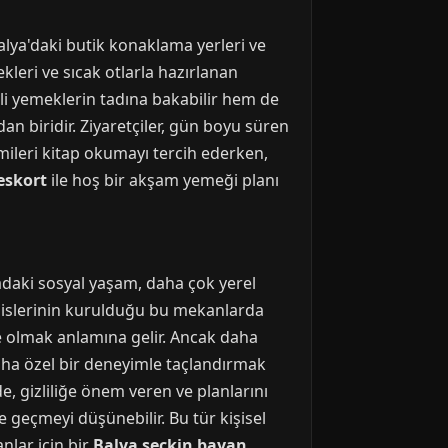
alya'daki butik konaklama yerleri ve
kleri ve sıcak otlarla hazırlanan
etli yemeklerin tadına bakabilir hem de
an biridir. Ziyaretçiler, gün boyu süren
imileri kitap okumayı tercih ederken,
eskort
ile hoş bir akşam yemeği planı
radaki sosyal yaşam, daha çok yerel
eclislerinin kurulduğu bu mekanlarda
 içe olmak anlamına gelir. Ancak daha
 daha özel bir deneyimle taçlandırmak
de, gizliliğe önem veren ve planlarını
me geçmeyi düşünebilir. Bu tür kişisel
anlar için bir
Balya seckin bayan