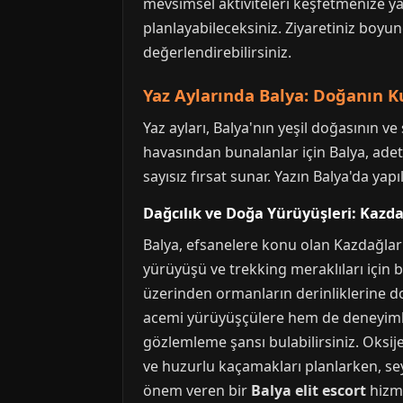
mevsimsel aktiviteleri keşfetmenize y
planlayabileceksiniz. Ziyaretiniz boyu
değerlendirebilirsiniz.
Yaz Aylarında Balya: Doğanın 
Yaz ayları, Balya'nın yeşil doğasının v
havasından bunalanlar için Balya, adeta 
sayısız fırsat sunar. Yazın Balya'da ya
Dağcılık ve Doğa Yürüyüşleri: Kazda
Balya, efsanelere konu olan Kazdağlar
yürüyüşü ve trekking meraklıları için bi
üzerinden ormanların derinliklerine doğ
acemi yürüyüşçülere hem de deneyimli 
gözlemleme şansı bulabilirsiniz. Oksijen
ve huzurlu kaçamakları planlarken, seya
önem veren bir
Balya elit escort
hizme