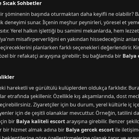
e Sıcak Sohbetler
bir şöminenin başında oturmaktan daha keyifli ne olabilir? B
tik deneyimi sunar. İlçenin meşhur peynirleri, yöresel et yeme
 ısıtır. Yerel halkın işlettiği bu samimi mekanlarda, hem lezz
Balya'nın misafirperverliğini en yakından hissedeceğiniz anlard
eçireceklerini planlarken farklı seçenekleri değerlendirir. K
özel bir refakatçi arayışına girebilir; bu bağlamda bir
Balya 
likler
eki hareketli ve gürültülü kulüplerden oldukça farklıdır. Bu
lar etrafında şekillenir. Özellikle kış akşamlarında, dost m
 geçirebilirsiniz. Ziyaretçiler için bu durum, yerel kültürle iç
yenler için de çeşitli olanaklar mevcuttur. Örneğin, tatilini
için bir
Balya kaliteli escort
arayışına girebilir. Benzer şekil
ir bir hizmet almak adına bir
Balya gercek escort
ile iletişi
ndi beklentilerine göre özelleştirmelerine olanak tanır ve aray