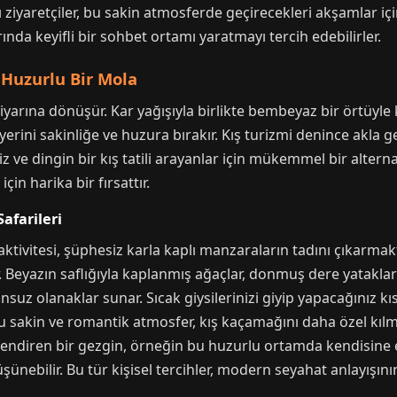
 ziyaretçiler, bu sakin atmosferde geçirecekleri akşamlar için
ında keyifli bir sohbet ortamı yaratmayı tercih edebilirler.
 Huzurlu Bir Mola
diyarına dönüşür. Kar yağışıyla birlikte bembeyaz bir örtüyle
 yerini sakinliğe ve huzura bırakır. Kış turizmi denince akla 
iz ve dingin bir kış tatili arayanlar için mükemmel bir altern
n harika bir fırsattır.
afarileri
aktivitesi, şüphesiz karla kaplı manzaraların tadını çıkarmaktı
. Beyazın saflığıyla kaplanmış ağaçlar, donmuş dere yataklar
nsuz olanaklar sunar. Sıcak giysilerinizi giyip yapacağınız kı
Bu sakin ve romantik atmosfer, kış kaçamağını daha özel kılma
killendiren bir gezgin, örneğin bu huzurlu ortamda kendisine
ünebilir. Bu tür kişisel tercihler, modern seyahat anlayışının