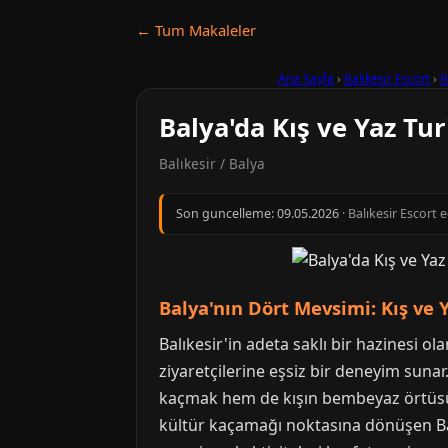
← Tum Makaleler
Ana Sayfa
›
Balıkesir Escort
›
B
Balya'da Kış ve Yaz Tur
Balıkesir / Balya
Son guncelleme:
09.05.2026
· Balıkesir Escort 
Balya'nın Dört Mevsimi: Kış ve 
Balıkesir'in adeta saklı bir hazinesi 
ziyaretçilerine eşsiz bir deneyim sunar
kaçmak hem de kışın bembeyaz örtüsü a
kültür kaçamağı noktasına dönüşen Baly