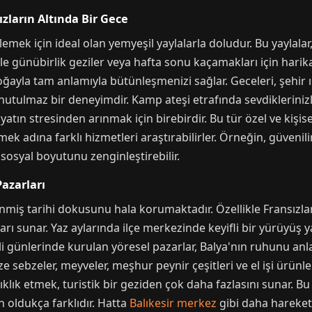
ızların Altında Bir Gece
nlemek için ideal olan yemyeşil yaylalarla doludur. Bu yaylala
e günübirlik geziler veya hafta sonu kaçamakları için harika b
oğayla tam anlamıyla bütünleşmenizi sağlar. Geceleri, şehir 
unutulmaz bir deneyimdir. Kamp ateşi etrafında sevdiklerini
atın stresinden arınmak için birebirdir. Bu tür özel ve kişise
k adına farklı hizmetleri araştırabilirler. Örneğin, güvenilir
 sosyal boyutunu zenginleştirebilir.
Pazarları
enmiş tarihi dokusunu hala korumaktadır. Özellikle Fransızl
çları sunar. Yaz aylarında ilçe merkezinde keyifli bir yürüyü
irli günlerinde kurulan yöresel pazarlar, Balya'nın ruhunu an
e sebzeler, meyveler, meşhur peynir çeşitleri ve el işi ürünler
lık etmek, turistik bir geziden çok daha fazlasını sunar. B
n oldukça farklıdır. Hatta
Balıkesir merkez
gibi daha hareket