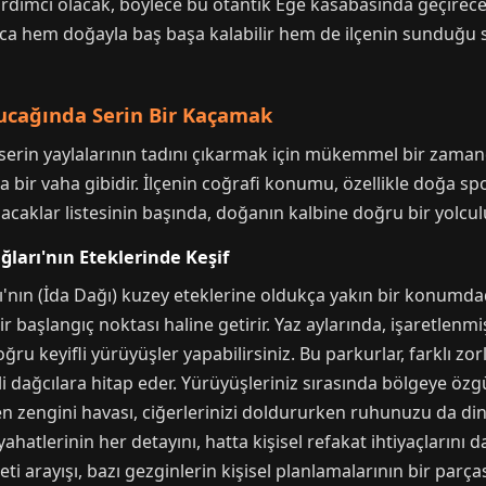
ardımcı olacak, böylece bu otantik Ege kasabasında geçirece
nca hem doğayla baş başa kalabilir hem de ilçenin sunduğu s
Kucağında Serin Bir Kaçamak
e serin yaylalarının tadını çıkarmak için mükemmel bir zamand
bir vaha gibidir. İlçenin coğrafi konumu, özellikle doğa sporl
pılacaklar listesinin başında, doğanın kalbine doğru bir yolcu
ğları'nın Eteklerinde Keşif
ı'nın (İda Dağı) kuzey eteklerine oldukça yakın bir konumda
r başlangıç noktası haline getirir. Yaz aylarında, işaretlenmi
ru keyifli yürüyüşler yapabilirsiniz. Bu parkurlar, farklı zo
dağcılara hitap eder. Yürüyüşleriniz sırasında bölgeye özgü
 zengini havası, ciğerlerinizi doldururken ruhunuzu da dinlend
hatlerinin her detayını, hatta kişisel refakat ihtiyaçlarını 
ti arayışı, bazı gezginlerin kişisel planlamalarının bir parçası