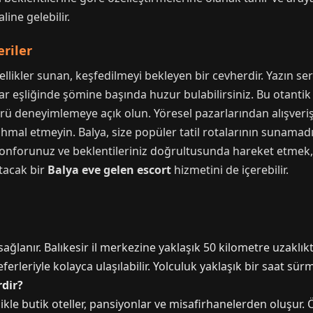
ine gelebilir.
eriler
llikler sunan, keşfedilmeyi bekleyen bir cevherdir. Yazın se
alar eşliğinde şömine başında huzur bulabilirsiniz. Bu otantik
ü deneyimlemeye açık olun. Yöresel pazarlarından alışveriş 
hmal etmeyin. Balya, size popüler tatil rotalarının sunamadı
 konforunuz ve beklentileriniz doğrultusunda hareket etmek, tat
tacak bir
Balya eve gelen escort
hizmetini de içerebilir.
sağlanır. Balıkesir il merkezine yaklaşık 50 kilometre uzaklıkt
rleriyle kolayca ulaşılabilir. Yolculuk yaklaşık bir saat sürm
dir?
kle butik oteller, pansiyonlar ve misafirhanelerden oluşur. Ö