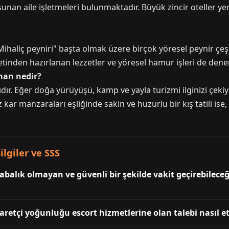
nan aile işletmeleri bulunmaktadır. Büyük zincir oteller ye
"Mihaliç peyniri" başta olmak üzere birçok yöresel peynir çeşi
 etinden hazırlanan lezzetler ve yöresel hamur işleri de den
aman nedir?
dır. Eğer doğa yürüyüşü, kamp ve yayla turizmi ilginizi çekiy
kar manzaraları eşliğinde sakin ve huzurlu bir kış tatili ise,
ilgiler ve SSS
labalık olmayan ve güvenli bir şekilde vakit geçirebilec
retçi yoğunluğu escort hizmetlerine olan talebi nasıl et