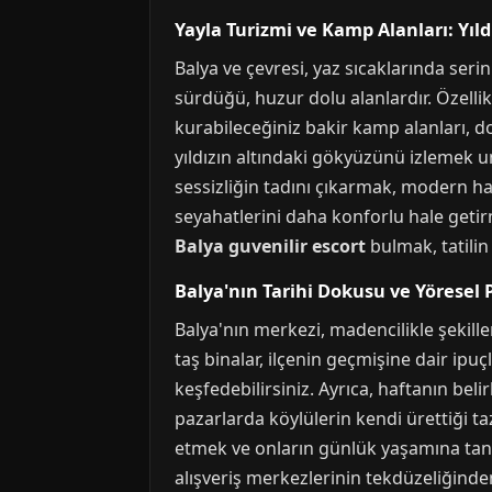
Yayla Turizmi ve Kamp Alanları: Yıld
Balya ve çevresi, yaz sıcaklarında seri
sürdüğü, huzur dolu alanlardır. Özellikl
kurabileceğiniz bakir kamp alanları, d
yıldızın altındaki gökyüzünü izlemek 
sessizliğin tadını çıkarmak, modern hay
seyahatlerini daha konforlu hale getirme
Balya guvenilir escort
bulmak, tatilin
Balya'nın Tarihi Dokusu ve Yöresel 
Balya'nın merkezi, madencilikle şekill
taş binalar, ilçenin geçmişine dair ipu
keşfedebilirsiniz. Ayrıca, haftanın bel
pazarlarda köylülerin kendi ürettiği taz
etmek ve onların günlük yaşamına tanık
alışveriş merkezlerinin tekdüzeliğinde