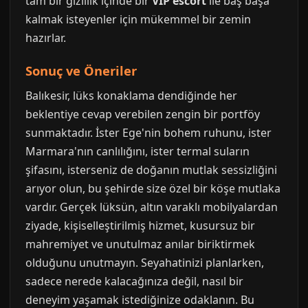
tam bir gizlilik içinde bir
VIP escort
ile baş başa
kalmak isteyenler için mükemmel bir zemin
hazırlar.
Sonuç ve Öneriler
Balıkesir, lüks konaklama dendiğinde her
beklentiye cevap verebilen zengin bir portföy
sunmaktadır. İster Ege'nin bohem ruhunu, ister
Marmara'nın canlılığını, ister termal suların
şifasını, isterseniz de doğanın mutlak sessizliğini
arıyor olun, bu şehirde size özel bir köşe mutlaka
vardır. Gerçek lüksün, altın varaklı mobilyalardan
ziyade, kişiselleştirilmiş hizmet, kusursuz bir
mahremiyet ve unutulmaz anılar biriktirmek
olduğunu unutmayın. Seyahatinizi planlarken,
sadece nerede kalacağınıza değil, nasıl bir
deneyim yaşamak istediğinize odaklanın. Bu