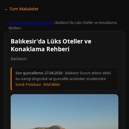
← Tum Makaleler
Ana Sayfa
›
Balıkesir Escort
›
Balıkesir'da Lüks Oteller ve Konaklama
Rehberi
Balıkesir'da Lüks Oteller ve
Konaklama Rehberi
Balıkesir
Son guncelleme:
27.04.2026
· Balıkesir Escort editor ekibi
bu icerigi dogruluk ve guncellik acisindan incelemistir.
Icerik Politikasi
·
Ihlal Bildir