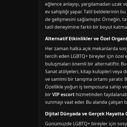
eğlence anlayışı, yargılamadan uzak ve
ev sahipliği yapar. Tatil beldelerinin b
de gelişmesini sağlamıştır. Örneğin, tat
tatil deneyimine farklı bir boyut katma
Alternatif Etkinlikler ve Özel Organ
Her zaman halka açık mekanlarda sosya
tercih eden LGBTQ+ bireyler için özel e
buluşmaları önemli bir alternatiftir. B
Sanat atölyeleri, kitap kulüpleri veya d
ve samimi bir tanışma ortamı yaratır. 
Özellikle yoğun iş temposuna sahip vey
bir
VIP escort
hizmetinden faydalanabili
sunmayı vaat eder. Bu alanda çalışan b
Dijital Dünyada ve Gerçek Hayatta G
Günümüzde LGBTQ+ bireyler için sosyal