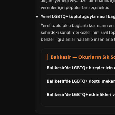
akşam yemeği veya özel bir etkinlik içi
verenler için popüler bir seçenektir.
Yerel LGBTQ+ topluluğuyla nasıl bağ
Yerel toplulukla bağlantı kurmanın en e
şehirdeki sanat merkezlerinin, sivil to
benzer ilgi alanlarına sahip insanlarla t
Balıkesir — Okurların Sık 
Balıkesir'de LGBTQ+ bireyler için
Balıkesir'de LGBTQ+ dostu mekan 
Balıkesir'de LGBTQ+ etkinlikleri 