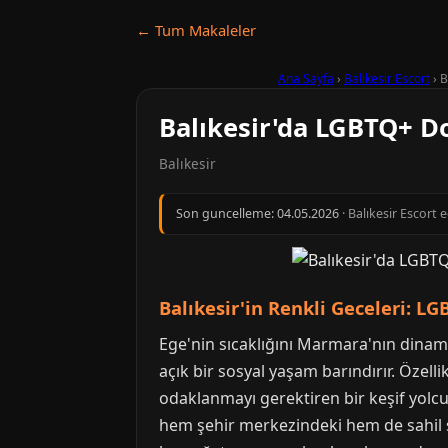
← Tum Makaleler
Ana Sayfa
›
Balıkesir Escort
›
B
Balıkesir'da LGBTQ+ Do
Balıkesir
Son guncelleme:
04.05.2026
· Balıkesir Escort 
Balıkesir'in Renkli Geceleri: L
Ege'nin sıcaklığını Marmara'nın dinam
açık bir sosyal yaşam barındırır. Özel
odaklanmayı gerektiren bir keşif yolcul
hem şehir merkezindeki hem de sahil şe