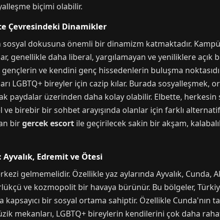
lleşme biçimi olabilir.
te Çevresindeki Dinamikler
ehrin sosyal dokusuna önemli bir dinamizm katmaktadır. Kamp
, genellikle daha liberal, yargılamayan ve yeniliklere açık b
 gençlerin ve kendini genç hissedenlerin buluşma noktasıdır
ı LGBTQ+ bireyler için cazip kılar. Burada sosyalleşmek, ort
 paydalar üzerinden daha kolay olabilir. Elbette, herkesin s
 ve birebir bir sohbet arayışında olanlar için farklı alternat
an bir
gercek escort
ile geçirilecek sakin bir akşam, kalab
: Ayvalık, Edremit ve Ötesi
kezi gelmemelidir. Özellikle yaz aylarında Ayvalık, Cunda, Ak
lükçü ve kozmopolit bir havaya bürünür. Bu bölgeler, Türkiy
a kapsayıcı bir sosyal ortama sahiptir. Özellikle Cunda'nın ta
 müzik mekanları, LGBTQ+ bireylerin kendilerini çok daha raha