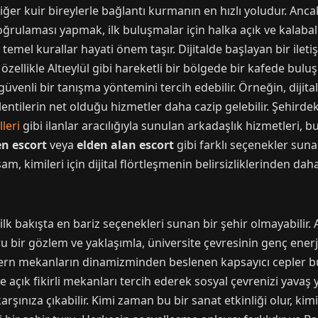
iğer kuir bireylerle bağlantı kurmanın en hızlı yoludur. Anc
oğrulaması yapmak, ilk buluşmalar için halka açık ve kalabalı
i temel kurallar hayati önem taşır. Dijitalde başlayan bir ilet
özellikle Altıeylül gibi hareketli bir bölgede bir kafede buluş
güvenli bir tanışma yöntemini tercih edebilir. Örneğin, dijital
ntilerin net olduğu hizmetler daha cazip gelebilir. Şehirdeki
leri
gibi ilanlar aracılığıyla sunulan arkadaşlık hizmetleri, b
en escort
veya
elden alan escort
gibi farklı seçenekler sun
şam, kimileri için dijital flörtleşmenin belirsizliklerinden daha
 ilk bakışta en bariz seçenekleri sunan bir şehir olmayabilir.
 bir gözlem ve yaklaşımla, üniversite çevresinin genç ener
rn mekanların dinamizminden beslenen kapsayıcı cepler 
e açık fikirli mekanları tercih ederek sosyal çevrenizi yavaş 
şınıza çıkabilir. Kimi zaman bu bir sanat etkinliği olur, kimi