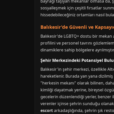
bayrağı taşıyan mekanlar olmasa da, şe
sosyalleşmek için çeşitli fırsatlar sun
hissedebileceğiniz ortamları nasıl bula
Balıkesir'de Güvenli ve Kapsayı
Balıkesir'de LGBTQ+ dostu bir mekan ar
profilini ve personel tavrını gözlemleme
dinamiklere sahip bölgelere ayrılmıştı
Şehir Merkezindeki Potansiyel Bul
Balıkesir'in şehir merkezi, özellikle Al
hareketlenir. Burada yan yana dizilmiş 
"herkesin mekanı" olarak bilinen, daha 
kimliği dayatmak yerine, bireysel özgürl
gecelerin düzenlendiği yerler, benzer i
verenler içinse şehrin sunduğu olanakla
escort
arkadaşlığında, şehrin şık rest