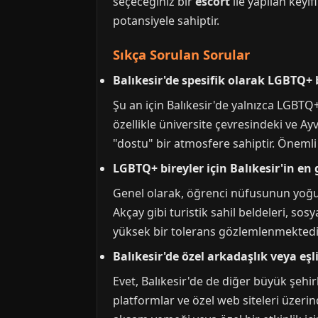
seçeceğiniz bir
escort
ile yapılan keyif
potansiyele sahiptir.
Sıkça Sorulan Sorular
Balıkesir'de spesifik olarak LGBTQ+
Şu an için Balıkesir'de yalnızca LGBTQ
özellikle üniversite çevresindeki ve A
"dostu" bir atmosfere sahiptir. Öneml
LGBTQ+ bireyler için Balıkesir'in en 
Genel olarak, öğrenci nüfusunun yoğun 
Akçay gibi turistik sahil beldeleri, sos
yüksek bir tolerans gözlemlenmektedi
Balıkesir'de özel arkadaşlık veya 
Evet, Balıkesir'de de diğer büyük şehir
platformlar ve özel web siteleri üzerin