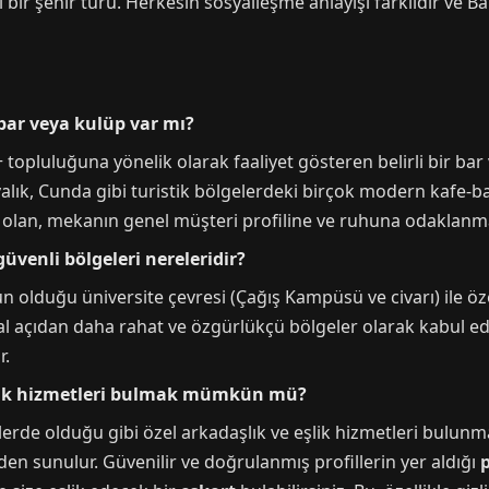
li bir şehir turu. Herkesin sosyalleşme anlayışı farklıdır ve Bal
 bar veya kulüp var mı?
+ topluluğuna yönelik olarak faaliyet gösteren belirli bir b
yvalık, Cunda gibi turistik bölgelerdeki birçok modern kafe-b
i olan, mekanın genel müşteri profiline ve ruhuna odaklanma
güvenli bölgeleri nereleridir?
olduğu üniversite çevresi (Çağış Kampüsü ve civarı) ile özel
yal açıdan daha rahat ve özgürlükçü bölgeler olarak kabul edil
r.
eşlik hizmetleri bulmak mümkün mü?
lerde olduğu gibi özel arkadaşlık ve eşlik hizmetleri bulunma
den sunulur. Güvenilir ve doğrulanmış profillerin yer aldığı