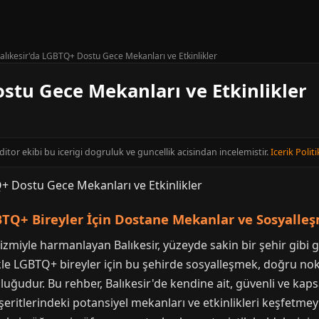
alıkesir'da LGBTQ+ Dostu Gece Mekanları ve Etkinlikler
stu Gece Mekanları ve Etkinlikler
editor ekibi bu icerigi dogruluk ve guncellik acisindan incelemistir.
Icerik Politi
GBTQ+ Bireyler İçin Dostane Mekanlar ve Sosyalle
izmiyle harmanlayan Balıkesir, yüzeyde sakin bir şehir gibi
likle LGBTQ+ bireyler için bu şehirde sosyalleşmek, doğru no
uğudur. Bu rehber, Balıkesir'de kendine ait, güvenli ve kapsa
ritlerindeki potansiyel mekanları ve etkinlikleri keşfetmeyi