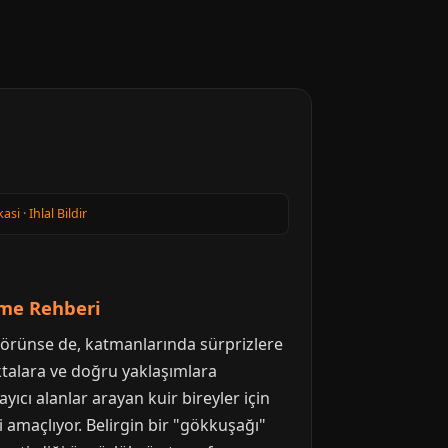
kasi
·
Ihlal Bildir
şme Rehberi
 görünse de, katmanlarında sürprizlere
ktalara ve doğru yaklaşımlara
yıcı alanlar arayan kuir bireyler için
 amaçlıyor. Belirgin bir "gökkuşağı"