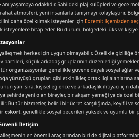
 anı yaşamaya odaklıdır. Sahildeki plaj kulüpleri ve gece me
u rahat atmosferi, yeni insanlarla tanışmayı kolaylaştırır. Böl
ilini daha özel kılmak isteyenler için
Edremit ilçemizden seçk
k isteyenlere hitap eder. Bu durum, bölgedeki lüks ve kişiye ö
izasyonlar
lleşmek herkes için uygun olmayabilir. Özellikle gizliliğe 
v partileri, küçük arkadaş gruplarının düzenlediği yemekler 
u tür organizasyonlar genellikle güvene dayalı sosyal ağlar 
oğa yürüyüşü grupları gibi etkinlikler, ortak ilgi alanlarına s
Bunun yanı sıra, kişisel eğlence ve arkadaşlık ihtiyacı için 
a şehirde yeni olan bireyler, bir akşam yemeği ya da özel bir
r. Bu tür hizmetler, belirli bir ücret karşılığında, keyifli ve
ir
eskort
, genellikle sosyal becerileri yüksek ve uyumlu bir p
üvenli İletişim
leşmenin en önemli araçlarından biri de dijital platformlar