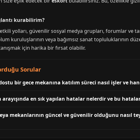
n size eşlik edecek bir
eskort
bulabilirsiniz. Bu, özellikle gi
lantı kurabilirim?
tkili yolları, güvenilir sosyal medya grupları, forumlar ve t
plum kuruluşlarının veya bağımsız sanat topluluklarının düze
anışmak için harika bir fırsat olabilir.
Sorduğu Sorular
 dostu bir gece mekanına katılım süreci nasıl işler ve ha
arayışında en sık yapılan hatalar nelerdir ve bu hatala
veya mekanlarının güncel ve güvenilir olduğunu nasıl tey