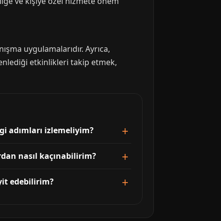
zliliğe ve kişiye özel hizmete önem
anışma uygulamalarıdır. Ayrıca,
nlediği etkinlikleri takip etmek,
ngi adımları izlemeliyim?
rdan nasıl kaçınabilirim?
it edebilirim?