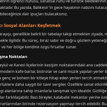
hrin öğrenci nüfusu, sanatsal ruhu ve turistik beldelerinin
maktadır. Bu yazıda, Balıkesir'in gece hayatının nabzını tutac
bileceğinize dair ipuçları bulacaksınız.
cı Sosyal Alanları Keşfetmek
ayışı, genellikle belirli bir tabelayı takip etmekten ziyade
kle ilgilidir. Bu süreç, biraz sabır ve doğru gözlem yeteneği g
r ve her bölge kendine özgü fırsatlar sunar.
uşma Noktaları
tıeylül ve Karesi ilçelerinin kesişim noktalarındaki ana cadde
modern kafe-barlar, bistrolar ve canlı müzik yapılan yerler 
genç ve bohem bir kitleye hitap eden yerleri tercih etmektir.
üklere daha saygılı bir tavır sergiler. Özellikle sanat etkinl
lgi alanlarına sahip insanlarla tanışmak için idealdir. Gizlil
r farklılaşabilir. Bazı bireyler, kalabalık mekanlar yerine ö
oranlarından birinde rezervasyon yapmayı tercih edebilir. 