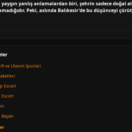
ili yaygın yanlış anlamalardan biri, şehrin sadece doğal 
nmadığıdır. Peki, aslında Balıkesir'de bu düşünceyi çürüt
eler
ifi ve Ulasim Ipuclari
aketleri
p Escort
i Escort
eri
i Bayan
er