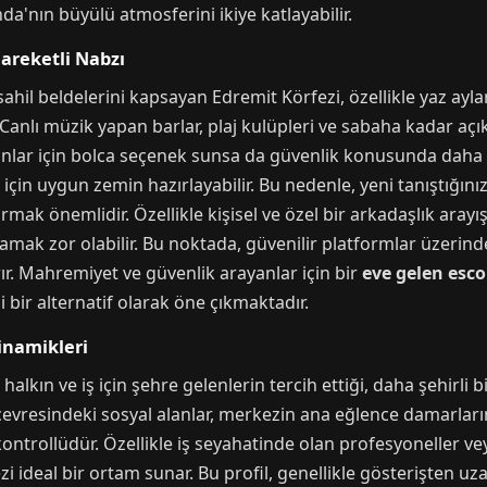
da'nın büyülü atmosferini ikiye katlayabilir.
areketli Nabzı
sahil beldelerini kapsayan Edremit Körfezi, özellikle yaz ayla
anlı müzik yapan barlar, plaj kulüpleri ve sabaha kadar açık
yanlar için bolca seçenek sunsa da güvenlik konusunda daha di
eri için uygun zemin hazırlayabilir. Bu nedenle, yeni tanıştığın
mak önemlidir. Özellikle kişisel ve özel bir arkadaşlık arayı
anlamak zor olabilir. Bu noktada, güvenilir platformlar üzeri
rır. Mahremiyet ve güvenlik arayanlar için bir
eve gelen esco
 bir alternatif olarak öne çıkmaktadır.
inamikleri
halkın ve iş için şehre gelenlerin tercih ettiği, daha şehirli
 çevresindeki sosyal alanlar, merkezin ana eğlence damarları
kontrollüdür. Özellikle iş seyahatinde olan profesyoneller 
 ideal bir ortam sunar. Bu profil, genellikle gösterişten uzak,