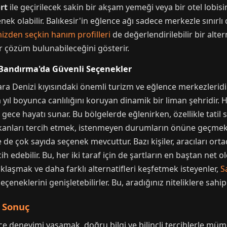
ort
ile geçirilecek sakin bir akşam yemeği veya bir otel lobisi
k olabilir. Balıkesir'in eğlence ağı sadece merkezle sınırlı 
mizden seçkin hanım profilleri
de değerlendirilebilir bir alter
 çözüm bulunabileceğini gösterir.
 Bandırma'da Güvenli Seçenekler
a Denizi kıyısındaki önemli turizm ve eğlence merkezleridir.
yıl boyunca canlılığını koruyan dinamik bir liman şehridir. He
r gece hayatı sunar. Bu bölgelerde eğlenirken, özellikle tat
kanları tercih etmek, istenmeyen durumların önüne geçmek iç
 de çok sayıda seçenek mevcuttur. Bazı kişiler, aracıları orta
h edebilir. Bu, her iki taraf için de şartların en baştan net 
klaşmak ve daha farklı alternatifleri keşfetmek isteyenler,
S
çeneklerini genişletebilirler. Bu, aradığınız niteliklere sahip
e Sonuç
ence deneyimi yaşamak, doğru bilgi ve bilinçli tercihlerle m