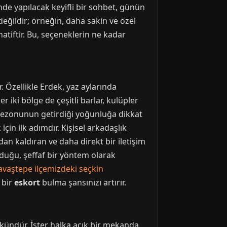
nde yapılacak keyifli bir sohbet, günün
değildir; örneğin, daha sakin ve özel
natiftir. Bu, seçeneklerin ne kadar
 Özellikle Erdek, yaz aylarında
r iki bölge de çeşitli barlar, kulüpler
il sezonunun getirdiği yoğunluğa dikkat
in ilk adımdır. Kişisel arkadaşlık
dan kaldıran ve daha direkt bir iletişim
olduğu, şeffaf bir yöntem olarak
avaştepe ilçemizdeki seçkin
 bir
eskort
bulma şansınızı artırır.
ümkündür. İster halka açık bir mekanda