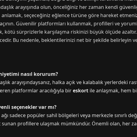
adaşlık arayışında olun, önceliğiniz her zaman kendi güvenli
ni anlamak, seçeceğiniz eğlence türüne göre hareket etmenizi
ının. Güvenilir platformları kullanmak, profilleri ve yorumla
 kötü sürprizlerle karşılaşma riskinizi büyük ölçüde azaltır
edir. Bu nedenle, beklentilerinizi net bir şekilde belirleyin 
miyetimi nasıl korurum?
adaşlık arayışındaysanız, halka açık ve kalabalık yerlerdeki 
eren platformlar aracılığıyla bir
eskort
ile anlaşmak, hem bi
venli seçenekler var mı?
 ağı sadece popüler sahil bölgeleri veya merkezle sınırlı deği
zmet sunan profillere ulaşmak mümkündür. Önemli olan, her 