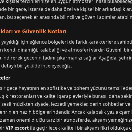
 kişisel tercihlerinize en uygun atmosferi nasıl bulabileceğin
de bir gece, isterse de daha özel ve kişisel bir arkadaşlık a
n, bu seçenekler arasında bilinçli ve güvenli adımlar atabilm
kları ve Güvenlik Notları
 yayıldığı için eğlence bölgeleri de farklı karakterlere sahipti
n kendi dinamiği, kalabalığı ve atmosferi vardır. Güvenli bir
 aza indirerek gecenin tadını çıkarmanızı sağlar. Aşağıda, şeh
etaylı bir şekilde inceleyeceğiz.
celer
esir gece hayatının en sofistike ve bohem yüzünü temsil eder.
ık restoranları ve kaliteli şarap evleriyle burası, daha sakin
esli müzikten ziyade, lezzetli yemekler, derin sohbetler ve de
ehrin en nezih bölgelerindendir. Ancak kalabalık yaz akşamla
r zaman önemlidir. Bu tarz bir atmosferde, akşam yemeğinize
bir
VIP escort
ile geçirilecek kaliteli bir akşam fikri oldukça