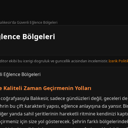
alıkesir'da Güvenli Eğlence Bölgeleri
ğlence Bölgeleri
editor ekibi bu icerigi dogruluk ve guncellik acisindan incelemistir.
Icerik Politi
e Kaliteli Zaman Geçirmenin Yolları
oğrafyasıyla Balıkesir, sadece gündüzleri değil, geceleri de 
hrin bu çift karakterli yapısı, eğlence anlayışına da yansır. 
er yanda sahil şeritlerinin hareketli ritmine kendinizi kaptır
irmeniz için size yol gösterecek. Şehrin farklı bölgelerinde