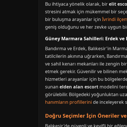
Bu ihtiyaca yönelik olarak, bir
elit esc
stresini atmak için mükemmel bir seçene
bir buluşma arayanlar için
İvrindi ilçe
geniş olduğunu ve her zevke uygun bir
Güney Marmara Sahilleri: Erdek ve
Bandırma ve Erdek, Balıkesir'in Marmar
tatilcilerin akınına uğrarken, Bandırma 
ve sahil kenarı mekanları ile zengin bi
etmek gerekir. Güvenilir ve bilinen me
hizmetleri arayanlar için bu bölgelerde
sunan
elden alan escort
modelini terci
görülebilir. Bölgedeki yoğunluktan uza
hanımların profillerini
de inceleyerek se
Doğru Seçimler İçin Öneriler v
Balıkesir'de güvenli ve keyifli bir eğl