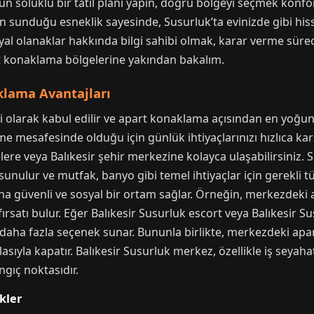
r uzun soluklu bir tatil planı yapın, doğru bölgeyi seçmek kon
rin sunduğu esneklik sayesinde, Susurluk’ta evinizde gibi hiss
osyal olanaklar hakkında bilgi sahibi olmak, karar verme sürec
t konaklama bölgelerine yakından bakalım.
lama Avantajları
bi olarak kabul edilir ve apart konaklama açısından en yoğu
e mesafesinde olduğu için günlük ihtiyaçlarınızı hızlıca karş
elere veya Balıkesir şehir merkezine kolayca ulaşabilirsiniz
sunulur ve mutfak, banyo gibi temel ihtiyaçlar için gerekli tü
a güvenli ve sosyal bir ortam sağlar. Örneğin, merkezdeki ap
fırsatı bulur. Eğer Balıkesir Susurluk escort veya Balıkesir S
daha fazla seçenek sunar. Bununla birlikte, merkezdeki apart 
asıyla kapatır. Balıkesir Susurluk merkez, özellikle iş seyaha
ngıç noktasıdır.
kler