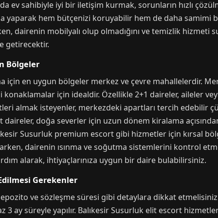
ev sahibiyle iyi bir iletişim kurmak, sorunların hızlı çözülm
 yaparak hem bütçenizi koruyabilir hem de daha samimi bir 
en, dairenin mobilyalı olup olmadığını ve temizlik hizmeti 
 getirecektir.
n Bölgeler
 için en uygun bölgeler merkez ve çevre mahallelerdir. Merk
i konaklamalar için idealdir. Özellikle 2+1 daireler, aileler ve
leri almak isteyenler, merkezdeki apartları tercih edebilir 
t daireler, doğa severler için uzun dönem kiralama açısından
esir Susurluk premium escort gibi hizmetler için kırsal bölge
arken, dairenin ısınma ve soğutma sistemlerini kontrol etme
dım alarak, ihtiyaçlarınıza uygun bir daire bulabilirsiniz.
dilmesi Gerekenler
ito ve sözleşme süresi gibi detaylara dikkat etmelisiniz. G
 3 ay süreyle yapılır. Balıkesir Susurluk elit escort hizmetler