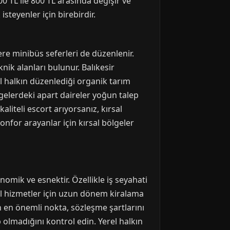
400 TL ile 800 TL arasında değişir ve
steyenler için birebirdir.
re minibüs seferleri de düzenlenir.
nik alanları bulunur. Balıkesir
rel halkın düzenlediği organik tarım
ölgelerdeki apart daireler yoğun talep
liteli escort arıyorsanız, kırsal
onfor arayanlar için kırsal bölgeler
omik ve esnektir. Özellikle iş seyahati
zel hizmetler için uzun dönem kiralama
 en önemli nokta, sözleşme şartlarını
p olmadığını kontrol edin. Yerel halkın