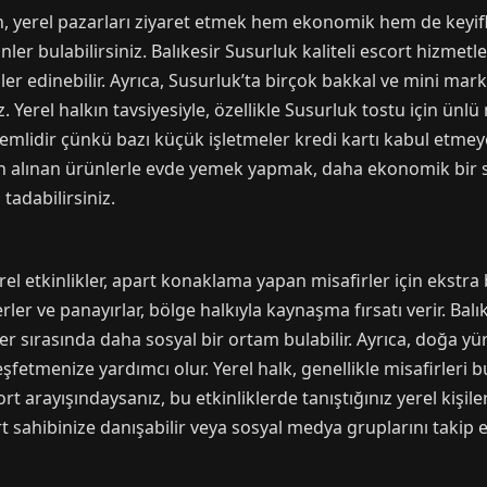
 yerel pazarları ziyaret etmek hem ekonomik hem de keyiflid
ler bulabilirsiniz. Balıkesir Susurluk kaliteli escort hizmetl
ler edinebilir. Ayrıca, Susurluk’ta birçok bakkal ve mini ma
iz. Yerel halkın tavsiyesiyle, özellikle Susurluk tostu için ünl
lidir çünkü bazı küçük işletmeler kredi kartı kabul etmeyeb
dan alınan ürünlerle evde yemek yapmak, daha ekonomik bir 
tadabilirsiniz.
el etkinlikler, apart konaklama yapan misafirler için ekstra
rler ve panayırlar, bölge halkıyla kaynaşma fırsatı verir. Ba
er sırasında daha sosyal bir ortam bulabilir. Ayrıca, doğa yür
keşfetmenize yardımcı olur. Yerel halk, genellikle misafirleri 
t arayışındaysanız, bu etkinliklerde tanıştığınız yerel kişiler
sahibinize danışabilir veya sosyal medya gruplarını takip 