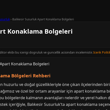
usurluk
›
Balıkesir Susurluk Apart Konaklama Bolgeleri
art Konaklama Bolgeleri
editor ekibi bu icerigi dogruluk ve guncellik acisindan incelemistir.
Icerik Politi
lama Bölgeleri Rehberi
n huzurlu ve doğal güzellikleriyle öne çıkan ilçelerinden bi
 bağımsız ve özel bir ortam arayanlar için apart konaklama bö
u bölgelerde kalmanın avantajları nelerdir ve yerel halkın d
stek içeriğiyle, Balıkesir Susurluk’ta apart konaklama seçene