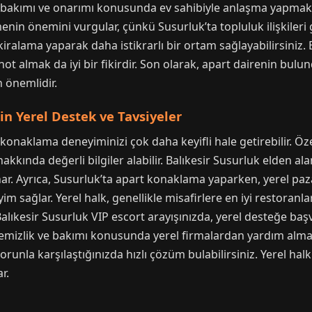
in bakımı ve onarımı konusunda ev sahibiyle anlaşma yapmak 
in önemini vurgular, çünkü Susurluk’ta topluluk ilişkileri 
alama yaparak daha istikrarlı bir ortam sağlayabilirsiniz. Ele
not almak da iyi bir fikirdir. Son olarak, apart dairenin b
 önemlidir.
n Yerel Destek ve Tavsiyeler
konaklama deneyiminizi çok daha keyifli hale getirebilir. Özell
kında değerli bilgiler alabilir. Balıkesir Susurluk elden alan
nar. Ayrıca, Susurluk’ta apart konaklama yaparken, yerel paz
m sağlar. Yerel halk, genellikle misafirlere en iyi restoranları
Balıkesir Susurluk VIP escort arayışınızda, yerel desteğe baş
in temizlik ve bakımı konusunda yerel firmalardan yardım al
unla karşılaştığınızda hızlı çözüm bulabilirsiniz. Yerel halk
r.