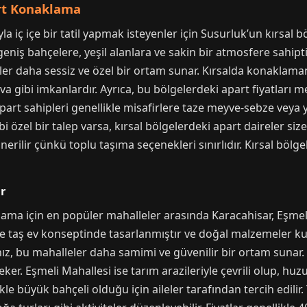
art Konaklama
ç içe bir tatil yapmak isteyenler için Susurluk’un kırsal bölg
 geniş bahçelere, yeşil alanlara ve sakin bir atmosfere sahipt
geler daha sessiz ve özel bir ortam sunar. Kırsalda konaklam
ava gibi imkanlardır. Ayrıca, bu bölgelerdeki apart fiyatları 
apart sahipleri genellikle misafirlere taze meyve-sebze veya
bi özel bir talep varsa, kırsal bölgelerdeki apart daireler si
rilir çünkü toplu taşıma seçenekleri sınırlıdır. Kırsal bölgel
r
lama için en popüler mahalleler arasında Karacahisar, Eşmel
le taş ev konseptinde tasarlanmıştır ve doğal malzemeler kull
z, bu mahalleler daha samimi ve güvenilir bir ortam sunar. K
ker. Eşmeli Mahallesi ise tarım arazileriyle çevrili olup, huz
ikle büyük bahçeli olduğu için aileler tarafından tercih edili