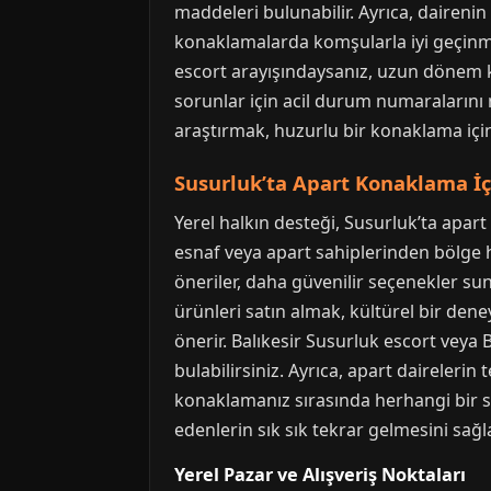
maddeleri bulunabilir. Ayrıca, dairen
konaklamalarda komşularla iyi geçinmen
escort arayışındaysanız, uzun dönem kir
sorunlar için acil durum numaralarını 
araştırmak, huzurlu bir konaklama için
Susurluk’ta Apart Konaklama İçi
Yerel halkın desteği, Susurluk’ta apart 
esnaf veya apart sahiplerinden bölge hak
öneriler, daha güvenilir seçenekler su
ürünleri satın almak, kültürel bir deneyi
önerir. Balıkesir Susurluk escort veya 
bulabilirsiniz. Ayrıca, apart daireler
konaklamanız sırasında herhangi bir sor
edenlerin sık sık tekrar gelmesini sağla
Yerel Pazar ve Alışveriş Noktaları