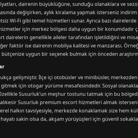
atları, dairenin büyüklüğüne, sunduğu olanaklara ve sezona
 arasında değişirken, aylık kiralama yapmak isterseniz indirim
tsiz Wi-Fi gibi temel hizmetleri sunar. Ayrıca bazı dairelerde t
el hizmetler için merkez bölgesi daha uygun bir konumdadır ç
rt dairelerin genellikle aileler tarafından işletildiğini ve m
r diğer faktör ise dairenin mobilya kalitesi ve manzarası. Örn
le, bütçenize uygun bir seçenek bulmak için önceden araştı
ar
kça gelişmiştir. İlçe içi otobüsler ve minibüsler, merkezden
ne gitmek için otogar yürüme mesafesindedir. Sosyal olanakl
Özellikle Susurluk’un meşhur tostunu tatmak için bu bölgedek
Balıkesir Susurluk premium escort hizmetleri almak istersen
r. Yerel halkın tavsiyesiyle, merkezde konaklamak size hem k
 hayatı sakin olsa da, akşam yürüyüşleri için güvenli sokakla