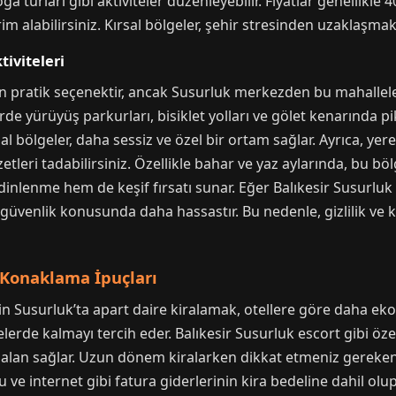
ğa turları gibi aktiviteler düzenleyebilir. Fiyatlar genellikle 
alabilirsiniz. Kırsal bölgeler, şehir stresinden uzaklaşmak i
tiviteleri
 en pratik seçenektir, ancak Susurluk merkezden bu mahallele
de yürüyüş parkurları, bisiklet yolları ve gölet kenarında pik
sal bölgeler, daha sessiz ve özel bir ortam sağlar. Ayrıca, ye
zzetleri tadabilirsiniz. Özellikle bahar ve yaz aylarında, bu b
nlenme hem de keşif fırsatı sunar. Eğer Balıkesir Susurluk ka
 güvenlik konusunda daha hassastır. Bu nedenle, gizlilik ve k
Konaklama İpuçları
n Susurluk’ta apart daire kiralamak, otellere göre daha ekon
relerde kalmayı tercih eder. Balıkesir Susurluk escort gibi ö
l alan sağlar. Uzun dönem kiralarken dikkat etmeniz gereken
su ve internet gibi fatura giderlerinin kira bedeline dahil olu