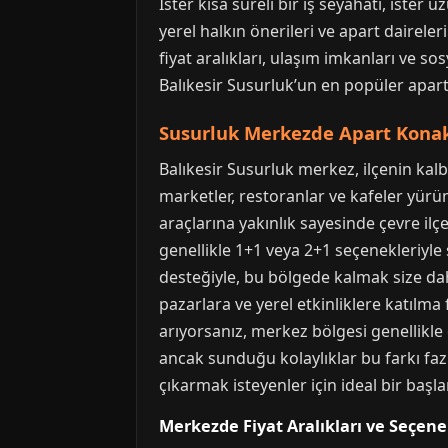
İster kısa süreli bir iş seyahati, iste
yerel halkın önerileri ve apart dairele
fiyat aralıkları, ulaşım imkanları ve s
Balıkesir Susurluk’un en popüler apar
Susurluk Merkezde Apart Konak
Balıkesir Susurluk merkez, ilçenin kal
marketler, restoranlar ve kafeler yürüm
araçlarına yakınlık sayesinde çevre ilç
genellikle 1+1 veya 2+1 seçenekleriyle 
desteğiyle, bu bölgede kalmak size dah
pazarlara ve yerel etkinliklere katılma 
arıyorsanız, merkez bölgesi genellikle 
ancak sunduğu kolaylıklar bu farkı fazl
çıkarmak isteyenler için ideal bir başla
Merkezde Fiyat Aralıkları ve Seçene