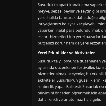
Susurluk’ta apart konaklama yaparken,
meyve, sebze, peynir ve zeytin gibi ürün
yerel halkla tanışarak daha doğru bilgi
ihtiyaçlarınızı kolayca karşılayabilirsin
yaparken, nakit para bulundurmak önem
escort hizmetleri için yerel pazarlar
bütçenizi korur hem de yerel lezzetleri 
Yerel Etkinlikler ve Aktiviteler
Susurluk’ta yıl boyunca düzenlenen yer
aylarında düzenlenen festivaller, konse
hizmetler almak isteyenler, bu etkinlikl
aktiviteler, Susurluk’un güzelliklerini 
rehberlik yapar. Balıkesir Susurluk escor
takvimini önceden öğrenmek için apart 
daha renkli ve unutulmaz hale gelir.