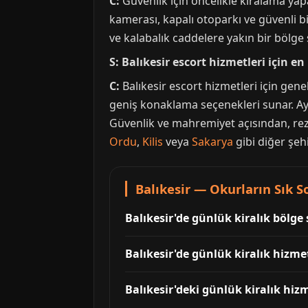
C:
Güvenlik için öncelikle kiralama ya
kamerası, kapalı otoparkı ve güvenli b
ve kalabalık caddelere yakın bir bölge 
S: Balıkesir escort hizmetleri için e
C:
Balıkesir escort hizmetleri için gene
geniş konaklama seçenekleri sunar. Ayrıc
Güvenlik ve mahremiyet açısından, rezi
Ordu
,
Kilis
veya
Sakarya
gibi diğer şeh
Balıkesir — Okurların Sık 
Balıkesir'de günlük kiralık bölge 
Balıkesir'de günlük kiralık hizmet
Balıkesir'deki günlük kiralık hiz