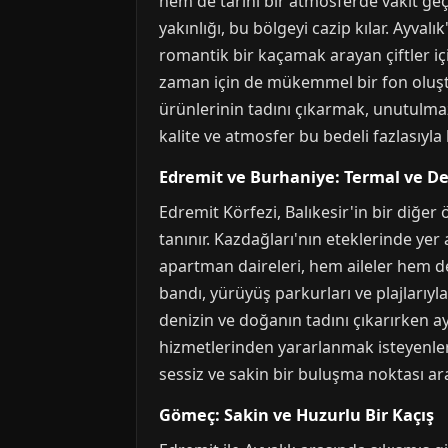
hem de tarihi bir atmosferde vakit geçi
yakınlığı, bu bölgeyi cazip kılar. Ayva
romantik bir kaçamak arayan çiftler için
zaman için de mükemmel bir fon oluşt
ürünlerinin tadını çıkarmak, unutulma
kalite ve atmosfer bu bedeli fazlasıyla
Edremit ve Burhaniye: Termal ve D
Edremit Körfezi, Balıkesir'in bir diğer
tanınır. Kazdağları'nın eteklerinde yer al
apartman daireleri, hem aileler hem de 
bandı, yürüyüş parkurları ve plajlarıyla
denizin ve doğanın tadını çıkarırken a
hizmetlerinden yararlanmak isteyenler i
sessiz ve sakin bir buluşma noktası ara
Gömeç: Sakin ve Huzurlu Bir Kaçış