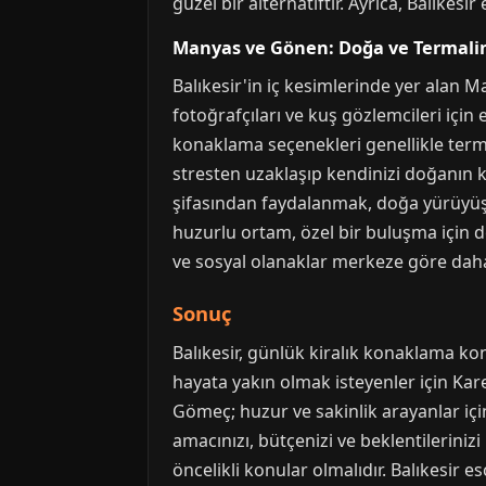
güzel bir alternatiftir. Ayrıca, Balıkes
Manyas ve Gönen: Doğa ve Termalin
Balıkesir'in iç kesimlerinde yer alan 
fotoğrafçıları ve kuş gözlemcileri için 
konaklama seçenekleri genellikle termal
stresten uzaklaşıp kendinizi doğanın 
şifasından faydalanmak, doğa yürüyüşle
huzurlu ortam, özel bir buluşma için d
ve sosyal olanaklar merkeze göre daha sı
Sonuç
Balıkesir, günlük kiralık konaklama ko
hayata yakın olmak isteyenler için Kare
Gömeç; huzur ve sakinlik arayanlar iç
amacınızı, bütçenizi ve beklentileriniz
öncelikli konular olmalıdır. Balıkesir