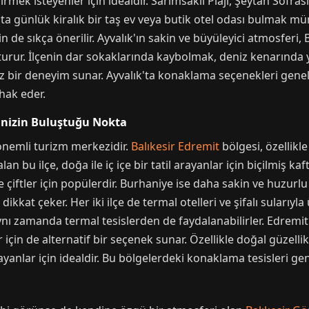
rmek isteyenler için idealdir. Sarımsaklı Plajı, Şeytan Sofra
lık'ta günlük kiralık bir taş ev veya butik otel odası bulmak
 de sıkça önerilir. Ayvalık'ın sakin ve büyüleyici atmosferi, Ba
urur. İlçenin dar sokaklarında kaybolmak, deniz kenarında
z bir deneyim sunar. Ayvalık'ta konaklama seçenekleri genel
 hak eder.
enizin Buluştuğu Nokta
 önemli turizm merkezidir.
Balıkesir Edremit
bölgesi, özellikl
an bu ilçe, doğa ile iç içe bir tatil arayanlar için biçilmiş kaf
çiftler için popülerdir. Burhaniye ise daha sakin ve huzurlu
 dikkat çeker. Her iki ilçe de termal otelleri ve şifalı sularıy
ynı zamanda termal tesislerden de faydalanabilirler. Edremit
çin de alternatif bir seçenek sunar. Özellikle doğal güzelli
yanlar için idealdir. Bu bölgelerdeki konaklama tesisleri gene