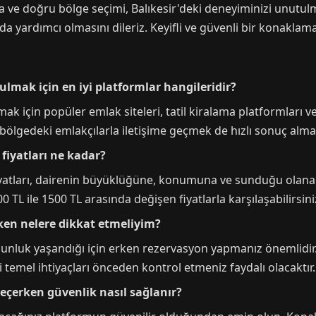
ma ve doğru bölge seçimi, Balıkesir'deki deneyiminizi unutulm
 yardımcı olmasını dileriz. Keyifli ve güvenli bir konaklama 
bulmak için en iyi platformlar hangileridir?
mak için popüler emlak siteleri, tatil kiralama platformları ve
n bölgedeki emlakçılarla iletişime geçmek de hızlı sonuç alman
 fiyatları ne kadar?
iyatları, dairenin büyüklüğüne, konumuna ve sunduğu olanakl
 TL ile 1500 TL arasında değişen fiyatlarla karşılaşabilirsini
rken nelere dikkat etmeliyim?
oğunluk yaşandığı için erken rezervasyon yapmanız önemlidi
i temel ihtiyaçları önceden kontrol etmeniz faydalı olacaktır.
 seçerken güvenlik nasıl sağlanır?