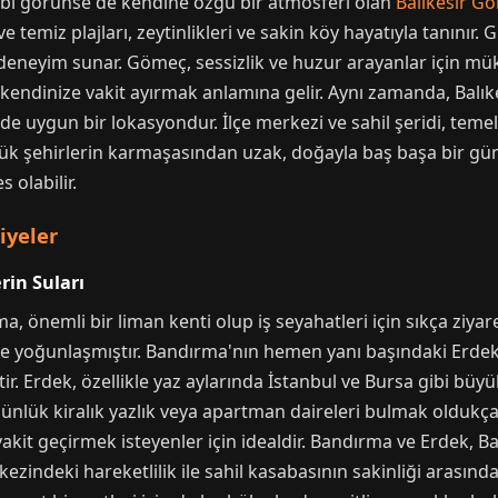
gibi görünse de kendine özgü bir atmosferi olan
Balıkesir G
ve temiz plajları, zeytinlikleri ve sakin köy hayatıyla tanınır.
deneyim sunar. Gömeç, sessizlik ve huzur arayanlar için m
ndinize vakit ayırmak anlamına gelir. Aynı zamanda, Balıkes
 uygun bir lokasyondur. İlçe merkezi ve sahil şeridi, temel 
üyük şehirlerin karmaşasından uzak, doğayla baş başa bir gü
 olabilir.
iyeler
in Suları
a, önemli bir liman kenti olup iş seyahatleri için sıkça ziyar
de yoğunlaşmıştır. Bandırma'nın hemen yanı başındaki Erdek
tir. Erdek, özellikle yaz aylarında İstanbul ve Bursa gibi büyük
ünlük kiralık yazlık veya apartman daireleri bulmak oldukça 
t geçirmek isteyenler için idealdir. Bandırma ve Erdek, Bal
rkezindeki hareketlilik ile sahil kasabasının sakinliği arasın