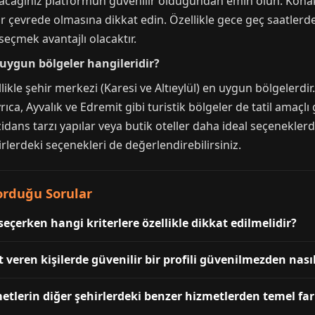
pacağınız platformun güvenilir olduğundan emin olun. Kona
ir çevrede olmasına dikkat edin. Özellikle gece geç saatlerd
seçmek avantajlı olacaktır.
n uygun bölgeler hangileridir?
llikle şehir merkezi (Karesi ve Altıeylül) en uygun bölgelerd
a, Ayvalık ve Edremit gibi turistik bölgeler de tatil amaçlı g
dans tarzı yapılar veya butik oteller daha ideal seçeneklerdi
irlerdeki seçenekleri de değerlendirebilirsiniz.
Sorduğu Sorular
seçerken hangi kriterlere özellikle dikkat edilmelidir?
 veren kişilerde güvenilir bir profili güvenilmezden nasıl
metlerin diğer şehirlerdeki benzer hizmetlerden temel far