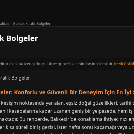
alıkesir Gunluk Kiralik Bolgeler
ik Bolgeler
editor ekibi bu icerigi dogruluk ve guncellik acisindan incelemistir.
Icerik Politi
geler: Konforlu ve Güvenli Bir Deneyim İçin En İyi
kesişim noktasında yer alan, eşsiz doğal güzellikleri, tarih
sahil kasabalarına kadar uzanan geniş bir yelpazede, hem iş
aktadır. Bu rehberde, Balıkesir'de konaklama ihtiyacınızı en 
r kısa süreli bir iş gezisi, ister hafta sonu kaçamağı veya uzun