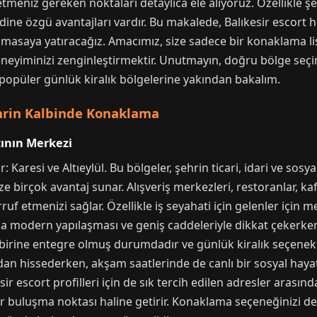
etmeniz gereken noktaları detaylıca ele alıyoruz. Özellikle 
dine özgü avantajları vardır. Bu makalede, Balıkesir escort
i masaya yatıracağız. Amacımız, size sadece bir konaklama 
 deneyiminizi zenginleştirmektir. Unutmayın, doğru bölge seçi
n popüler günlük kiralık bölgelerine yakından bakalım.
ehrin Kalbinde Konaklama
atının Merkezi
: Karesi ve Altıeylül. Bu bölgeler, şehrin ticari, idari ve sosya
 birçok avantaj sunar. Alışveriş merkezleri, restoranlar, ka
etmenizi sağlar. Özellikle iş seyahati için gelenler için me
ha modern yapılaşması ve geniş caddeleriyle dikkat çekerken,
rbirine entegre olmuş durumdadır ve günlük kiralık seçenekl
dan hissederken, akşam saatlerinde de canlı bir sosyal hayat
esir escort profilleri için de sık tercih edilen adresler aras
ir buluşma noktası haline getirir. Konaklama seçeneğinizi d