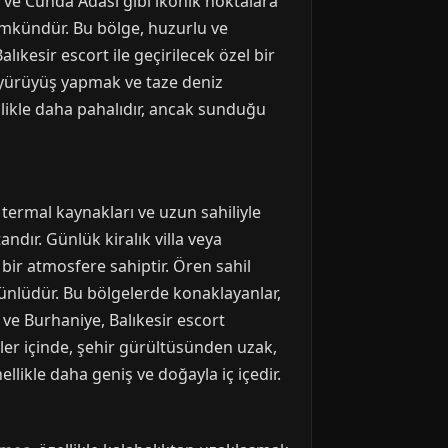
sı ve Cunda Adası gibi ikonik noktalara
 mümkündür. Bu bölge, huzurlu ve
lıkesir escort ile geçirilecek özel bir
 yürüyüş yapmak ve taze deniz
likle daha pahalıdır, ancak sunduğu
e termal kaynakları ve uzun sahiliyle
tandır. Günlük kiralık villa veya
 bir atmosfere sahiptir. Ören sahil
la ünlüdür. Bu bölgelerde konaklayanlar,
 ve Burhaniye, Balıkesir escort
kler içinde, şehir gürültüsünden uzak,
llikle daha geniş ve doğayla iç içedir.