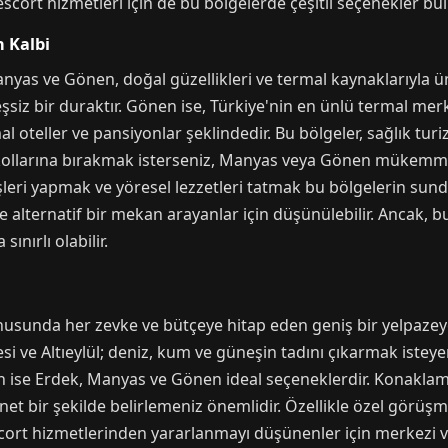
ir escort hizmetleri için de bu bölgelerde çeşitli seçenekler b
 Kalbi
Manyas ve Gönen, doğal güzellikleri ve termal kaynaklarıyla
eşsiz bir duraktır. Gönen ise, Türkiye'nin en ünlü termal merk
 oteller ve pansiyonlar şeklindedir. Bu bölgeler, sağlık turiz
kollarına bırakmak isterseniz, Manyas veya Gönen mükemmel 
ri yapmak ve yöresel lezzetleri tatmak bu bölgelerin sunduğ
e alternatif bir mekan arayanlar için düşünülebilir. Ancak,
nırlı olabilir.
nusunda her zevke ve bütçeye hitap eden geniş bir yelpazeye 
si ve Altıeylül; deniz, kum ve güneşin tadını çıkarmak isteye
in ise Erdek, Manyas ve Gönen ideal seçeneklerdir. Konaklam
i net bir şekilde belirlemeniz önemlidir. Özellikle özel görü
 escort hizmetlerinden yararlanmayı düşünenler için merkezi