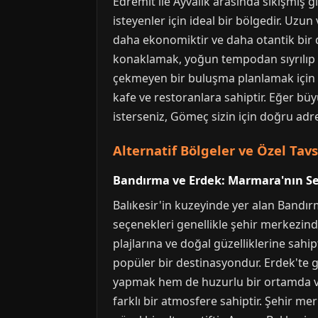
Edremit ile Ayvalık arasında sıkışmış 
isteyenler için ideal bir bölgedir. Uzun 
daha ekonomiktir ve daha otantik bir 
konaklamak, yoğun tempodan sıyrılıp ke
çekmeyen bir buluşma planlamak için de
kafe ve restoranlara sahiptir. Eğer b
isterseniz, Gömeç sizin için doğru adres
Alternatif Bölgeler ve Özel Tavs
Bandırma ve Erdek: Marmara'nın Ser
Balıkesir'in kuzeyinde yer alan Bandırm
seçenekleri genellikle şehir merkezin
plajlarına ve doğal güzelliklerine sahip
popüler bir destinasyondur. Erdek'te g
yapmak hem de huzurlu bir ortamda vaki
farklı bir atmosfere sahiptir. Şehir me