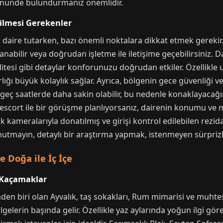
 önünde bulundurmanız önemlidir.
dilmesi Gerekenler
 daire tutarken, bazı önemli noktalara dikkat etmek gerekir. Ö
anabilir veya doğrudan işletme ile iletişime geçebilirsiniz. 
litesi gibi detaylar konforunuzu doğrudan etkiler. Özellikl
rlığı büyük kolaylık sağlar. Ayrıca, bölgenin gece güvenliği 
geç saatlerde daha sakin olabilir, bu nedenle konaklayacağı
escort ile bir görüşme planlıyorsanız, dairenin konumu ve 
ik kameralarıyla donatılmış ve girişi kontrol edilebilen rezida
nutmayın, detaylı bir araştırma yapmak, istenmeyen sürprizle
ve Doğa ile İç İçe
k Kaçamaklar
rinden biri olan Ayvalık, taş sokakları, Rum mimarisi ve muht
gelerin başında gelir. Özellikle yaz aylarında yoğun ilgi gör