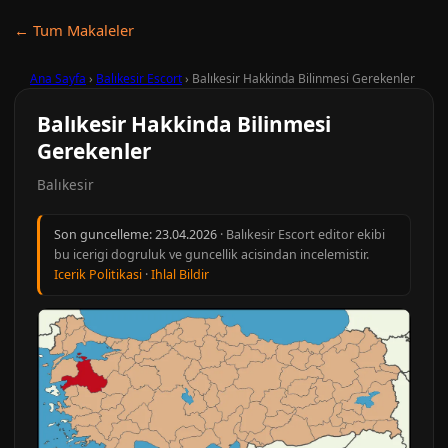
← Tum Makaleler
Ana Sayfa
›
Balıkesir Escort
›
Balıkesir Hakkinda Bilinmesi Gerekenler
Balıkesir Hakkinda Bilinmesi
Gerekenler
Balıkesir
Son guncelleme:
23.04.2026
· Balıkesir Escort editor ekibi
bu icerigi dogruluk ve guncellik acisindan incelemistir.
Icerik Politikasi
·
Ihlal Bildir