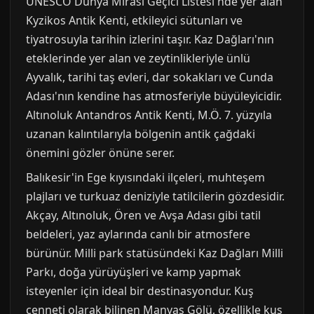
UNESCO Dünya Mirası Geçici Listesi'nde yer alan
Kyzikos Antik Kenti, etkileyici sütunları ve
tiyatrosuyla tarihin izlerini taşır. Kaz Dağları'nın
eteklerinde yer alan ve zeytinlikleriyle ünlü
Ayvalık, tarihi taş evleri, dar sokakları ve Cunda
Adası'nın kendine has atmosferiyle büyüleyicidir.
Altınoluk Antandros Antik Kenti, M.Ö. 7. yüzyıla
uzanan kalıntılarıyla bölgenin antik çağdaki
önemini gözler önüne serer.
Balıkesir'in Ege kıyısındaki ilçeleri, muhteşem
plajları ve turkuaz deniziyle tatilcilerin gözdesidir.
Akçay, Altınoluk, Ören ve Avşa Adası gibi tatil
beldeleri, yaz aylarında canlı bir atmosfere
bürünür. Milli park statüsündeki Kaz Dağları Milli
Parkı, doğa yürüyüşleri ve kamp yapmak
isteyenler için ideal bir destinasyondur. Kuş
cenneti olarak bilinen Manyas Gölü, özellikle kuş