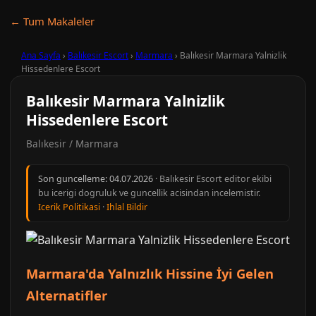
← Tum Makaleler
Ana Sayfa
›
Balıkesir Escort
›
Marmara
›
Balıkesir Marmara Yalnizlik
Hissedenlere Escort
Balıkesir Marmara Yalnizlik
Hissedenlere Escort
Balıkesir / Marmara
Son guncelleme:
04.07.2026
· Balıkesir Escort editor ekibi
bu icerigi dogruluk ve guncellik acisindan incelemistir.
Icerik Politikasi
·
Ihlal Bildir
Marmara'da Yalnızlık Hissine İyi Gelen
Alternatifler