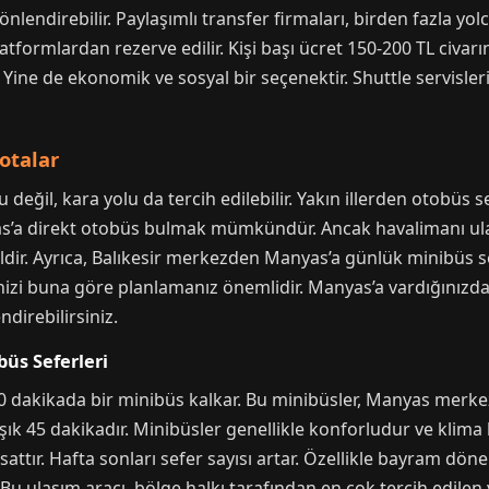
önlendirebilir. Paylaşımlı transfer firmaları, birden fazla yo
atformlardan rezerve edilir. Kişi başı ücret 150-200 TL civarı
. Yine de ekonomik ve sosyal bir seçenektir. Shuttle servisler
otalar
eğil, kara yolu da tercih edilebilir. Yakın illerden otobüs se
s’a direkt otobüs bulmak mümkündür. Ancak havalimanı ulaş
aldir. Ayrıca, Balıkesir merkezden Manyas’a günlük minibüs sef
nizi buna göre planlamanız önemlidir. Manyas’a vardığınızda i
direbilirsiniz.
üs Seferleri
0 dakikada bir minibüs kalkar. Bu minibüsler, Manyas merkez
şık 45 dakikadır. Minibüsler genellikle konforludur ve klima 
rsattır. Hafta sonları sefer sayısı artar. Özellikle bayram dö
 Bu ulaşım aracı, bölge halkı tarafından en çok tercih edilen