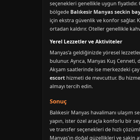
seçenekleri genellikle uygun fiyatlıdır.
bölgede
Balıkesir Manyas seckin ba
için ekstra güvenlik ve konfor sağla
ortadan kaldırır. Oteller genellikle kahv
Yerel Lezzetler ve Aktiviteler
Manyas’a geldiğinizde yöresel lezzetle
bulunur. Ayrıca, Manyas Kuş Cenneti, doğ
Akşam saatlerinde ise merkezdeki çay b
escort
hizmeti de mevcuttur. Bu hizmet
almayı tercih edin.
Sonuç
Balıkesir Manyas havalimanı ulaşım seçe
yapın, ister özel araçla konforlu bir 
ve transfer seçenekleri de hızlı çözü
Manyas’ın doğal güzellikleri ve sakin