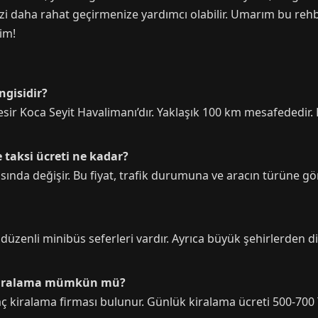
nizi daha rahat geçirmenize yardımcı olabilir. Umarım bu reh
rim!
ngisidir?
kesir Koca Seyit Havalimanı’dır. Yaklaşık 100 km mesafededi
taksi ücreti ne kadar?
sında değişir. Bu fiyat, trafik durumuna ve aracın türüne göre
düzenli minibüs seferleri vardır. Ayrıca büyük şehirlerden di
 kiralama mümkün mü?
aç kiralama firması bulunur. Günlük kiralama ücreti 500-700 