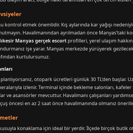
vsiyeler
kontrol etmek önemlidir. Kış aylarında kar yağışı nedeniyle 
ı unutmayın. Havalimanından ayrılmadan önce Manyas’taki kon
lıkesir Manyas gerçek escort
profilleri, yerel ulaşım hakkın
undurmanız işe yarar. Manyas merkezde yürüyerek gezilecek
fından kurtulursunuz.
nları
lanlıyorsanız, otopark ücretleri günlük 30 TL’den başlar. Uzun
alarıyla izlenir. Terminal içinde bekleme salonları, kafeler 
palar ve asansörler mevcuttur. Havalimanı çalışanları yardım
çuş öncesi en az 2 saat önce havalimanında olmanız önerilir
zmetler
okusuyla konaklama için ideal bir yerdir. İlçede birçok butik