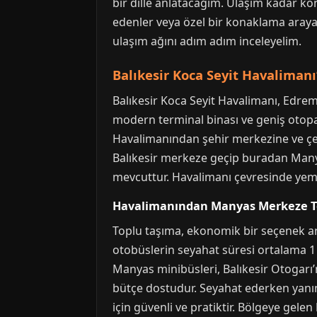
bir dille anlatacağım. Ulaşım kadar kon
edenler veya özel bir konaklama araya
ulaşım ağını adım adım inceleyelim.
Balıkesir Koca Seyit Havalimanı
Balıkesir Koca Seyit Havalimanı, Edre
modern terminal binası ve geniş otopar
Havalimanından şehir merkezine ve çevr
Balıkesir merkeze geçip buradan Manyas
mevcuttur. Havalimanı çevresinde yemek
Havalimanından Manyas Merkeze T
Toplu taşıma, ekonomik bir seçenek ara
otobüslerin seyahat süresi ortalama 1
Manyas minibüsleri, Balıkesir Otogarı’n
bütçe dostudur. Seyahat ederken yanınız
için güvenli ve pratiktir. Bölgeye gelen