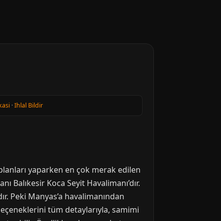
kasi
·
Ihlal Bildir
t planları yaparken en çok merak edilen
ı Balıkesir Koca Seyit Havalimanı’dır.
ıdır. Peki Manyas’a havalimanından
 seçeneklerini tüm detaylarıyla, samimi