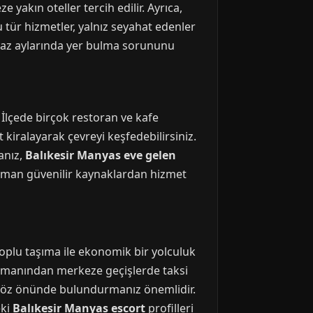
 yakın oteller tercih edilir. Ayrıca,
u tür hizmetler, yalnız seyahat edenler
yaz aylarında yer bulma sorununu
 İlçede birçok restoran ve kafe
t kiralayarak çevreyi keşfedebilirsiniz.
anız,
Balıkesir Manyas eve gelen
 zaman güvenilir kaynaklardan hizmet
toplu taşıma ile ekonomik bir yolculuk
alimanından merkeze geçişlerde taksi
i göz önünde bulundurmanız önemlidir.
eki
Balıkesir Manyas escort
profilleri