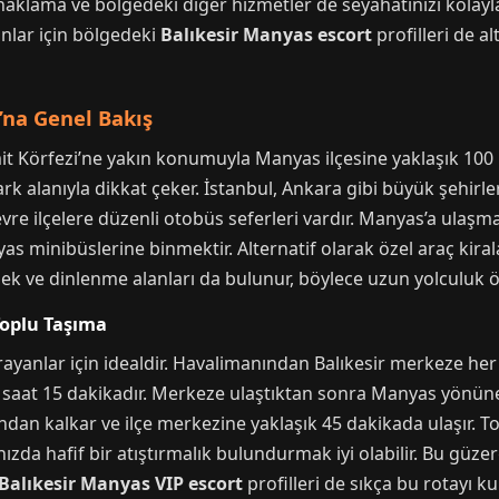
aklama ve bölgedeki diğer hizmetler de seyahatinizi kolaylaşt
nlar için bölgedeki
Balıkesir Manyas escort
profilleri de al
’na Genel Bakış
mit Körfezi’ne yakın konumuyla Manyas ilçesine yaklaşık 100
k alanıyla dikkat çeker. İstanbul, Ankara gibi büyük şehirle
e ilçelere düzenli otobüs seferleri vardır. Manyas’a ulaşma
 minibüslerine binmektir. Alternatif olarak özel araç kira
 ve dinlenme alanları da bulunur, böylece uzun yolculuk önc
oplu Taşıma
yanlar için idealdir. Havalimanından Balıkesir merkeze her 
 saat 15 dakikadır. Merkeze ulaştıktan sonra Manyas yönüne 
dan kalkar ve ilçe merkezine yaklaşık 45 dakikada ulaşır. To
da hafif bir atıştırmalık bulundurmak iyi olabilir. Bu güzer
Balıkesir Manyas VIP escort
profilleri de sıkça bu rotayı kul