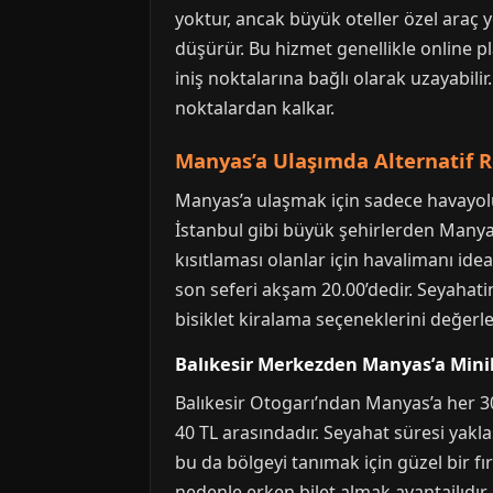
yoktur, ancak büyük oteller özel araç y
düşürür. Bu hizmet genellikle online pl
iniş noktalarına bağlı olarak uzayabilir
noktalardan kalkar.
Manyas’a Ulaşımda Alternatif R
Manyas’a ulaşmak için sadece havayolu d
İstanbul gibi büyük şehirlerden Manya
kısıtlaması olanlar için havalimanı ide
son seferi akşam 20.00’dedir. Seyahati
bisiklet kiralama seçeneklerini değerlen
Balıkesir Merkezden Manyas’a Minib
Balıkesir Otogarı’ndan Manyas’a her 3
40 TL arasındadır. Seyahat süresi yakla
bu da bölgeyi tanımak için güzel bir fı
nedenle erken bilet almak avantajlıdır.