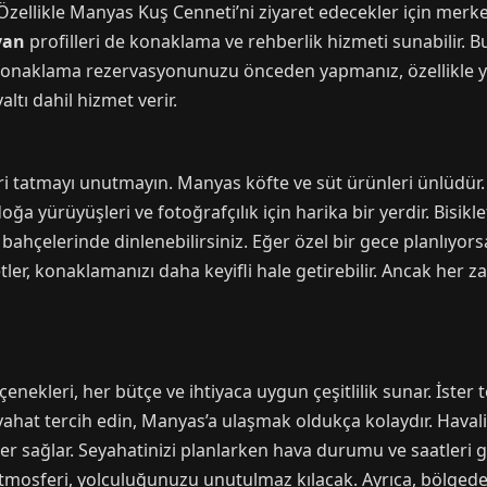
 Özellikle Manyas Kuş Cenneti’ni ziyaret edecekler için merkeze
yan
profilleri de konaklama ve rehberlik hizmeti sunabilir. B
r. Konaklama rezervasyonunuzu önceden yapmanız, özellikle 
altı dahil hizmet verir.
ri tatmayı unutmayın. Manyas köfte ve süt ürünleri ünlüdür.
a yürüyüşleri ve fotoğrafçılık için harika bir yerdir. Bisikle
ahçelerinde dinlenebilirsiniz. Eğer özel bir gece planlıyors
ler, konaklamanızı daha keyifli hale getirebilir. Ancak her
nekleri, her bütçe ve ihtiyaca uygun çeşitlilik sunar. İster 
seyahat tercih edin, Manyas’a ulaşmak oldukça kolaydır. Hav
mler sağlar. Seyahatinizi planlarken hava durumu ve saatler
 atmosferi, yolculuğunuzu unutulmaz kılacak. Ayrıca, bölged