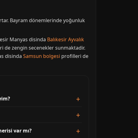
 artar. Bayram dönemlerinde yoğunluk
kesir Manyas disinda
Balıkesir Ayvalık
eri de zengin secenekler sunmaktadir.
as disinda
Samsun bolgesi
profilleri de
yim?
erisi var mı?