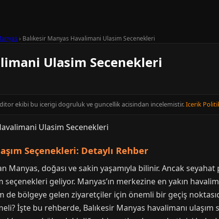
anyas
›
Balıkesir Manyas Havalimani Ulasim Secenekleri
limani Ulasim Secenekleri
editor ekibi bu icerigi dogruluk ve guncellik acisindan incelemistir.
Icerik Politi
aşım Seçenekleri: Detaylı Rehber
olan Manyas, doğası ve sakin yaşamıyla bilinir. Ancak seyaha
seçenekleri geliyor. Manyas’ın merkezine en yakın havaliman
m de bölgeye gelen ziyaretçiler için önemli bir geçiş noktas
ilmeli? İşte bu rehberde, Balıkesir Manyas havalimanı ulaşım