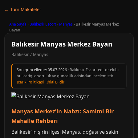
← Tum Makaleler
Ana Sayfa
›
Balıkesir Escort
›
Manyas
›
Balıkesir Manyas Merkez
Bayan
Balıkesir Manyas Merkez Bayan
Balıkesir / Manyas
Son guncelleme:
05.07.2026
· Balıkesir Escort editor ekibi
bu icerigi dogruluk ve guncellik acisindan incelemistir.
Icerik Politikasi
·
Ihlal Bildir
Manyas Merkez’in Nabzı: Samimi Bir
Mahalle Rehberi
Balıkesir’in şirin ilçesi Manyas, doğası ve sakin