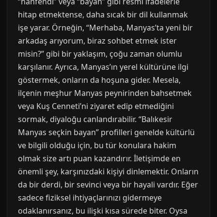
“hanfendi” veya “bayan” gibi resmi ifadelerle
hitap etmektense, daha sıcak bir dil kullanmak
işe yarar. Örneğin, “Merhaba, Manyas’ta yeni bir
arkadaş arıyorum, biraz sohbet etmek ister
misin?” gibi bir yaklaşım, çoğu zaman olumlu
karşılanır. Ayrıca, Manyas’ın yerel kültürüne ilgi
göstermek, onların da hoşuna gider. Mesela,
ilçenin meşhur Manyas peynirinden bahsetmek
veya Kuş Cenneti’ni ziyaret edip etmediğini
sormak, diyaloğu canlandırabilir. “Balıkesir
Manyas seçkin bayan” profilleri genelde kültürlü
ve bilgili olduğu için, bu tür konulara hakim
olmak size artı puan kazandırır. İletişimde en
önemli şey, karşınızdaki kişiyi dinlemektir. Onların
da bir derdi, bir sevinci veya bir hayali vardır. Eğer
sadece fiziksel ihtiyaçlarınızı gidermeye
odaklanırsanız, bu ilişki kısa sürede biter. Oysa