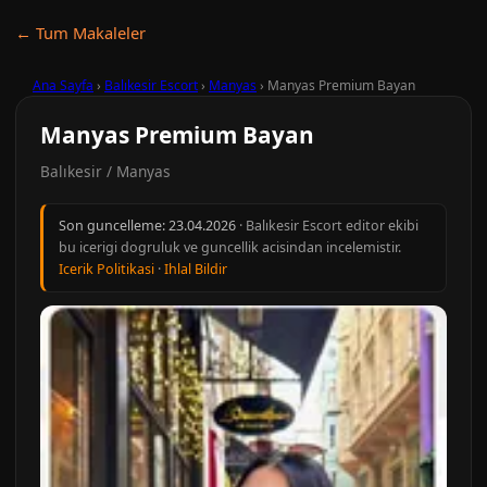
← Tum Makaleler
Ana Sayfa
›
Balıkesir Escort
›
Manyas
›
Manyas Premium Bayan
Manyas Premium Bayan
Balıkesir / Manyas
Son guncelleme:
23.04.2026
· Balıkesir Escort editor ekibi
bu icerigi dogruluk ve guncellik acisindan incelemistir.
Icerik Politikasi
·
Ihlal Bildir