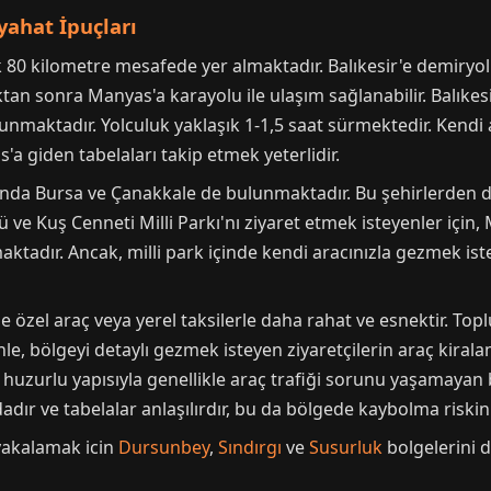
ahat İpuçları
k 80 kilometre mesafede yer almaktadır. Balıkesir'e demiryol
tan sonra Manyas'a karayolu ile ulaşım sağlanabilir. Balıke
unmaktadır. Yolculuk yaklaşık 1-1,5 saat sürmektedir. Kendi 
a giden tabelaları takip etmek yeterlidir.
nda Bursa ve Çanakkale de bulunmaktadır. Bu şehirlerden d
 ve Kuş Cenneti Milli Parkı'nı ziyaret etmek isteyenler için
ktadır. Ancak, milli park içinde kendi aracınızla gezmek is
özel araç veya yerel taksilerle daha rahat ve esnektir. Toplu
enle, bölgeyi detaylı gezmek isteyen ziyaretçilerin araç kiral
huzurlu yapısıyla genellikle araç trafiği sorunu yaşamayan bi
dadır ve tabelalar anlaşılırdır, bu da bölgede kaybolma riskini
yakalamak icin
Dursunbey
,
Sındırgı
ve
Susurluk
bolgelerini de