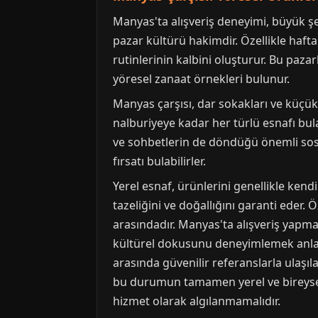
Manyas'ta alışveriş deneyimi, büyük şe
pazar kültürü hakimdir. Özellikle hafta
rutinlerinin kalbini oluşturur. Bu paz
yöresel zanaat örnekleri bulunur.
Manyas çarşısı, dar sokakları ve küçü
nalburiyeye kadar her türlü esnafı bula
ve sohbetlerin de döndüğü önemli sosya
fırsatı bulabilirler.
Yerel esnaf, ürünlerini genellikle kend
tazeliğini ve doğallığını garanti eder.
arasındadır. Manyas'ta alışveriş yapm
kültürel dokusunu deneyimlemek anlamın
arasında güvenilir referanslarla ulaşıl
bu durumun tamamen yerel ve bireysel il
hizmet olarak algılanmamalıdır.