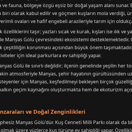
ve fauna, bölgeye özgü eşsiz bir doğal yaşam alanı sunar. B
biri olarak kabul edilir ve göçmen kuşların mola verdiği, ür
rimli ovaları ve hafif engebeli arazileriyle tarım için oldukça 
özelliklerini taşır; yazları sıcak ve kurak, kışları ise ılık ve y
likle Manyas Gölü çevresindeki ekosistemi desteklemektedir. 
jik çeşitliliğin korunması açısından büyük önem taşımaktadır
viteler için ideal parkurlara ev sahipliği yapar.
yas Gölü ile sınırlı değildir; ilçenin genelinde yeşilin her 
sakin atmosferiyle Manyas, şehir hayatının gürültüsünden uz
 isteyenler için Manyas, keşfedilmeyi bekleyen birçok güzell
halkın geçim kaynağını oluşturmakta hem de ekoturizm açıs
zaraları ve Doğal Zenginlikleri
phesiz Manyas Gölü'dür. Kuş Cenneti Milli Parkı olarak da bil
r olmak üzere yüzlerce kuş türüne ev sahipliği yapar. Özellik