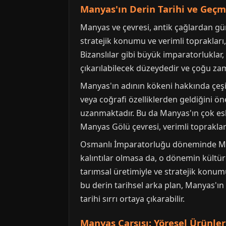
Manyas'ın Derin Tarihi ve Geçm
Manyas ve çevresi, antik çağlardan gün
stratejik konumu ve verimli toprakları, 
Bizanslılar gibi büyük imparatorluklar, 
çıkarılabilecek düzeydedir ve çoğu za
Manyas'ın adının kökeni hakkında çeşi
veya coğrafi özelliklerden geldiğini ön
uzanmaktadır. Bu da Manyas'ın çok eski
Manyas Gölü çevresi, verimli toprakla
Osmanlı İmparatorluğu döneminde Many
kalıntılar olmasa da, o dönemin kültür
tarımsal üretimiyle ve stratejik konu
bu derin tarihsel arka plan, Manyas'ın 
tarihi sırrı ortaya çıkarabilir.
Manyas Çarşısı: Yöresel Ürünler