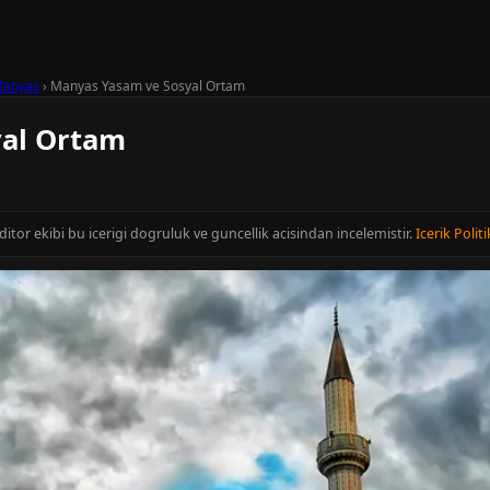
anyas
›
Manyas Yasam ve Sosyal Ortam
al Ortam
editor ekibi bu icerigi dogruluk ve guncellik acisindan incelemistir.
Icerik Politi