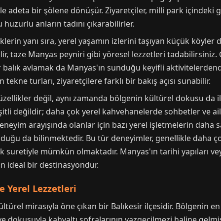
le adeta bir şölene dönüşür. Ziyaretçiler, milli park içindeki
huzurlu anların tadını çıkarabilirler.
lerin yanı sıra, yerel yaşamın izlerini taşıyan küçük köyler
r, taze Manyas peyniri gibi yöresel lezzetleri tadabilirsiniz.
balık avlamak da Manyas'ın sunduğu keyifli aktivitelerdendir.
tekne turları, ziyaretçilere farklı bir bakış açısı sunabilir.
zellikler değil, aynı zamanda bölgenin kültürel dokusu da ilg
itli değildir; daha çok yerel kahvehanelerde sohbetler ve aile
deneyim arayışında olanlar için bazı yerel işletmelerin daha 
nduğu da bilinmektedir. Bu tür deneyimler, genellikle daha ç
ak suretiyle mümkün olmaktadır. Manyas'ın tarihi yapıları vey
in ideal bir destinasyondur.
 Yerel Lezzetleri
türel mirasıyla öne çıkan bir Balıkesir ilçesidir. Bölgenin en
 ve dokusuyla kahvaltı sofralarının vazgeçilmezi haline gelmiş