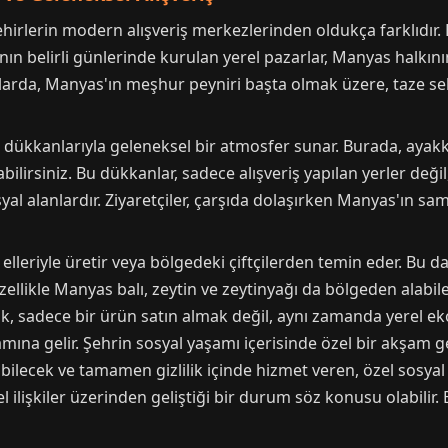
hirlerin modern alışveriş merkezlerinden oldukça farklıdır.
nın belirli günlerinde kurulan yerel pazarlar, Manyas halkını
arlarda, Manyas'ın meşhur peyniri başta olmak üzere, taze se
k dükkanlarıyla geleneksel bir atmosfer sunar. Burada, ayak
bilirsiniz. Bu dükkanlar, sadece alışveriş yapılan yerler deği
l alanlardır. Ziyaretçiler, çarşıda dolaşırken Manyas'ın sam
i elleriyle üretir veya bölgedeki çiftçilerden temin eder. Bu 
 Özellikle Manyas balı, zeytin ve zeytinyağı da bölgeden alabi
ak, sadece bir ürün satın almak değil, aynı zamanda yerel 
a gelir. Şehrin sosyal yaşamı içerisinde özel bir akşam geç
abilecek ve tamamen gizlilik içinde hizmet veren, özel sosya
işkiler üzerinden geliştiği bir durum söz konusu olabilir. Bu