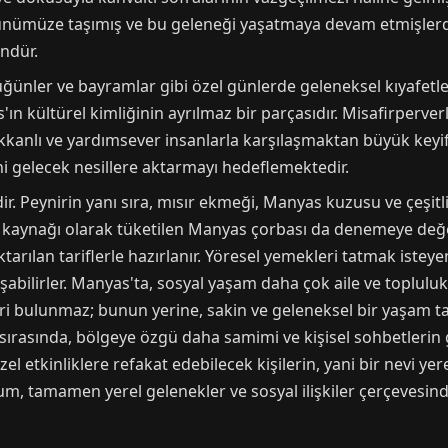
günümüze taşımış ve bu geleneği yaşatmaya devam etmişlerdi
ndür.
düğünler ve bayramlar gibi özel günlerde geleneksel kıyafetle
'ın kültürel kimliğinin ayrılmaz bir parçasıdır. Misafirperver
ıcakkanlı ve yardımsever insanlarla karşılaşmaktan büyük keyif 
ini gelecek nesillere aktarmayı hedeflemektedir.
. Peynirin yanı sıra, mısır ekmeği, Manyas kuzusu ve çeşitli
ifa kaynağı olarak tüketilen Manyas çorbası da denemeye değe
ktarılan tariflerle hazırlanır. Yöresel yemekleri tatmak istey
şabilirler. Manyas'ta, sosyal yaşam daha çok aile ve topluluk 
ri bulunmaz; bunun yerine, sakin ve geleneksel bir yaşam tar
r sırasında, bölgeye özgü daha samimi ve kişisel sohbetlerin
el etkinliklere refakat edebilecek kişilerin, yani bir nevi yer
, tamamen yerel gelenekler ve sosyal ilişkiler çerçevesinde