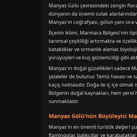
Manyas Gölü çevresindeki zengin flora 
dünyanın da önemli sulak alanlarından 
Manyas'ın coğrafyası, gölün yanı sıra ve
İlçenin iklimi, Marmara Bölgesi'nin tipik 
tarımsal çeşitliliği artırmakta ve özel
bataklıklar ve ormanlık alanlar, biyolo
yürüyüşleri ve kuş gözlemciliği gibi akti
Manyas'ın doğal güzellikleri sadece Man
şelaleler de bulunur. Temiz havası ve 
kaçış noktasıdır. Doğa ile iç içe olmak
Bölgenin doğal kaynakları, hem yerel 
sunmaktadır.
Manyas Gölü'nün Büyüleyici Man
Manyas'ın en önemli turistik değeri şü
flamingolar, balıkçıllar ve karabatakla