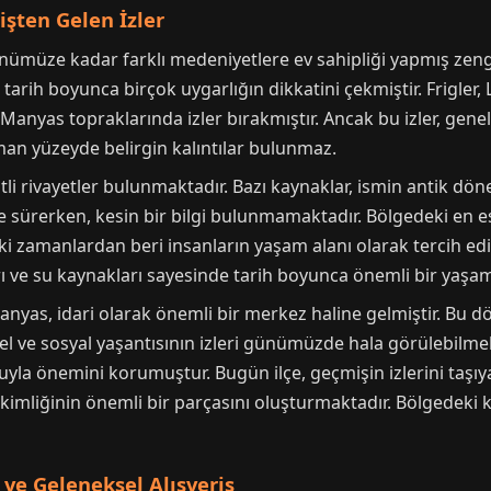
işten Gelen İzler
ümüze kadar farklı medeniyetlere ev sahipliği yapmış zengin
tarih boyunca birçok uygarlığın dikkatini çekmiştir. Frigler, Li
Manyas topraklarında izler bırakmıştır. Ancak bu izler, genell
man yüzeyde belirgin kalıntılar bulunmaz.
tli rivayetler bulunmaktadır. Bazı kaynaklar, ismin antik 
e sürerken, kesin bir bilgi bulunmamaktadır. Bölgedeki en es
 zamanlardan beri insanların yaşam alanı olarak tercih edil
rı ve su kaynakları sayesinde tarih boyunca önemli bir yaşa
as, idari olarak önemli bir merkez haline gelmiştir. Bu d
el ve sosyal yaşantısının izleri günümüzde hala görülebilmek
muyla önemini korumuştur. Bugün ilçe, geçmişin izlerini taş
kimliğinin önemli bir parçasını oluşturmaktadır. Bölgedeki k
 ve Geleneksel Alışveriş