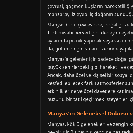
çevresi, göçmen kuşların hareketliliğiy
manzarayı izleyebilir, doğanın sunduğu 
Manyas Gölü çevresinde, doğal güzellik
Türk misafirperverliğini deneyimleyebili
aylarında piknik yapmak veya sakin bir 
da, gölün dingin suları üzerinde yapılan 
Manyas'a gelenler için sadece doğal gü
büyük şehirlerdeki gibi hareketli ve çeş
Ancak, daha özel ve kişisel bir sosyal 
keşfedilebilecek farklı atmosferler su
etkinliklerine ve özel davetlere katılm
huzurlu bir tatil geçirmek isteyenler iç
Manyas'ın Geleneksel Dokusu ve
Manyas, köklü gelenekleri ve zengin kül
peyniridir. Bu peynir, kendine has tadı