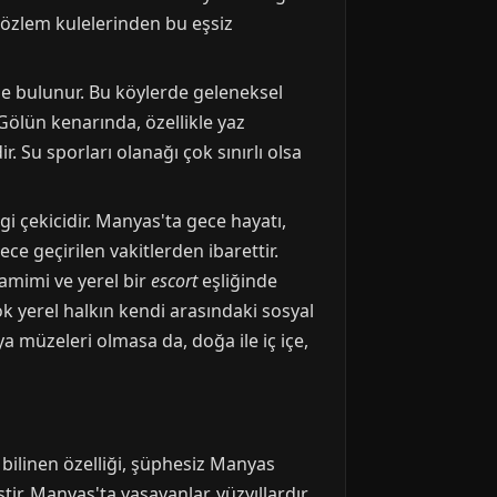
 gözlem kulelerinden bu eşsiz
 de bulunur. Bu köylerde geleneksel
 Gölün kenarında, özellikle yaz
 Su sporları olanağı çok sınırlı olsa
i çekicidir. Manyas'ta gece hayatı,
ce geçirilen vakitlerden ibarettir.
samimi ve yerel bir
escort
eşliğinde
ok yerel halkın kendi arasındaki sosyal
a müzeleri olmasa da, doğa ile iç içe,
 bilinen özelliği, şüphesiz Manyas
tir. Manyas'ta yaşayanlar, yüzyıllardır