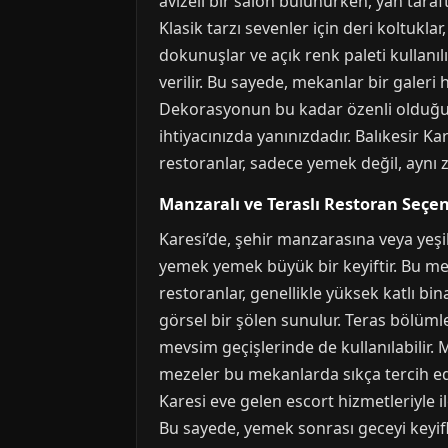
avizeli bir salon bulunurken, yan taraft
Klasik tarzı sevenler için deri koltuklar
dokunuşlar ve açık renk paleti kullanılı
verilir. Bu sayede, mekanlar bir galeri h
Dekorasyonun bu kadar özenli olduğu mek
ihtiyacınızda yanınızdadır. Balıkesir K
restoranlar, sadece yemek değil, aynı
Manzaralı ve Teraslı Restoran Seçen
Karesi’de, şehir manzarasına veya yeşi
yemek yemek büyük bir keyiftir. Bu mek
restoranlar, genellikle yüksek katlı bi
görsel bir şölen sunulur. Teras bölümle
mevsim geçişlerinde de kullanılabilir. M
mezeler bu mekanlarda sıkça tercih edili
Karesi eve gelen escort hizmetleriyle i
Bu sayede, yemek sonrası geceyi keyifl