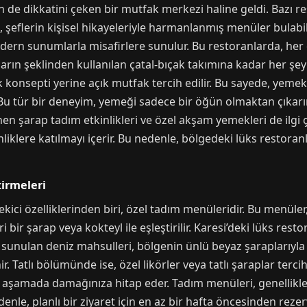
in de dikkatini çeken bir mutfak merkezi haline geldi. Bazı re
da, şeflerin kişisel hikayeleriyle harmanlanmış menüler bulabi
modern sunumlarla misafirlere sunulur. Bu restoranlarda, he
n şeklinden kullanılan çatal-bıçak takımına kadar her şey bi
konsepti yerine açık mutfak tercih edilir. Bu sayede, yemekler
. Bu tür bir deneyim, yemeği sadece bir öğün olmaktan çıkar
en şarap tadım etkinlikleri ve özel akşam yemekleri de ilgi ç
inliklere katılmayı içerir. Bu nedenle, bölgedeki lüks restora
tirmeleri
kici özelliklerinden biri, özel tadım menüleridir. Bu menüler, 
bir şarap veya kokteyl ile eşleştirilir. Karesi’deki lüks resto
sunulan deniz mahsulleri, bölgenin ünlü beyaz şaraplarıyla
. Tatlı bölümünde ise, özel likörler veya tatlı şaraplar tercih 
er aşamada damağınıza hitap eder. Tadım menüleri, genellikl
nedenle, planlı bir ziyaret için en az bir hafta öncesinden rez