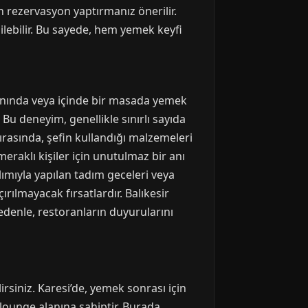
n rezervasyon yaptırmanız önerilir.
edilebilir. Bu sayede, hem yemek keyfi
yanında veya içinde bir masada yemek
. Bu deneyim, genellikle sınırlı sayıda
sırasında, şefin kullandığı malzemeleri
meraklı kişiler için unutulmaz bir anı
lımıyla yapılan tadım geceleri veya
rılmayacak fırsatlardır. Balıkesir
nedenle, restoranların duyurularını
rsiniz. Karesi’de, yemek sonrası için
lounge alanına sahiptir. Burada,