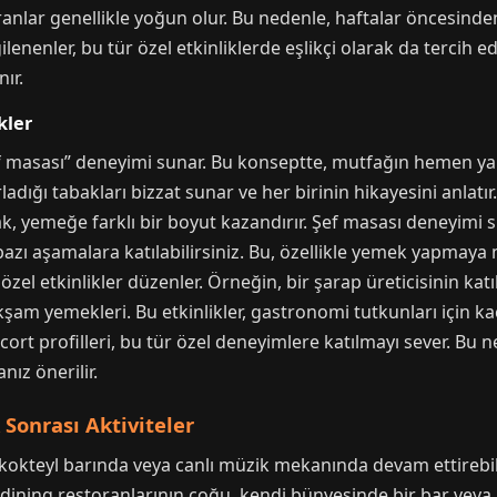
oranlar genellikle yoğun olur. Bu nedenle, haftalar öncesinde
gilenenler, bu tür özel etkinliklerde eşlikçi olarak da tercih 
ır.
kler
“şef masası” deneyimi sunar. Bu konseptte, mutfağın hemen 
ırladığı tabakları bizzat sunar ve her birinin hikayesini anlatır
cak, yemeğe farklı bir boyut kazandırır. Şef masası deneyimi 
 bazı aşamalara katılabilirsiniz. Bu, özellikle yemek yapmaya 
zel etkinlikler düzenler. Örneğin, bir şarap üreticisinin katı
şam yemekleri. Bu etkinlikler, gastronomi tutkunları için kaçı
scort profilleri, bu tür özel deneyimlere katılmayı sever. Bu 
ız önerilir.
Sonrası Aktiviteler
kokteyl barında veya canlı müzik mekanında devam ettirebili
e dining restoranlarının çoğu, kendi bünyesinde bir bar veya 