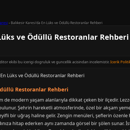
aresi
›
Balıkesir Karesi'da En Lüks ve Ödüllü Restoranlar Rehberi
 Lüks ve Ödüllü Restoranlar Rehberi
editor ekibi bu icerigi dogruluk ve guncellik acisindan incelemistir.
Icerik Politi
Ödüllü Restoranlar Rehberi
m de modern yaşam alanlarıyla dikkat çeken bir ilçedir. Lezze
lunur. Şehrin hareketli atmosferinde, özel bir akşam yemeği
fli bir uğraş haline gelir. Zengin menüleri, şeflerin özenle
nıza hitap ederken aynı zamanda görsel bir şölen sunar. İst