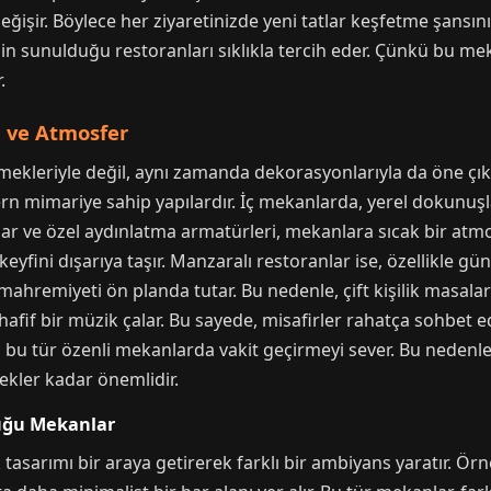
işir. Böylece her ziyaretinizde yeni tatlar keşfetme şansınız 
nin sunulduğu restoranları sıklıkla tercih eder. Çünkü bu m
.
 ve Atmosfer
mekleriyle değil, aynı zamanda dekorasyonlarıyla da öne çıka
mimariye sahip yapılardır. İç mekanlarda, yerel dokunuşlarl
lar ve özel aydınlatma armatürleri, mekanlara sıcak bir atmos
eyfini dışarıya taşır. Manzaralı restoranlar ise, özellikle 
ahremiyeti ön planda tutar. Bu nedenle, çift kişilik masalar v
afif bir müzik çalar. Bu sayede, misafirler rahatça sohbet ede
ri, bu tür özenli mekanlarda vakit geçirmeyi sever. Bu neden
kler kadar önemlidir.
uğu Mekanlar
 tasarımı bir araya getirerek farklı bir ambiyans yaratır. Ör