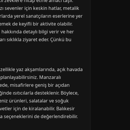
klı zevklere hitap etme amacı taşır.
zı sevenler için keskin hatlar, metalik
rlarda yerel sanatçıların eserlerine yer
ek de keyifli bir aktivite olabilir.
hakkında detaylı bilgi verir ve her
rı sıklıkla ziyaret eder. Çünkü bu
Özellikle yaz akşamlarında, açık havada
lanlayabilirsiniz. Manzaralı
ede, misafirlere geniş bir açıdan
nde ısıtıcılarla desteklenir. Böylece,
eniz ürünleri, salatalar ve soğuk
tler için de kiralanabilir. Balıkesir
a seçeneklerini de değerlendirebilir.