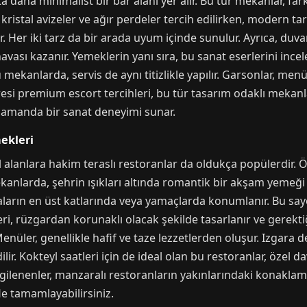
a daha minimalist bir bar alanı yer alır. Bu tür mekanlar, far
, kristal avizeler ve ağır perdeler tercih edilirken, modern tar
r. Her iki tarz da bir arada uyum içinde sunulur. Ayrıca, duva
avası kazanır. Yemeklerin yanı sıra, bu sanat eserlerini incelem
anlarda, servis de aynı titizlikle yapılır. Garsonlar, menü 
aresi premium escort tercihleri, bu tür tasarım odaklı mekanla
 zamanda bir sanat deneyimi sunar.
ekleri
l alanlara hakim teraslı restoranlar da oldukça popülerdir. 
anlarda, şehrin ışıkları altında romantik bir akşam yemeği p
naların en üst katlarında veya yamaçlarda konumlanır. Bu say
ri, rüzgardan korunaklı olacak şekilde tasarlanır ve gerektiği
enüler, genellikle hafif ve taze lezzetlerden oluşur. Izgara d
r. Kokteyl saatleri için de ideal olan bu restoranlar, özel dave
lgilenenler, manzaralı restoranların yakınlarındaki konaklam
e tamamlayabilirsiniz.