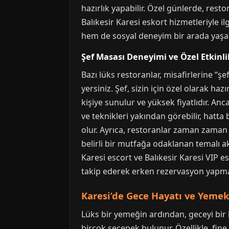
hazırlık yapabilir. Özel günlerde, rest
Balıkesir Karesi eskort hizmetleriyle il
hem de sosyal deneyim bir arada yaşan
Şef Masası Deneyimi ve Özel Etkinli
Bazı lüks restoranlar, misafirlerine 
yersiniz. Şef, sizin için özel olarak haz
kişiye sunulur ve yüksek fiyatlıdır. An
ve teknikleri yakından görebilir, hatta
olur. Ayrıca, restoranlar zaman zaman ö
belirli bir mutfağa odaklanan temalı ak
Karesi escort ve Balıkesir Karesi VIP e
takip ederek erken rezervasyon yapman
Karesi’de Gece Hayatı ve Yemek 
Lüks bir yemeğin ardından, geceyi bir 
birçok seçenek bulunur. Özellikle, fin