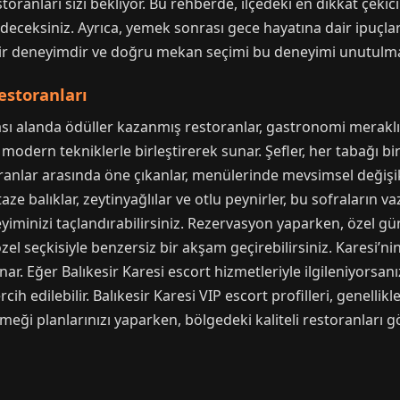
storanları sizi bekliyor. Bu rehberde, ilçedeki en dikkat çekici
deceksiniz. Ayrıca, yemek sonrası gece hayatına dair ipuçlar
ir deneyimdir ve doğru mekan seçimi bu deneyimi unutulmaz
estoranları
rası alanda ödüller kazanmış restoranlar, gastronomi meraklıl
 modern tekniklerle birleştirerek sunar. Şefler, her tabağı b
toranlar arasında öne çıkanlar, menülerinde mevsimsel değişik
 balıklar, zeytinyağlılar ve otlu peynirler, bu sofraların vaz
minizi taçlandırabilirsiniz. Rezervasyon yaparken, özel gü
el seçkisiyle benzersiz bir akşam geçirebilirsiniz. Karesi’
ar. Eğer Balıkesir Karesi escort hizmetleriyle ilgileniyorsan
ih edilebilir. Balıkesir Karesi VIP escort profilleri, genellikl
meği planlarınızı yaparken, bölgedeki kaliteli restoranları
i