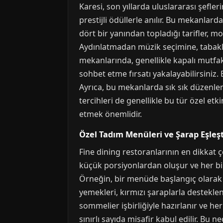
Karesi, son yıllarda uluslararası şefler
prestijli ödüllerle anılır. Bu mekanlar
dört bir yanından topladığı tarifler, 
Aydınlatmadan müzik seçimine, tabakları
mekanlarında, genellikle kapalı mutfak 
sohbet etme fırsatı yakalayabilirsiniz
Ayrıca, bu mekanlarda sık sık düzenlen
tercihleri de genellikle bu tür özel etk
etmek önemlidir.
Özel Tadım Menüleri ve Şarap Eşleş
Fine dining restoranlarının en dikkat çe
küçük porsiyonlardan oluşur ve her biri 
Örneğin, bir menüde başlangıç olarak 
yemekleri, kırmızı şaraplarla desteklenir
sommelier işbirliğiyle hazırlanır ve h
sınırlı sayıda misafir kabul edilir. Bu 