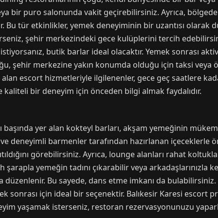
ya bir puro salonunda vakit geçirebilirsiniz. Ayrıca, bölged
. Bu tür etkinlikler, yemek deneyiminin bir uzantısı olarak 
rseniz, şehir merkezindeki gece kulüplerini tercih edebilirs
tiyorsanız, butik barlar ideal olacaktır. Yemek sonrası aktiv
u, şehir merkezine yakın konumda olduğu için taksi veya öz
n alan escort hizmetleriyle ilgilenenler, gece geç saatlere ka
 kaliteli bir deneyim için önceden bilgi almak faydalıdır.
ı başında yer alan kokteyl barları, akşam yemeğinin mükemme
 ve deneyimli barmenler tarafından hazırlanan içeceklerle ö
ldığını görebilirsiniz. Ayrıca, lounge alanları rahat koltukla
şarapla yemeğin tadını çıkarabilir veya arkadaşlarınızla keyif
 düzenlenir. Bu sayede, dans etme imkanı da bulabilirsiniz. K
 sonrası için ideal bir seçenektir. Balıkesir Karesi escort pro
eneyim yaşamak isterseniz, restoran rezervasyonunuzu yapar