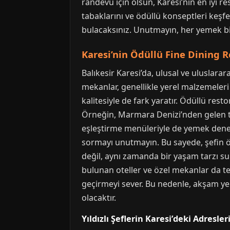
randevu için olsun, Karesi’nin en iyi re
tabaklarını ve ödüllü konseptleri keşfe
bulacaksınız. Unutmayın, her yemek b
Karesi’nin Ödüllü Fine Dining R
Balıkesir Karesi’da, ulusal ve uluslara
mekanlar, genellikle yerel malzemeleri
kalitesiyle de fark yaratır. Ödüllü res
Örneğin, Marmara Denizi’nden gelen taze
eşleştirme menüleriyle de yemek deneyi
sormayı unutmayın. Bu sayede, şefin öz
değil, aynı zamanda bir yaşam tarzı sun
bulunan oteller ve özel mekanlar da terc
geçirmeyi sever. Bu nedenle, akşam ye
olacaktır.
Yıldızlı Şeflerin Karesi’deki Adresler