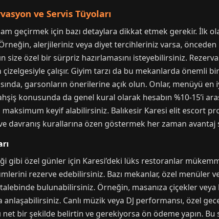
asyon ve Servis Tüyoları
am geçirmek için bazı detaylara dikkat etmek gerekir. İlk o
rneğin, alerjileriniz veya diyet tercihleriniz varsa, önceden 
 size özel bir sürpriz hazırlamasını isteyebilirsiniz. Reze
 çizelgesiyle çalışır. Giyim tarzı da bu mekanlarda önemli bi
ırasında, garsonların önerilerine açık olun. Onlar, menüyü en i
ahşiş konusunda da genel kural olarak hesabın %10-15’i arasın
aksimum keyif alabilirsiniz. Balıkesir Karesi elit escort prof
i ve davranış kurallarına özen göstermek her zaman avantaj s
arı
ibi özel günler için Karesi’deki lüks restoranlar mükemmel bi
mlerini rezerve edebilirsiniz. Bazı mekanlar, özel menüler v
 talebinde bulunabilirsiniz. Örneğin, masanıza çiçekler v
nlaşabilirsiniz. Canlı müzik veya DJ performansı, özel gece
net bir şekilde belirtin ve gerekiyorsa ön ödeme yapın. Bu s