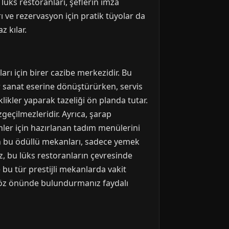
 lüks restoranları, şeflerin imza
ı ve rezervasyon için pratik tüyolar da
 kılar.
arı için birer cazibe merkezidir. Bu
ir sanat eserine dönüştürürken, servis
likler yaparak tazeliği ön planda tutar.
geçilmezleridir. Ayrıca, şarap
nler için hazırlanan tadım menülerini
nin bu ödüllü mekanları, sadece yemek
ız, bu lüks restoranların çevresinde
e bu tür prestijli mekanlarda vakit
 göz önünde bulundurmanız faydalı