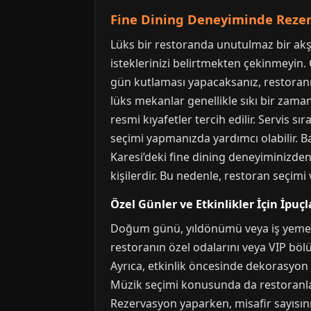
Fine Dining Deneyiminde Rezerv
Lüks bir restoranda unutulmaz bir akş
isteklerinizi belirtmekten çekinmeyin. Ö
gün kutlaması yapacaksanız, restoranın
lüks mekanlar genellikle sıkı bir zaman
resmi kıyafetler tercih edilir. Servis s
seçimi yapmanızda yardımcı olabilir. B
Karesi’deki fine dining deneyiminizden m
kişilerdir. Bu nedenle, restoran seçim
Özel Günler ve Etkinlikler İçin İpuçl
Doğum günü, yıldönümü veya iş yemeği g
restoranın özel odalarını veya VIP bölü
Ayrıca, etkinlik öncesinde dekorasyon
Müzik seçimi konusunda da restoranla a
Rezervasyon yaparken, misafir sayısını 