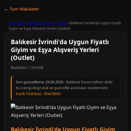
← Tum Makaleler
Ana Sayfa
›
Balıkesir Escort
›
İvrindi
›
Balıkesir İvrindi'da Uygun Fiyatlı
Giyim ve Eşya Alışveriş Yerleri (Outlet)
Balıkesir İvrindi'da Uygun Fiyatlı
Giyim ve Eşya Alışveriş Yerleri
(Outlet)
Balıkesir / İvrindi
Son guncelleme:
29.06.2026
· Balıkesir Escort editor ekibi
bu icerigi dogruluk ve guncellik acisindan incelemistir.
Icerik Politikasi
·
Ihlal Bildir
Balıkesir İvrindi’de Uygun Fiyatlı Giyim