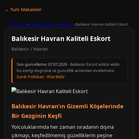
← Tum Makaleler
Ana Sayfa
›
Balıkesir Escort
›
Havran
›
Balıkesir Havran Kaliteli Eskort
Balıkesir Havran Kaliteli Eskort
Balıkesir / Havran
Son guncelleme:
07.07.2026
· Balıkesir Escort editor ekibi
bu icerigi dogruluk ve guncellik acisindan incelemistir.
Icerik Politikasi
·
Ihlal Bildir
Balıkesir Havran’ın Gizemli Köşelerinde
Bir Gezginin Keşfi
Yolculuklarımda her zaman sıradanın dışına
çıkmayı, keşfedilmemiş güzelliklerin peşine