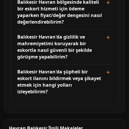
Balıkesir Havran bölgesinde kaliteli
bir eskort hizmeti için ödeme
yaparken fiyat/değer dengesini nasıl
değerlendirebilirim?
Balıkesir Havran'da gizlilik ve
mahremiyetimi koruyarak bir
eskortla nasıl güvenli bir şekilde
görüşme yapabilirim?
Balıkesir Havran'da şüpheli bir
eskort ilanını bildirmek veya şikayet
etmek için hangi yolları
izleyebilirim?
Havran Balıkesir İlgili Makaleler