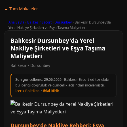
← Tum Makaleler
Ana Sayfa
›
Balıkesir Escort
›
Dursunbey
›
Balıkesir Dursunbey'da
Yerel Nakliye Şirketleri ve Eşya Taşıma Maliyetleri
Balıkesir Dursunbey'da Yerel
Nakliye Şirketleri ve Eşya Taşıma
Maliyetleri
Balıkesir / Dursunbey
Son guncelleme:
29.06.2026
· Balıkesir Escort editor ekibi
bu icerigi dogruluk ve guncellik acisindan incelemistir.
Icerik Politikasi
·
Ihlal Bildir
Dursunbey'de Nakliye Rehberi: Eşya