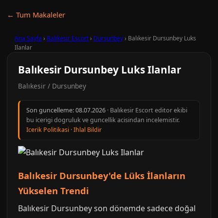
← Tum Makaleler
Ana Sayfa
›
Balıkesir Escort
›
Dursunbey
›
Balıkesir Dursunbey Luks
Ilanlar
Balıkesir Dursunbey Luks Ilanlar
Balıkesir / Dursunbey
Son guncelleme:
08.07.2026
· Balıkesir Escort editor ekibi
bu icerigi dogruluk ve guncellik acisindan incelemistir.
Icerik Politikasi
·
Ihlal Bildir
Balıkesir Dursunbey'de Lüks İlanların
Yükselen Trendi
Balıkesir Dursunbey son dönemde sadece doğal