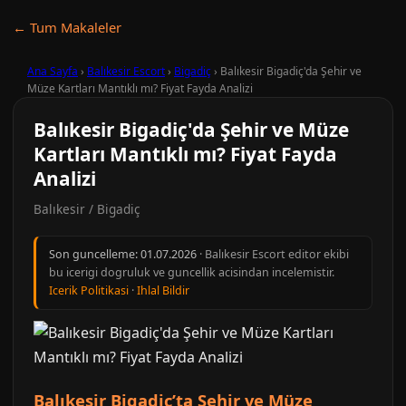
← Tum Makaleler
Ana Sayfa
›
Balıkesir Escort
›
Bigadiç
›
Balıkesir Bigadiç'da Şehir ve
Müze Kartları Mantıklı mı? Fiyat Fayda Analizi
Balıkesir Bigadiç'da Şehir ve Müze
Kartları Mantıklı mı? Fiyat Fayda
Analizi
Balıkesir / Bigadiç
Son guncelleme:
01.07.2026
· Balıkesir Escort editor ekibi
bu icerigi dogruluk ve guncellik acisindan incelemistir.
Icerik Politikasi
·
Ihlal Bildir
Balıkesir Bigadiç’ta Şehir ve Müze