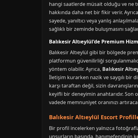
hangi saatlerde müsait olduğu ve ne tür
hakkında daha net bir fikir verir. Ayrı
sayede, yanıltıcı veya yanlış anlaşılmal
sağlıklı bir zeminde buluşmasını sağlar
Balıkesir Altıeylül'de Premium Hizm
Balıkesir Altıeylül gibi bir bölgede pr
platformun güvenilirliği sorgulanmalıd
yöntem olabilir. Ayrıca,
Balıkesir Altıey
İletişim kurarken nazik ve saygılı bir
karşı taraftan değil, sizin davranışların
keyifli bir deneyimin anahtarıdır. Son 
vadede memnuniyet oranınızı artıracak
Balıkesir Altıeylül Escort Profi
Bir profil incelerken yalnızca fotoğrafl
unsurların başında, hanımefendinin kendi