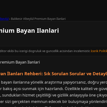
ltıeylül
›
Balıkesir Altıeylül Premium Bayan Ilanlari
emium Bayan Ilanlari
editor ekibi bu icerigi dogruluk ve guncellik acisindan incelemistir.
Icerik Politi
n İlanları Rehberi: Sık Sorulan Sorular ve Detaylı
 bayan ilanlarına yönelik araştırma yapıyorsanız, doğru yerd
 bakış açısı sunmak için hazırlandı. Özellikle kaliteli ve güv
ri, sundukları hizmet çeşitliliği ve gizlilik anlayışıyla öne çıkı
rler sizi gerçekten memnun edecek bir buluşmaya yönlendirir?