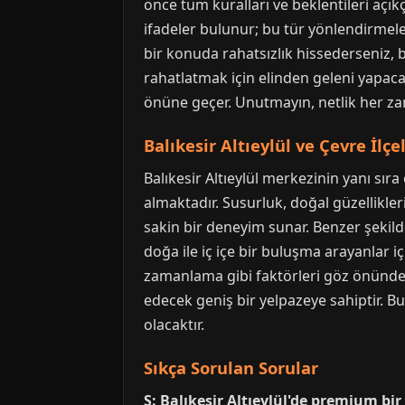
önce tüm kuralları ve beklentileri açı
ifadeler bulunur; bu tür yönlendirmele
bir konuda rahatsızlık hissederseniz, 
rahatlatmak için elinden geleni yapa
önüne geçer. Unutmayın, netlik her za
Balıkesir Altıeylül ve Çevre İl
Balıkesir Altıeylül merkezinin yanı sıra
almaktadır. Susurluk, doğal güzellikle
sakin bir deneyim sunar. Benzer şekil
doğa ile iç içe bir buluşma arayanlar iç
zamanlama gibi faktörleri göz önünde bu
edecek geniş bir yelpazeye sahiptir. Bu
olacaktır.
Sıkça Sorulan Sorular
S: Balıkesir Altıeylül'de premium bi