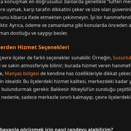
kça konuşmak en doğrusudur. İlanlarda genellikle “lütfen mesa
re uymak, karşı tarafın dikkatini çeker ve size olan güvenini
bunu kibarca ifade etmekten çekinmeyin. İyi bir hanımefendi,
caktır. Ayrıca, ödeme ve zamanlama gibi konularda önceden 
man dostluğu ve saygıyı besler.
çelerden Hizmet Seçenekleri
 çevre ilçeler de farklı seçenekler sunabilir. Örneğin,
Susurlu
ri ve sakin atmosferiyle bilinir; burada hizmet veren hanımef
de,
Manyas bölgesi
de kendine has özellikleriyle dikkat çeke
in idealdir. Bu ilçelerdeki hizmet kalitesi, merkezdeki kadar 
lundurmak gerekir. Balıkesir Altıeylül’ün sunduğu çeşitlilik
 nedenle, sadece merkezle sınırlı kalmayıp, çevre ilçelerdeki
r bayanla görüşmek için nasıl randevu alabilirim?