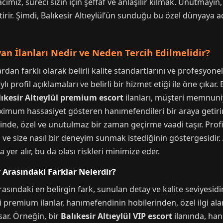
cımız, süreci sizin için şeffaf ve anlaşılır kılmak. Unutmayın,
rir. Şimdi, Balıkesir Altıeylül’ün sunduğu bu özel dünyaya 
an İlanları Nedir ve Neden Tercih Edilmelidir?
dan farklı olarak belirli kalite standartlarını ve profesyonelli
lı profil açıklamaları ve belirli bir hizmet etiği ile öne çıkar.
ıkesir Altıeylül premium escort
ilanları, müşteri memnuni
ximum hassasiyet gösteren hanımefendileri bir araya getiri
inde, özel ve unutulmaz bir zaman geçirme vaadi taşır. Profil
n ve size nasıl bir deneyim sunmak istediğinin göstergesidir. A
yer alır, bu da olası riskleri minimize eder.
r Arasındaki Farklar Nelerdir?
rasındaki en belirgin fark, sunulan detay ve kalite seviyesidir
deki premium ilanlar, hanımefendinin hobilerinden, özel ilgi al
ar. Örneğin, bir
Balıkesir Altıeylül VIP escort
ilanında, han