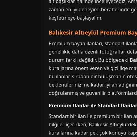
alt başlıklar halinde inceleyeceğiz. Ama
zaman en iyi deneyimi beraberinde geti
keşfetmeye başlayalım.
Balıkesir Altıeylül Premium Bay
Premium bayan ilanları, standart ilanlar
genellikle daha özenli fotoğraflar, detay
durum farklı değildir. Bu bölgedeki
Bal
kurallarına önem veren ve gizliliğe ma
bu ilanlar, sıradan bir buluşmanın ötes
beklentilerinizi ne kadar iyi anladığını
doğrulanmış ve güvenilir platformlarda 
Premium İlanlar ile Standart İlanla
Standart bir ilan ile premium bir ilan a
bilgiler içerirken, Balıkesir Altıeylül’
kurallarına kadar pek çok konuyu kaps