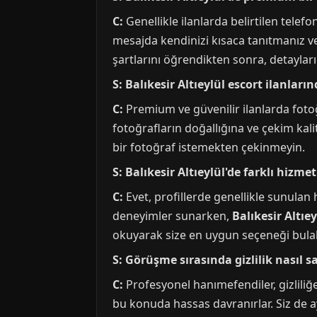
C:
Genellikle ilanlarda belirtilen tele
mesajda kendinizi kısaca tanıtmanız v
şartlarını öğrendikten sonra, detayları 
S: Balıkesir Altıeylül escort ilanlar
C:
Premium ve güvenilir ilanlarda fotoğr
fotoğrafların doğallığına ve çekim ka
bir fotoğraf istemekten çekinmeyin.
S: Balıkesir Altıeylül'de farklı hizm
C:
Evet, profillerde genellikle sunulan h
deneyimler sunarken,
Balıkesir Altıe
okuyarak size en uygun seçeneği bulabi
S: Görüşme sırasında gizlilik nasıl s
C:
Profesyonel hanımefendiler, gizliliğe
bu konuda hassas davranırlar. Siz de a