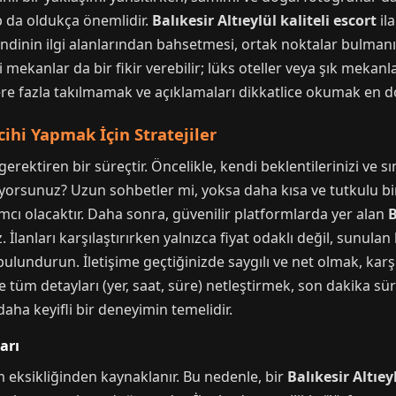
up da oldukça önemlidir.
Balıkesir Altıeylül kaliteli escort
ila
efendinin ilgi alanlarından bahsetmesi, ortak noktalar bulma
i mekanlar da bir fikir verebilir; lüks oteller veya şık mekanlar,
re fazla takılmamak ve açıklamaları dikkatlice okumak en 
cihi Yapmak İçin Stratejiler
rektiren bir süreçtir. Öncelikle, kendi beklentilerinizi ve sını
arıyorsunuz? Uzun sohbetler mi, yoksa daha kısa ve tutkulu 
cı olacaktır. Daha sonra, güvenilir platformlarda yer alan
B
z. İlanları karşılaştırırken yalnızca fiyat odaklı değil, sunul
lundurun. İletişime geçtiğinizde saygılı ve net olmak, karşıl
e tüm detayları (yer, saat, süre) netleştirmek, son dakika sür
daha keyifli bir deneyimin temelidir.
arı
m eksikliğinden kaynaklanır. Bu nedenle, bir
Balıkesir Altıey