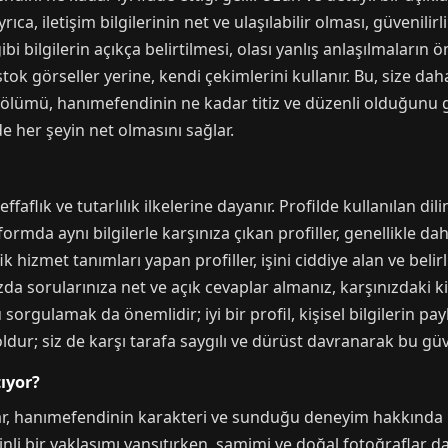
ıca, iletişim bilgilerinin net ve ulaşılabilir olması, güvenilirl
i bilgilerin açıkça belirtilmesi, olası yanlış anlaşılmaların 
stok görseller yerine, kendi çekimlerini kullanır. Bu, size dah
” bölümü, hanımefendinin ne kadar titiz ve düzenli olduğunu 
 her şeyin net olmasını sağlar.
 şeffaflık ve tutarlılık ilkelerine dayanır. Profilde kullanılan 
ormda aynı bilgilerle karşınıza çıkan profiller, genellikle dah
ik hizmet tanımları yapan profiller, işini ciddiye alan ve belir
zda sorularınıza net ve açık cevaplar almanız, karşınızdaki kiş
gulamak da önemlidir; iyi bir profil, kişisel bilgilerin payl
yoldur; siz de karşı tarafa saygılı ve dürüst davranarak bu güve
ıyor?
lar, hanımefendinin karakteri ve sunduğu deneyim hakkında i
nli bir yaklaşımı yansıtırken, samimi ve doğal fotoğraflar daha