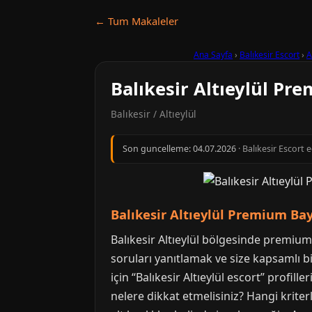
← Tum Makaleler
Ana Sayfa
›
Balıkesir Escort
›
A
Balıkesir Altıeylül Pr
Balıkesir / Altıeylül
Son guncelleme:
04.07.2026
· Balıkesir Escort 
Balıkesir Altıeylül Premium Baya
Balıkesir Altıeylül bölgesinde premium
soruları yanıtlamak ve size kapsamlı bir
için “Balıkesir Altıeylül escort” profille
nelere dikkat etmelisiniz? Hangi krite