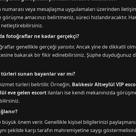
fon numarası veya mesajlaşma uygulamaları üzerinden iletişim
e görüşme amacınızı belirtmeniz, süreci hızlandıracaktır. 
netleştirebilirsiniz.
ında fotoğraflar ne kadar gerçekçi?
aflar genellikle gerçeği yansıtır. Ancak yine de dikkatli olm
litesine bakarak bir fikir edinebilirsiniz. Şüphe duyduğunu
et türleri sunan bayanlar var mı?
izmet türleri belirtilir. Örneğin,
Balıkesir Altıeylül VIP esco
ylül eve gelen escort
ilanları ise kendi mekanınızda görüşme 
lirsiniz.
ağlanır?
 büyük önem verir. Genellikle kişisel bilgilerinizi paylaşma
ynı şekilde karşı tarafın mahremiyetine saygı göstermelisiniz