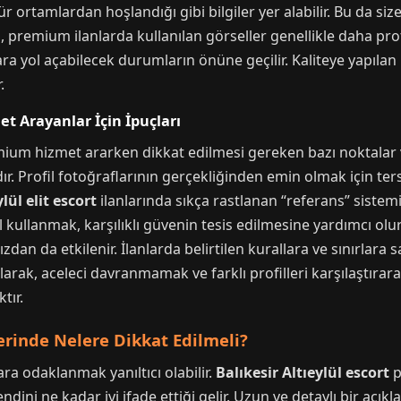
 ortamlardan hoşlandığı gibi bilgiler yer alabilir. Bu da si
ca, premium ilanlarda kullanılan görseller genellikle daha pro
ara yol açabilecek durumların önüne geçilir. Kaliteye yapılan 
.
et Arayanlar İçin İpuçları
emium hizmet ararken dikkat edilmesi gereken bazı noktalar va
ır. Profil fotoğraflarının gerçekliğinden emin olmak için te
lül elit escort
ilanlarında sıkça rastlanan “referans” sistemi, 
 dil kullanmak, karşılıklı güvenin tesis edilmesine yardımcı 
ızdan da etkilenir. İlanlarda belirtilen kurallara ve sınırlara 
olarak, aceleci davranmamak ve farklı profilleri karşılaştır
tır.
llerinde Nelere Dikkat Edilmeli?
ara odaklanmak yanıltıcı olabilir.
Balıkesir Altıeylül escort
p
ni ne kadar iyi ifade ettiği gelir. Uzun ve detaylı bir açıkla