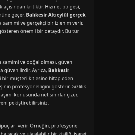
ik açısından kritiktir. Hizmet bölgesi,
önüne geçer.
Balıkesir Altıeylül gerçek
a samimi ve gerçekçi bir izlenim verir.
gösteren önemli bir detaydır. Bu tür
dilin samimi ve doğal olması, güven
a güvenilirdir. Ayrıca,
Balıkesir
li bir müşteri kitlesine hitap eden
inin profesyonelliğini gösterir. Gizlilik
aşımı konusunda net sınırlar çizer.
ni pekiştirebilirsiniz.
puçları verir. Örneğin, profesyonel
 sıcak ve ulaşılabilir bir kişiliği işaret