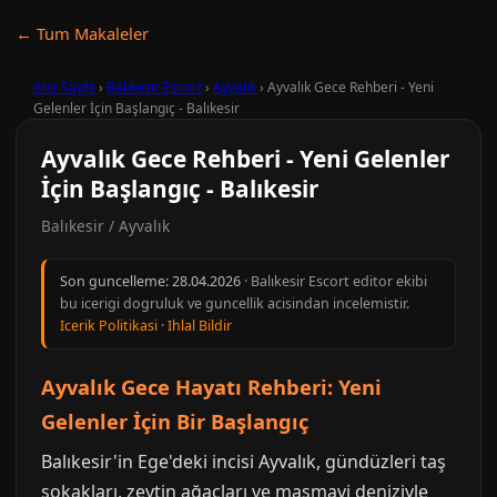
← Tum Makaleler
Ana Sayfa
›
Balıkesir Escort
›
Ayvalık
›
Ayvalık Gece Rehberi - Yeni
Gelenler İçin Başlangıç - Balıkesir
Ayvalık Gece Rehberi - Yeni Gelenler
İçin Başlangıç - Balıkesir
Balıkesir / Ayvalık
Son guncelleme:
28.04.2026
· Balıkesir Escort editor ekibi
bu icerigi dogruluk ve guncellik acisindan incelemistir.
Icerik Politikasi
·
Ihlal Bildir
Ayvalık Gece Hayatı Rehberi: Yeni
Gelenler İçin Bir Başlangıç
Balıkesir'in Ege'deki incisi Ayvalık, gündüzleri taş
sokakları, zeytin ağaçları ve masmavi deniziyle